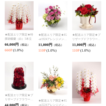
★配送エリア限定★プ
リザーブドフラワー I
★配送エリア限定★IG
G-pr1124
44,000円
-ar2224アレンジメント
（税込）
★配送エリア限定★特
「アルエット」
6,600円
440P
(1.0%)
（税込）
撰胡蝶蘭（白）3本立
66P
(1.0%)
38,500円
（税込）
385P
(1.0%)
ギフト特集はこちら＞＞＞
Offerings Gift