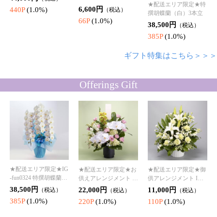
★配送エリア限定★IG
★配送エリア限定★お
★配送エリア限定★御
-fun0324 特撰胡蝶蘭
供えアレンジメント I
供アレンジメント IG-f
（白）3本立 御供
G-fun0225「天恵(てん
un1924「白令(はくれ
38,500円
22,000円
11,000円
（税込）
（税込）
（税込）
けい)
い)」
385P
(1.0%)
220P
(1.0%)
110P
(1.0%)
★配送エリア限定★お
★配送エリア限定★お
★配送エリア限定★お
供え用 プリザーブド
供え用 プリザーブドフ
供え用 プリザーブドフ
フラワー「Purity (ピュ
ラワー「Harmony-L (ハ
ラワー「eternity-L (エ
22,000円
17,600円
22,000円
（税込）
（税込）
（税込）
リティ/純粋)」
ーモニー/調和)」
タニティ/とわ)」
220P
(1.0%)
176P
(1.0%)
220P
(1.0%)
お悔やみ・お供え花特集はこちら＞＞＞