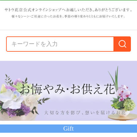
Gift
★配送エリア限定★特
★配送エリア限定★IG
★配送エリア限定★プ
撰胡蝶蘭（白）5本立
-ar1924アレンジメント
リザーブドフラワーア
「ビーナス」
レンジメント IG-pr142
66,000円
11,000円
11,000円
（税込）
（税込）
（税込）
5
660P
(1.0%)
110P
(1.0%)
110P
(1.0%)