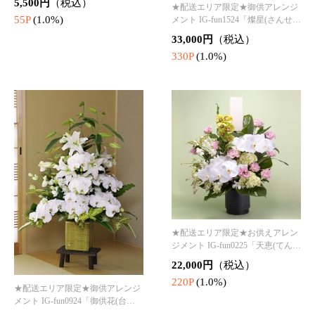
★配送エリア限定★IG-fun0324 特
★配送エリア限定★特撰胡蝶蘭
撰胡蝶蘭（白）3本立 御供
（白）5本立
38,500円
（税込）
66,000円
（税込）
385P
(1.0%)
660P
(1.0%)
★配送エリア限定★御供用ミニ胡
蝶蘭（白）3本立
★配送エリア限定★ 胡蝶蘭
（白）5本立
16,500円
（税込）
55,000円
（税込）
165P
(1.0%)