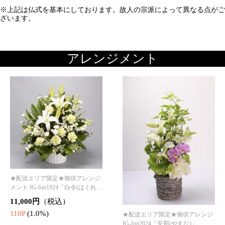
★配送エリア限定★御供アレンジ
メント IG-fun1924「白令(はくれ
い)」
11,000円
（税込）
110P
(1.0%)
★配送エリア限定★御供アレンジ
IG-fun2024「安那(やすな)」
11,000円
（税込）
110P
(1.0%)
★配送エリア限定★御供アレンジ
メメント IG-fun1824「紫考(しこ
う)」
16,500円
（税込）
★配送エリア限定★お供えアレン
165P
(1.0%)
ジメント IG-fun0125「浄華(じょう