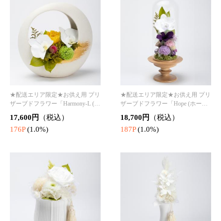
★配送エリア限定★お供え用 プリ
★配送エリア限定★お供え用 プリ
ザーブドフラワー「Revere (リビ
ザーブドフラワー「Divine (ディバ
ア/尊敬)」
イン/神聖)」
11,000円
（税込）
16,500円
（税込）
110P
(1.0%)
165P
(1.0%)