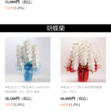
550P
(1.0%)
プリザーブドフラワー
★配送エリア限定★お供え用 プリ
★配送エリア限定★お供え用 プリ
ザーブドフラワー「Harmony-L (ハ
ザーブドフラワー「Hope (ホープ/
ーモニー/調和)」
希望)」
17,600円
（税込）
18,700円
（税込）
176P
(1.0%)
187P
(1.0%)