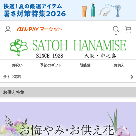
お祝い
季節のギフト
胡蝶蘭
お供え
サトウ花店
お供え特集
お悔やみ・お供え花特集