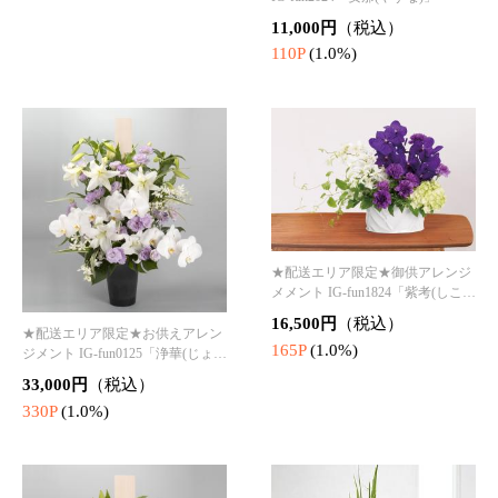
げ)
33,000円
（税込）
330P
(1.0%)
★配送エリア限定★お供えアレン
★配送エリア限定★御供アレンジ
ジメント IG-fun0325「清閑(せいか
メント IG-fun1624「アルビレオ」
ん)
14,300円
（税込）
16,500円
（税込）
143P
(1.0%)
165P
(1.0%)