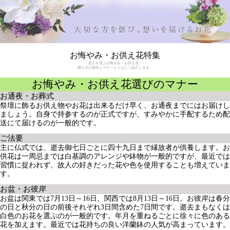
故人を偲ぶお悔やみ・お供え花。
贈り方の基本とマナーとともにご紹介します。
お悔やみ・お供え花選びのマナー
お通夜・お葬式
祭壇に飾るお供え物やお花は出来るだけ早く、お通夜までにはお届けし
ましょう。自身で持参するのが正式ですが、すみやかに手配するため配
送にて届けるのが一般的です。
ご法要
主に仏式では、逝去御七日ごとに四十九日まで縁故者が供養します。お
供花は一周忌までは白基調のアレンジや鉢物が一般的ですが、最近では
習慣に捉われず、故人の好きだった花や色を使用することも増えていま
す。
お盆・お彼岸
お盆は関東では7月13日～16日、関西では8月13日～16日。お彼岸は春分
の日と秋分の日の前後それぞれ3日間含めた7日間です。逝去まもなくは
白色のお花を選ぶのが一般的です。年月を重ねるごとに徐々に色のある
花を加えます。最近では花持ちの良い洋蘭鉢の人気が高まっています。
※上記は仏式を基本にしております。故人の宗派によって異なる点がご
ざいます。
アレンジメント