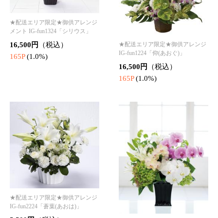
★配送エリア限定★お供えアレン
ジメント IG-fun0225「天恵(てんけ
い)
22,000円
（税込）
220P
(1.0%)
★配送エリア限定★御供アレンジ
メント IG-fun0924「御供花(台
付)」
55,000円
（税込）
550P
(1.0%)
胡蝶蘭