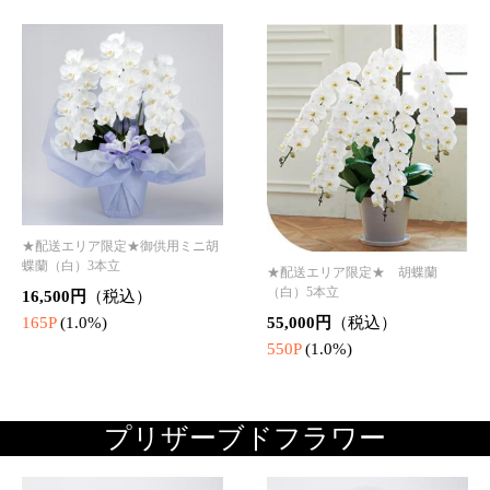
★配送エリア限定★お供え用 プリ
★配送エリア限定★お供え用 プリ
ザーブドフラワー「Peace (ピース/
ザーブドフラワー「Luna (ルナ/
安らぎ)」
月)」
7,700円
（税込）
13,200円
（税込）
77P
(1.0%)
132P
(1.0%)
★配送エリア限定★お供え用 プリ
★配送エリア限定★お供え用 プリ
ザーブドフラワー「eternity-L (エ
ザーブドフラワー「Drop (ドロッ
タニティ/とわ)」
プ/雫)」
22,000円
（税込）
15,400円
（税込）
220P
(1.0%)
154P
(1.0%)