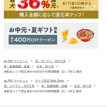
au PAY マーケット
>
花・ガーデン・DIY工具
>
花・観葉植物・盆栽
>
生花・切り花
>
★配送エリア限定★IG-fun0324 特撰胡蝶蘭（白）3本立 御供
au PAY マーケット
>
サトウ花店 Web-Shop
>
花・ガーデン・DIY工具
>
花・観葉植物・盆栽
>
生花・切り花
>
★配送エリア限定★IG-fun0324 特撰胡蝶蘭（白）3本立 御供