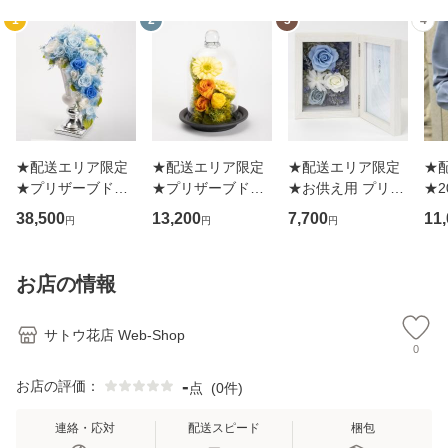
1
2
3
4
★配送エリア限定
★配送エリア限定
★配送エリア限定
★
★プリザーブドフ
★プリザーブドフ
★お供え用 プリザ
★2
ラワーアレンジメ
ラワーアレンジメ
ーブドフラワー
ft
38,500
13,200
7,700
11
円
円
円
ント IG-pr0125
ント IG-pr1325
「メモリアル ブル
ー
ー」
um
光)
お店の情報
サトウ花店 Web-Shop
0
-
お店の評価：
点
(
0件
)
連絡・応対
配送スピード
梱包