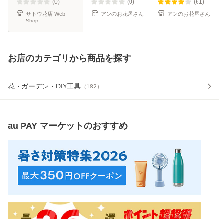
婚記念日 お見舞い
花 命日 喪中お見舞
(0)
(0)
(61)
お祝
い 法
サトウ花店 Web-
アンのお花屋さん
アンのお花屋さん
Shop
お店のカテゴリから商品を探す
花・ガーデン・DIY工具
（
182
）
au PAY マーケット
のおすすめ