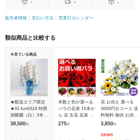
-
-
-
販売者情報
支払い方法
営業日カレンダー
類似商品と比較する
今見ている商品
★配送エリア限定
本数と色が選べる
花 お供え 選べる
★IG-fun0324 特撰
バラの花束 15本か
3000円台コース 送
胡蝶蘭（白）3本立
ら 花 生花 花束 ブ
料無料 御供 お供え
御供
ーケ プレゼント ギ
お悔やみ 花 生花
38,500
275
3,850
円
円
円
フト 贈り物 フラワ
洋花 ひまわり アレ
ーギフト 誕生日 結
ンジメント 仏花 供
送料無料