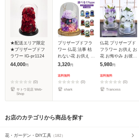
★配送エリア限定
プリザーブドフラ
仏花 プリザーブド
★プリザーブドフ
ワー 仏花 法事 枯
フラワー お供え お
ラワー IG-pr1124
れない花 お供え 仏
花 お悔やみ お彼岸
花ドーム お彼岸 ド
仏壇 枯れない 仏花
44,000
3,320
5,980
円
円
円
ーム仏花 お悔やみ
お供え 花 お悔やみ
お供え物？仏壇 ロ
お盆 新盆 初盆 お
送料無料
送料無料
ーズ ガラスドーム
彼岸 ペットブリザ
(0)
(0)
(0)
アレン
ー
サトウ花店 Web-
shark
Trancess
Shop
お店のカテゴリから商品を探す
花・ガーデン・DIY工具
（
182
）