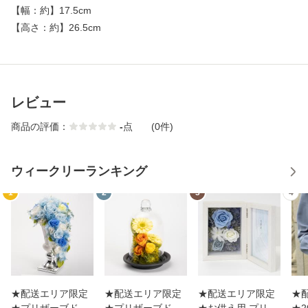
【
幅：約
】
17.5cm
【
高さ：約
】
26.5cm
レビュー
商品の評価：
-
点
(0件)
ウィークリーランキング
1
2
3
4
★配送エリア限定
★配送エリア限定
★配送エリア限定
★