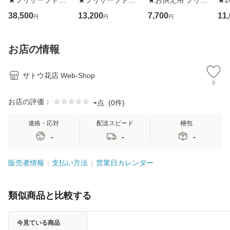
★プリザーブドフ
★プリザーブドフ
★お供え用 プリザ
★2
ラワーアレンジメ
ラワーアレンジメ
ーブドフラワー
ft
38,500
13,200
7,700
11
円
円
円
ント IG-pr0125
ント IG-pr1325
「メモリアル ブル
ー
ー」
um
光)
お店の情報
サトウ花店 Web-Shop
0
-
お店の評価：
点
(
0件
)
連絡・応対
配送スピード
梱包
-
-
-
販売者情報
支払い方法
営業日カレンダー
類似商品と比較する
今見ている商品