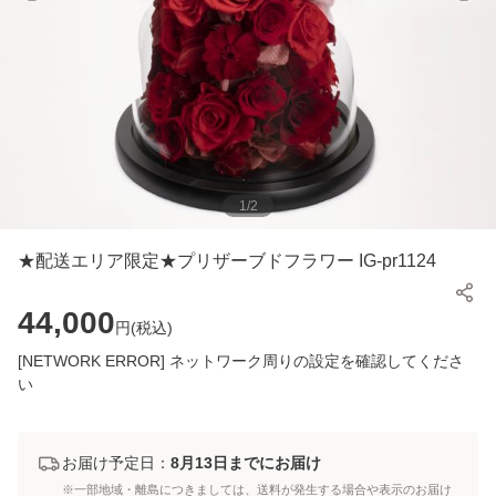
1
/
2
★配送エリア限定★プリザーブドフラワー IG-pr1124
44,000
円(
税込
)
[NETWORK ERROR] ネットワーク周りの設定を確認してくださ
い
お届け予定日：
8月13日までにお届け
※一部地域・離島につきましては、送料が発生する場合や表示のお届け