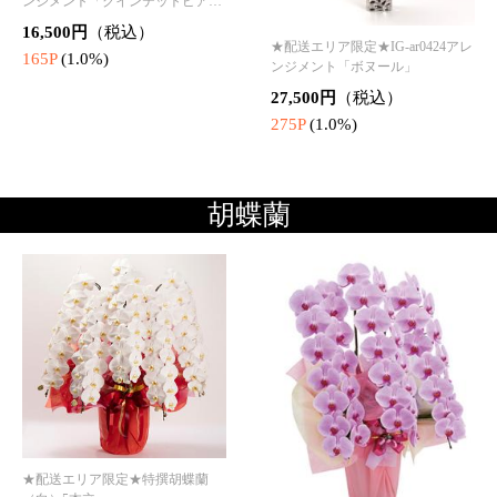
385P
(1.0%)
★配送エリア限定★お祝い用ミニ
胡蝶蘭（白）3本立
16,500円
（税込）
165P
(1.0%)
★配送エリア限定★特撰胡蝶蘭
（白）3本立
38,500円
（税込）
385P
(1.0%)
プリザーブドフラワー