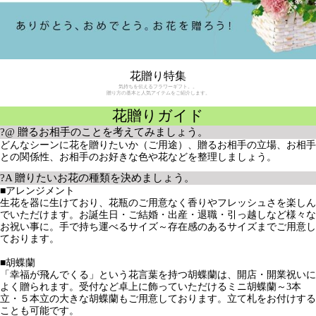
気持ちを伝えるフラワーギフト。。
贈り方の基本と人気アイテムをご紹介します。
花贈りガイド
?@ 贈るお相手のことを考えてみましょう。
どんなシーンに花を贈りたいか（ご用途）、贈るお相手の立場、お相手
との関係性、お相手のお好きな色や花などを整理しましょう。
?A 贈りたいお花の種類を決めましょう。
■アレンジメント
生花を器に生けており、花瓶のご用意なく香りやフレッシュさを楽しん
でいただけます。お誕生日・ご結婚・出産・退職・引っ越しなど様々な
お祝い事に。手で持ち運べるサイズ～存在感のあるサイズまでご用意し
ております。
■胡蝶蘭
「幸福が飛んでくる」という花言葉を持つ胡蝶蘭は、開店・開業祝いに
よく贈られます。受付など卓上に飾っていただけるミニ胡蝶蘭～3本
立・５本立の大きな胡蝶蘭もご用意しております。立て札をお付けする
ことも可能です。
■プリザーブドフラワー
本物のお花を特殊加工しており、お部屋のインテリアとしても長く飾っ
て楽しんでいただけます。水やりが必要なく管理に手間がかからないの
が特徴です。生花を贈ることができないお見舞いなどのご用途にも向い
ています。
?B 3種類の中から、ご予算とイメージに合うギフトを見つけまし
ょう。
?@で整理した内容によって贈るギフトを選びます。ご用途・お相手の
立場や関係性によってご予算を、お相手の好みによって色味や花を選び
ましょう。