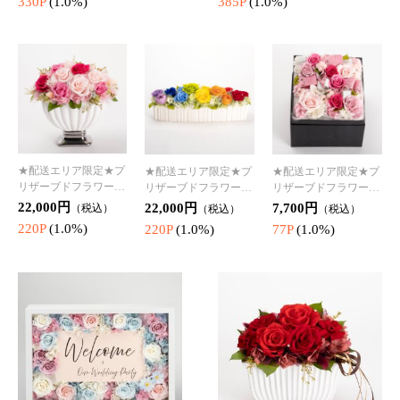
★配送エリア限定★プ
★配送エリア限定★プ
★配送エリア限定★プ
リザーブドフラワー I
リザーブドフラワー I
リザーブドフラワー I
G-pr0824
G-pr3824
G-pr4424
55,000円
11,000円
8,250円
（税込）
（税込）
（税込）
550P
(1.0%)
110P
(1.0%)
82P
(1.0%)