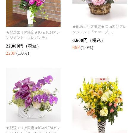
ンジメント「クインテットピア
ノ」
16,500円
（税込）
★配送エリア限定★IG-ar0424アレ
165P
(1.0%)
ンジメント「ボヌール」
27,500円
（税込）
275P
(1.0%)
胡蝶蘭
★配送エリア限定★特撰胡蝶蘭
（白）5本立
66,000円
（税込）
★配送エリア限定★特撰胡蝶蘭
660P
(1.0%)
（ピンク）3本立
38,500円
（税込）