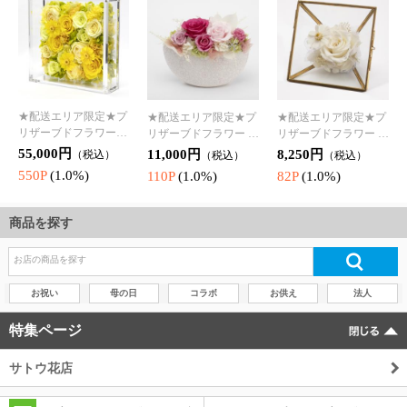
商品を探す
お祝い
母の日
コラボ
お供え
法人
特集ページ
サトウ花店