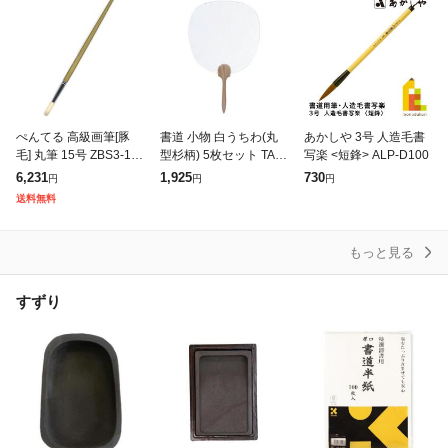
ぺんてる 高級画筆[豚
書道 小物 白うちわ(丸
あかしや 3号 人造毛書
毛] 丸筆 15号 ZBS3-15
型杉柄) 5枚セット TA11
写楽 <短鋒> ALP-D100
00806795 【まとめ買
| 団扇 書道用品 半紙屋e
6,231
1,925
730
円
円
円
い10本セット】
-shop
送料無料
もっと見る
すずり