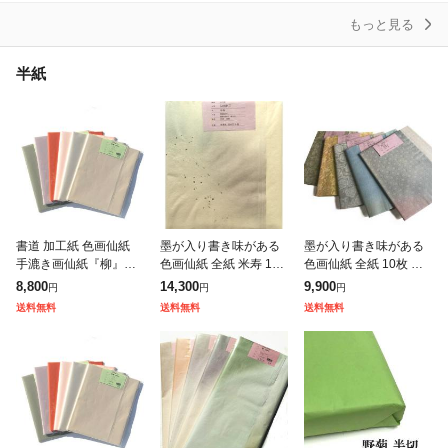
もっと見る
半紙
書道 加工紙 色画仙紙
墨が入り書き味がある
墨が入り書き味がある
手漉き画仙紙『柳』に
色画仙紙 全紙 米寿 10
色画仙紙 全紙 10枚 か
染色しています 祥雲 3×
枚 かな用 加工紙 切継
な用 にじみなし 加工紙
8,800
14,300
9,900
円
円
円
6尺 1色×10枚 漢字用 加
風ぼかし・金銀切箔砂
三色斜三連ぼかし・胡
送料無料
送料無料
送料無料
工 染 品番:505AA
子 品番:508KT
粉全面柄 品番:508CLG