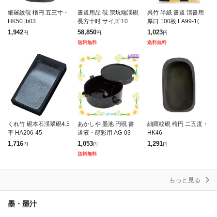
細羅紋硯 楕円 五三寸・
書道用品 硯 宗坑端渓硯
呉竹 半紙 書道 清書用
HK50 |b03
長方十吋 サイズ:10イン
厚口 100枚 LA99-1(サ
チ(幅:158×厚さ:26×長
イズ: Pack of 1)
1,942
58,850
1,023
円
円
円
さ:252mm)
送料無料
送料無料
くれ竹 硯本石渓翠硯4.5
あかしや 墨池 円硯 書
細羅紋硯 楕円 二五度・
平 HA206-45
道液・顔彩用 AG-03
HK46
1,716
1,053
1,291
円
円
円
送料無料
もっと見る
墨・墨汁