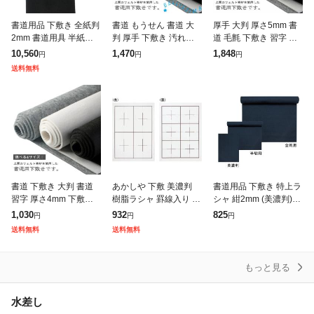
書道用品 下敷き 全紙判
書道 もうせん 書道 大
厚手 大判 厚さ5mm 書
2mm 書道用具 半紙屋e-
判 厚手 下敷き 汚れに
道 毛氈 下敷き 習字 書
shop
くい 全紙用 下敷き 絵
初め フェルト もうせん
10,560
1,470
1,848
円
円
円
画 毛氈 書道パッド フ
半紙 全紙用 絵画 書道
送料無料
ェルト 書初め 半紙 厚
書道用下敷き 40×60
さ5mm
書道 下敷き 大判 書道
あかしや 下敷 美濃判
書道用品 下敷き 特上ラ
習字 厚さ4mm 下敷き
樹脂ラシャ 罫線入り Y-
シャ 紺2mm (美濃判) O
フェルト 厚手 毛氈 も
AE-01
E32-2 書道用具 半紙屋
1,030
932
825
円
円
円
うせん 半紙 全紙用 絵
e-shop
送料無料
送料無料
画 書初め 書道用下敷き
書
もっと見る
水差し