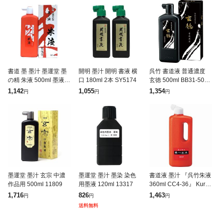
書道 墨 墨汁 墨運堂 墨
開明 墨汁 開明 書液 横
呉竹 書道液 普通濃度
の精 朱液 500ml 墨液
口 180ml 2本 SY5174
玄徳 500ml BB31-50
液体墨 書道墨 書道液
【北海道・沖縄・離島
1,142
1,055
1,354
円
円
円
添削用 書道用品 半紙屋
配送不可】
e-shop
墨運堂 墨汁 玄宗 中濃
墨運堂 墨汁 墨染 染色
書道液 墨汁 『呉竹朱液
作品用 500ml 11809
用墨液 120ml 13317
360ml CC4-36』 Kuret
ake 呉竹
1,716
826
1,463
円
円
円
送料無料