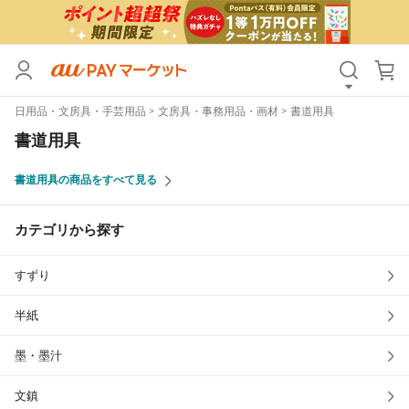
カテゴリ
すべて
日用品・文房具・手芸用品
文房具・事務用品・画材
書道用具
価格
すべて
書道用具
支払い方法
すべて
書道用具の商品をすべて見る
その他の条件
カテゴリから探す
送料無料
タイムセール
すずり
Pontaパス特典対象すべて
ポイントUPセレクトのみ
サンキュー配送対象
レビューキャンペーン
半紙
墨・墨汁
キーワード
文鎮