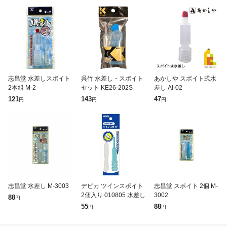
志昌堂 水差しスポイト
呉竹 水差し・スポイト
あかしや スポイト式水
2本組 M-2
セット KE26-202S
差し AI-02
121
143
47
円
円
円
志昌堂 水差し M-3003
デビカ ツインスポイト
志昌堂 スポイト 2個 M-
2個入り 010805 水差し
3002
88
円
55
88
円
円