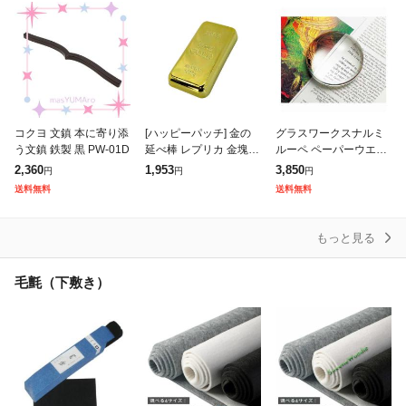
置物 小
コクヨ 文鎮 本に寄り添
[ハッピーパッチ] 金の
グラスワークスナルミ
う文鎮 鉄製 黒 PW-01D
延べ棒 レプリカ 金塊レ
ルーペ ペーパーウエイ
プリカ ペーパーウェイ
ト GW1000-14001 プ
2,360
1,953
3,850
円
円
円
ト 文鎮 金塊 レプリカ
レゼント ギフト お祝い
送料無料
送料無料
ゴールドバー ギターの
(代引不可)【送料無料】
ヘッド落ち
もっと見る
毛氈（下敷き）