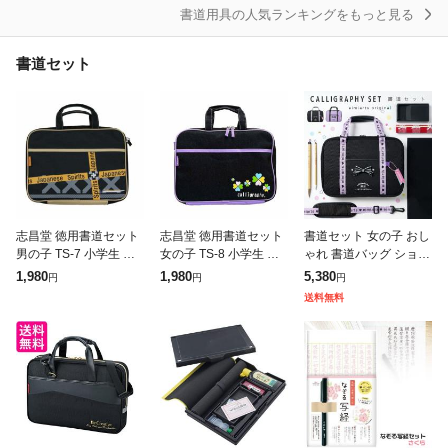
書道用具の人気ランキングをもっと見る
書道セット
志昌堂 徳用書道セット
志昌堂 徳用書道セット
書道セット 女の子 おし
男の子 TS-7 小学生 シ
女の子 TS-8 小学生 シ
ゃれ 書道バッグ ショル
ンプル 書道用品 お習字
ンプル 書道用品 お習字
ダーベルト付 習字セッ
1,980
1,980
5,380
円
円
円
セット
セット
ト 習字道具 キッズ 子
送料無料
供 小学校 小学生 通園
通学 入