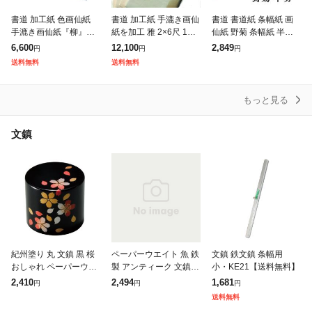
書道 加工紙 色画仙紙
書道 加工紙 手漉き画仙
書道 書道紙 条幅紙 画
手漉き画仙紙『柳』に
紙を加工 雅 2×6尺 1色×
仙紙 野菊 条幅紙 半切 1
染色しています 祥雲 聯
10枚 かな用 加工紙 3色
反100枚 漢字用 特厚口
6,600
12,100
2,849
円
円
円
落 1色×10枚 漢字用 加
切継風ぼかし・大小切
機械漉き 破れない | 条
送料無料
送料無料
工 染 品番:505AA
箔砂子 508GT
幅 書き初め JA書道
もっと見る
文鎮
紀州塗り 丸 文鎮 黒 桜
ペーパーウエイト 魚 鉄
文鎮 鉄文鎮 条幅用
おしゃれ ペーパーウェ
製 アンティーク 文鎮
小・KE21【送料無料】
イト 文チン 文ちん 文
長型 書道用品 習字 毛
2,410
2,494
1,681
円
円
円
具 ぶんちん 習字 書道
筆 デザイン 卓上 イン
送料無料
道具 毛筆 日本製 国産 k
テリア オブジェ 道具