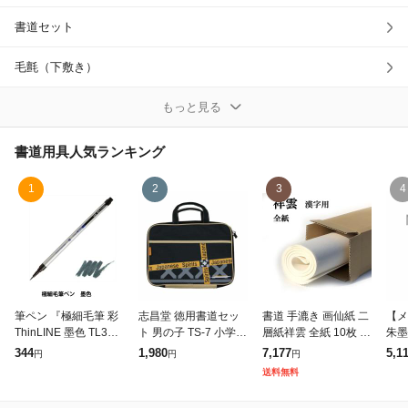
書道セット
除外ワード
毛氈（下敷き）
水差し
もっと見る
筆
書道用具
人気ランキング
その他書道用具
1
2
3
4
筆ペン 『極細毛筆 彩
志昌堂 徳用書道セッ
書道 手漉き 画仙紙 二
【メ
ThinLINE 墨色 TL300-
ト 男の子 TS-7 小学生
層紙祥雲 全紙 10枚 漢
朱墨
01』 akashiya 奈良筆
シンプル 書道用品 お
字用 特厚口 激しい筆
G8-
344
1,980
7,177
5,1
円
円
円
あかしや
習字セット
使いでも破れず、にじ
送料無料
まず、かすれもきれい
に出る 手漉き