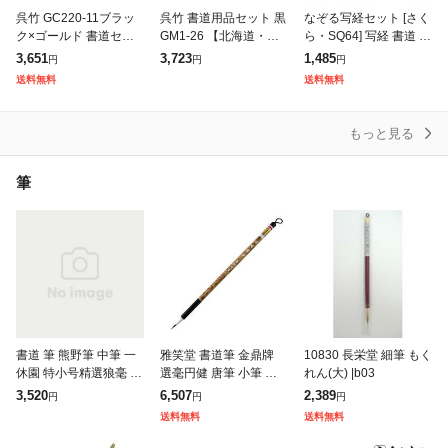
呉竹 GC220-11ブラッ
呉竹 書道用品セット 黒
なぞる写経セット [さく
ク×ゴールド 書道セッ
GM1-26 【北海道・沖
ら・SQ64] 写経 書道 習
ト 習字セット GC-220
縄・離島配送不可】
字[送料無料]| 筆ペン 初
3,651
3,723
1,485
円
円
円
S 送料無料
心者 入門 般若心経 仏
送料無料
送料無料
教 功徳 法相宗 天台
もっと見る
筆
書道 筆 熊野筆 中筆 一
雅笑堂 書道筆 金鼎牌
10830 長栄堂 細筆 もく
休園 特小号精選狼毫 書
選毫円健 唐筆 小筆 細
れん(大) |b03
道筆 習字筆 書道用具
筆 (3本)
3,520
6,507
2,389
円
円
円
書道用品 半紙屋e-shop
送料無料
送料無料