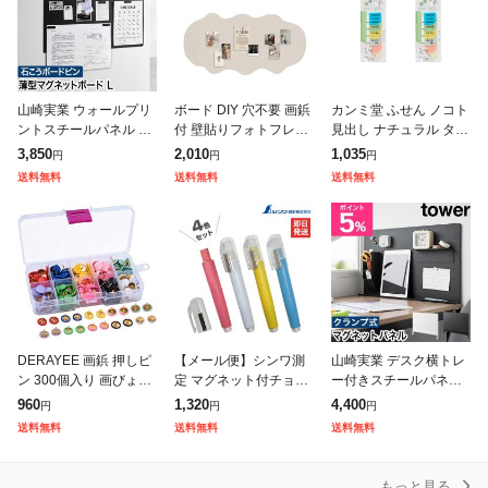
山崎実業 ウォールプリ
ボード DIY 穴不要 画鋲
カンミ堂 ふせん ノコト
ントスチールパネル タ
付 壁貼りフォトフレー
見出し ナチュラル タブ
ワー L 石こうボード壁
ム コルクボード フォト
型 2個セット NK-1101
3,850
2,010
1,035
円
円
円
対応 4903208101554 4
フレーム フェルト ウェ
AZ
送料無料
送料無料
送料無料
903208101561
ルカムボード 写真 コル
クボー
DERAYEE 画鋲 押しピ
【メール便】シンワ測
山崎実業 デスク横トレ
ン 300個入り 画びょう
定 マグネット付チョー
ー付きスチールパネル
カラー 収納ボックス付
クホルダー《チョーク4
タワー 490320810066
960
1,320
4,400
円
円
円
き 割りピン 多機能ピン
色セット》
3 4903208100670 マグ
送料無料
送料無料
送料無料
留め具 掲示板 装飾品釘
ネットボード 掲
もっと見る