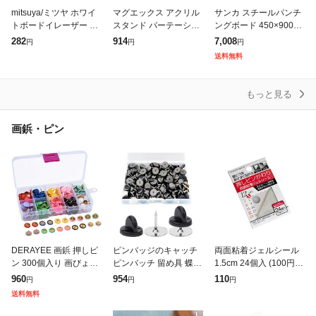
mitsuya/ミツヤ ホワイ
マグエックス アクリル
サンカ スチールパンチ
トボードイレーザー W
スタンド パーテーショ
ングボード 450×900m
E-01 L
ン用 脚 1個 すべり止め
m ブラック 有孔ボード
282
914
7,008
円
円
円
ゴム付 3mm厚用 AD-3
60002
送料無料
A
もっと見る
画鋲・ピン
DERAYEE 画鋲 押しピ
ピンバッジのキャッチ
両面粘着ジェルシール
ン 300個入り 画びょう
ピンバッチ 留め具 蝶タ
1.5cm 24個入 (100円シ
カラー 収納ボックス付
ック バタフライ型クラ
ョップ 100円均一 100
960
954
110
円
円
円
き 割りピン 多機能ピン
ッチ ピンロッククラス
均一 100均)
送料無料
留め具 掲示板 装飾品釘
プ ラペルピン タックピ
ン ホルダーキ