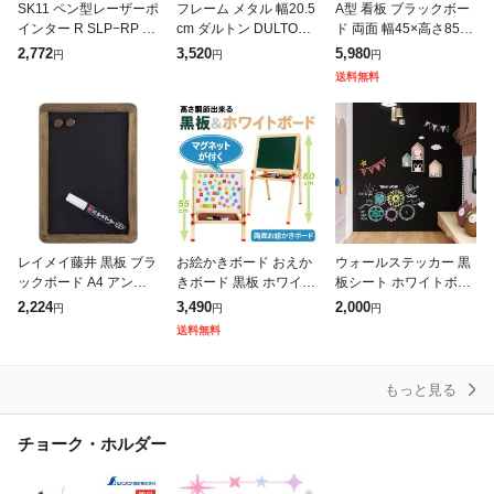
SK11 ペン型レーザーポ
フレーム メタル 幅20.5
A型 看板 ブラックボー
インター R SLP−RP 大
cm ダルトン DULTON (
ド 両面 幅45×高さ85c
工道具 測定具 レーザー
写真立て フォトフレー
m スタンドボード メニ
2,772
3,520
5,980
円
円
円
機器
ム 額 額縁 L字 写真たて
ューボード ウェルカム
送料無料
フォトスタンド
ボード チョーク 立て看
板
レイメイ藤井 黒板 ブラ
お絵かきボード おえか
ウォールステッカー 黒
ックボード A4 アンテ
きボード 黒板 ホワイト
板シート ホワイトボー
ィーク つや消し加工 マ
ボード 子供 小型 両面 A
ド 200cm はがせる 壁
2,224
3,490
2,000
円
円
円
ーカー付き ナチュラル
型 スタンド 高さ調節
紙シール 子供 落書き
送料無料
LNB185
マグネット イーゼル 看
教育 プレゼン オフィス
板 お
店舗
もっと見る
チョーク・ホルダー