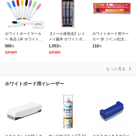
ホワイトボードマーカ
【メール便発送】レイ
ホワイトボード用マー
ー 単品 1本 ホワイトボ
メイ藤井 ホワイトボー
カー 赤 ツイン式(太字/
ードペン マーカーペン
ド用ボードマーカー 直
細字) (100円ショップ 1
500
1,053
110
円
円
円
ペン マグネット付き 磁
液式 中字 黒 3本パック
00円均一 100均一 100
送料無料
送料無料
石付き 消しゴム付き 黒
LBM77
均)
赤 青
もっと見る
ホワイトボード用イレーザー
コクヨ キレイが続くホ
サンワサプライ CD-10
コクヨ めくれるホワイ