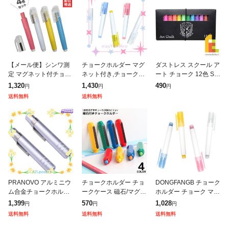
【メール便】シンワ測
チョークホルダー マグ
ダストレス スクール ア
定 マグネット付チョー
ネット付き,チョーク白
ート チョーク 12色 SA
クホルダー《チョーク4
X2,赤,黄,青(5本セット)
C-12 日本理化学 ネコ
1,320
1,430
490
円
円
円
色セット》
ポス可
送料無料
送料無料
PRANOVO アルミニウ
チョークホルダー チョ
DONGFANGB チョーク
ム合金チョークホルダ
ークケース 磁石/マグネ
ホルダー チョーク マグ
ー教師用チョーククリ
ット付き チョーク延長
ネット付き 4色セット
1,399
570
1,028
円
円
円
ップクラッチ (シルバ
器 手を汚さない 折れに
ダストレス ダストレス
送料無料
送料無料
送料無料
ー) X 2。
くい 軽量 学校 授業 会
チョー ク チョ ーク入
議室 黒板
れ 折