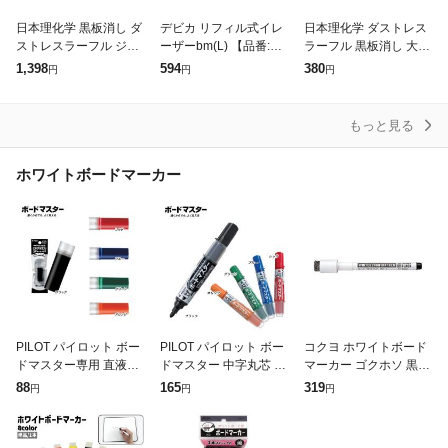
日本理化学 黒板消し ダ
デビカ リフィル式イレ
日本理化学 ダストレス
ストレスラーフル ジャ
ーザーbm(L) 【品番:06
ラーフル 黒板消し 大 D
ンボ DKRF-J
0420】【JAN:4904901
KRF-L 【北海道・沖
1,398
594
380
円
円
円
604205】
縄・離島配送不可】
もっと見る
ホワイトボードマーカー
PILOT パイロット ボー
PILOT パイロット ボー
コクヨ ホワイトボード
ドマスター専用 直液カ
ドマスター 中字丸芯 W
マーカー ゴクホソ 黒 P
ートリッジ P-WMRF8
MBM-12L【メール便
M-B100D
88
165
319
円
円
円
【メール便可】 全5色
可】 全5色から選択
から選択