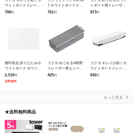
ワイトボードイレーザ
7 ホワイトボードクリ
トボード用イレーザー
ー マイクロフィット M
ーナー
メクリーナ16 大サイズ
700
761
873
円
円
円
サイズ 本体 RA-52 【北
RA-31 【北海道・沖
海道・沖縄・離島配送
縄・離島配送不可】
不可】
無印良品 折りたたみホ
コクヨ めくれるWB用
コクヨ キレイが続くホ
ワイトボード ホワイト
イレーザー替えシート
ワイトボードイレーザ
グレー A3サイズ (折り
大 RA-R31
ー マイクロフィット L
2,510
425
842
円
円
円
たたみ時A4サイズ) 210
サイズ 本体 RA-51 【北
送料無料
×297mm 44903018
海道・沖縄・離島配送
不可】
もっと見る
★送料無料商品