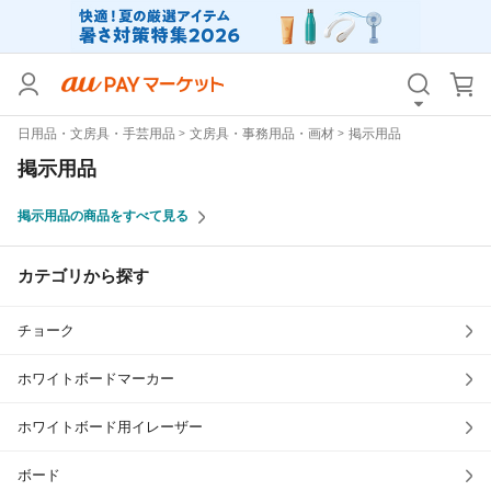
カテゴリ
すべて
日用品・文房具・手芸用品
文房具・事務用品・画材
掲示用品
価格
すべて
掲示用品
支払い方法
すべて
掲示用品の商品をすべて見る
その他の条件
カテゴリから探す
送料無料
タイムセール
チョーク
Pontaパス特典対象すべて
ポイントUPセレクトのみ
サンキュー配送対象
レビューキャンペーン
ホワイトボードマーカー
ホワイトボード用イレーザー
キーワード
ボード