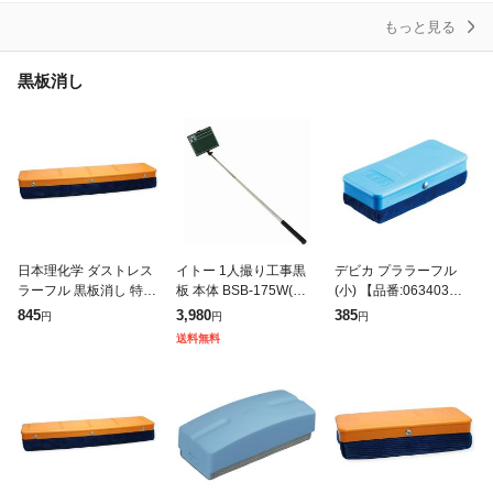
もっと見る
黒板消し
日本理化学 ダストレス
イトー 1人撮り工事黒
デビカ プララーフル
ラーフル 黒板消し 特大
板 本体 BSB-175W(代
(小) 【品番:063403】
DKRF-J 【北海道・沖
引不可)【送料無料】
【JAN:490490163403
845
3,980
385
円
円
円
縄・離島配送不可】
5】
送料無料