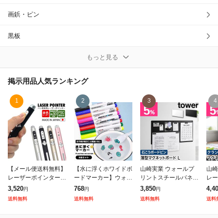
画鋲・ピン
除外ワード
黒板
黒板消し
もっと見る
その他掲示用品
掲示用品
人気ランキング
1
2
3
4
【メール便送料無料】
【水に浮くホワイドボ
山崎実業 ウォールプ
山崎
レーザーポインター
ードマーカー】ウォー
リントスチールパネル
レー
パワーポイント 小型
ターペインティングペ
タワー L 石こうボー
ル タ
3,520
768
3,850
4,4
円
円
円
ペン型 レーザー ポイ
ン マジカルウォータ
ド壁対応 490320810
066
送料無料
送料無料
送料無料
送料
ンター 赤色 レッドレ
ーペインティングペン
1554 490320810156
0 
ーザー PSCマーク
ホワイトボードマーカ
1
掲