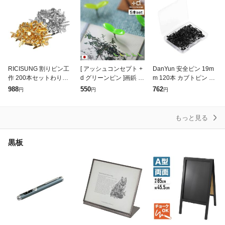
RICISUNG 割りピン工
[ アッシュコンセプト +
DanYun 安全ピン 19m
作 200本セットわりぴ
d グリーンピン ]画鋲 押
m 120本 カブトピン キ
ん 割ピン 虫ピン 留め
しピン 5個入り おしゃ
ルトピン ブローチピン
988
550
762
円
円
円
具 画鋲 割鋲 画びょう
れ 日本製 画びょう 新
収納ケース付き 名札・
固定用 DIY用 書類整理
芽 かわいい おしゃれ
ラベル・下げ札・タグ
お
固定
もっと見る
黒板