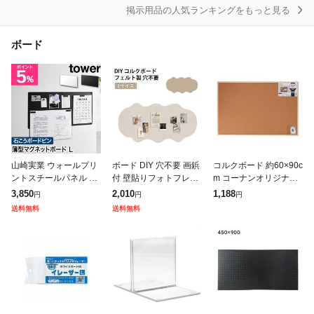
ー 送
掲示用品の人気ランキングをもっと見る
ボード
山崎実業 ウォールプリ
ボード DIY 穴不要 画鋲
コルクボード 約60×90c
ントスチールパネル タ
付 壁貼りフォトフレー
m コーナンオリジナル
ワー L 石こうボード壁
ム コルクボード フォト
LIFELEX
3,850
2,010
1,188
円
円
円
対応 4903208101554 4
フレーム フェルト ウェ
送料無料
送料無料
903208101561
ルカムボード 写真 コル
クボー