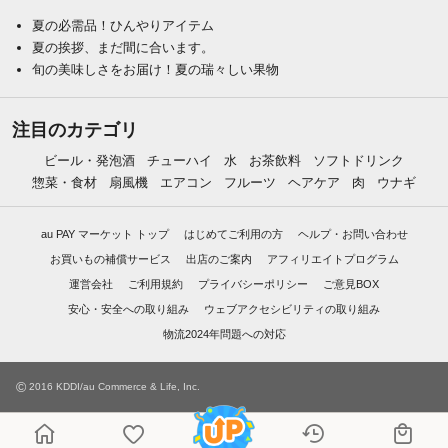
夏の必需品！ひんやりアイテム
夏の挨拶、まだ間に合います。
旬の美味しさをお届け！夏の瑞々しい果物
注目のカテゴリ
ビール・発泡酒
チューハイ
水
お茶飲料
ソフトドリンク
惣菜・食材
扇風機
エアコン
フルーツ
ヘアケア
肉
ウナギ
au PAY マーケット トップ
はじめてご利用の方
ヘルプ・お問い合わせ
お買いもの補償サービス
出店のご案内
アフィリエイトプログラム
運営会社
ご利用規約
プライバシーポリシー
ご意見BOX
安心・安全への取り組み
ウェブアクセシビリティの取り組み
物流2024年問題への対応
©
2016 KDDI/au Commerce & Life, Inc.