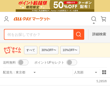
リセット
カテゴリ
カテゴリ
すべて
すべて
価格
価格
すべて
すべて
詳細検索
支払い方法
支払い方法
すべて
すべて
すべて
30%OFF〜
10%OFF〜
その他の条件
その他の条件
送料無料
ポイントUPセレクト
送料無料
送料無料
タイムセール
タイムセール
配達先：
Pontaパス特典対象すべて
Pontaパス特典対象すべて
ポイントUPセレクトのみ
ポイントUPセレクトのみ
5,285
件
サンキュー配送対象
サンキュー配送対象
レビューキャンペーン
レビューキャンペーン
キーワード
キーワード