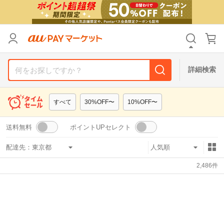
リセット
カテゴリ
カテゴリ
すべて
すべて
価格
価格
すべて
すべて
詳細検索
支払い方法
支払い方法
すべて
すべて
すべて
30%OFF〜
10%OFF〜
その他の条件
その他の条件
送料無料
ポイントUPセレクト
送料無料
送料無料
タイムセール
タイムセール
配達先：
Pontaパス特典対象すべて
Pontaパス特典対象すべて
ポイントUPセレクトのみ
ポイントUPセレクトのみ
2,486
件
サンキュー配送対象
サンキュー配送対象
レビューキャンペーン
レビューキャンペーン
キーワード
キーワード