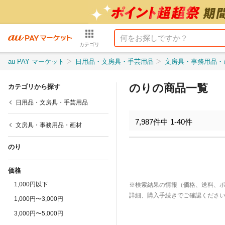
カテゴリ
au PAY マーケット
日用品・文房具・手芸用品
文房具・事務用品・
のりの商品一覧
カテゴリから探す
日用品・文房具・手芸用品
7,987
件中
1
-
40
件
文房具・事務用品・画材
のり
価格
1,000円以下
※検索結果の情報（価格、送料、
詳細、購入手続きでご確認くださ
1,000円〜3,000円
3,000円〜5,000円