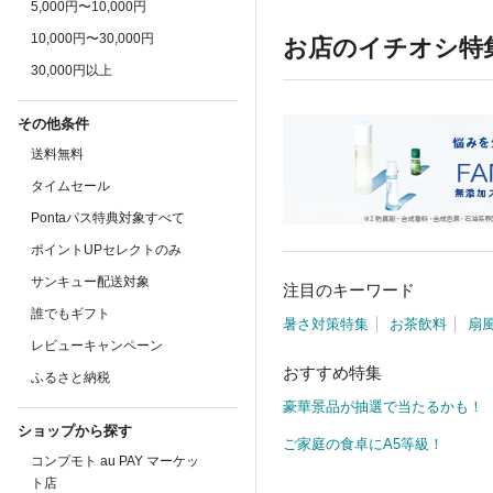
5,000円〜10,000円
10,000円〜30,000円
お店のイチオシ特
30,000円以上
その他条件
送料無料
タイムセール
Pontaパス特典対象すべて
ポイントUPセレクトのみ
サンキュー配送対象
注目のキーワード
誰でもギフト
暑さ対策特集
お茶飲料
扇
レビューキャンペーン
おすすめ特集
ふるさと納税
豪華景品が抽選で当たるかも！
ショップから探す
ご家庭の食卓にA5等級！
コンプモト au PAY マーケッ
ト店