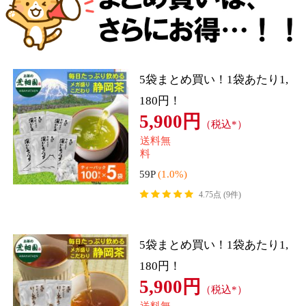
いつもの飲み物を国産プーアール茶
いつもの飲み物を国産プーアール茶
「SARYU-SOSO」に置き換えてカラ
「SARYU-SOSO」に置き換えてカラ
ダの中からキレイになりませんか?
ダの中からキレイになりませんか?
お試し 革命のプーアール茶 ダイ
お茶 お試し 革命のプーアール茶
エット茶 ティーバック 5g×10ヶ 1
ダイエット茶 ティーバック 2g×10
リットル用 機能性表示食品 肥満
ヶ×2袋セット マグカップ用 ティ
1,620円
1,338円
（税込*）
（税込*）
気味 内臓脂肪 BMI SARYU-SOSO
ーパック 機能性表示食品 肥満気
さりゅ
味
送料無
送料無