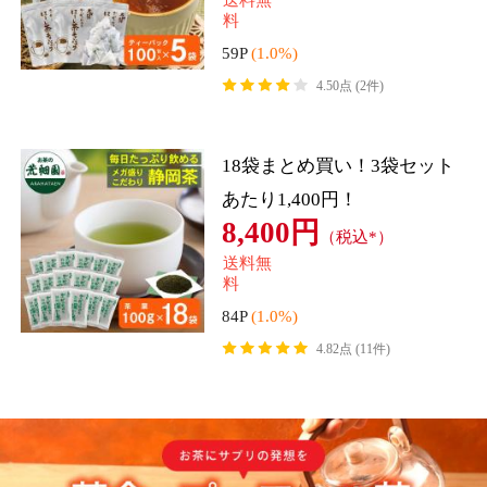
料
料
16P
(1.0%)
13P
(1.0%)
4.42点 (300件)
4.61点 (18件)
クレカ
auかんたん決済
クレカ
auかんたん決済
ソフトバンクまとめて支払い・
ソフトバンクまとめて支払い・
ワイモバイルまとめて支払い
ワイモバイルまとめて支払い
d払い
d払い
約30日分 革命のプーアール茶 ダ
革命のプーアール茶 ダイエット茶
イエット茶 5g×30ヶ 1リットル用
ティーバッグ 2g×30ヶ マグカップ
ティーバック 機能性表示食品 肥
用 機能性表示食品 肥満気味の方
3,888円
2,006円
（税込*）
（税込*）
満気味の方の体重や内臓脂肪を減
の体重や内臓脂肪を減らし、高め
らし、
のBM
送料無
送料無
料
料
38P
(1.0%)
20P
(1.0%)