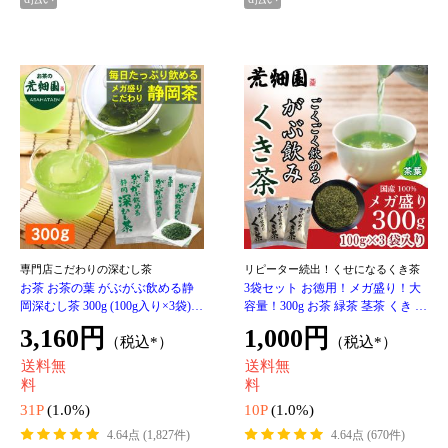
お茶 緑茶 静岡茶 静岡牧之原ブラ
望の中でも特別な上級茶！
ンド茶 望銀印 ティーパック 30個
静岡茶 お茶 緑茶 深蒸し茶 日本茶
入 深蒸し茶 被覆茶 日本茶 水出し
水出し 静岡県牧之原 ブランド茶
1,480円
（税込*）
冷茶 ティーバック がぶ飲み メー
望 銀印 400g（100g×4袋）茶葉 メ
3,960円
ル
（税込*）
ール便 送料無料 ギフト プレゼン
送料無
料
送料無
料
14P
(1.0%)
39P
(1.0%)
4.50点 (285件)
4.61点 (620件)
クレカ
auかんたん決済
クレカ
auかんたん決済
ソフトバンクまとめて支払い・
ワイモバイルまとめて支払い
ソフトバンクまとめて支払い・
ワイモバイルまとめて支払い
d払い
d払い