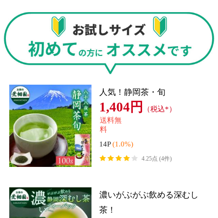
送料無
750円
（税込*）
料
7P
(1.0%)
4.39点 (71件)
5袋まとめ買い！1袋あたり1,
180円！
5,900円
（税込*）
送料無
料
59P
(1.0%)
4.75点 (9件)