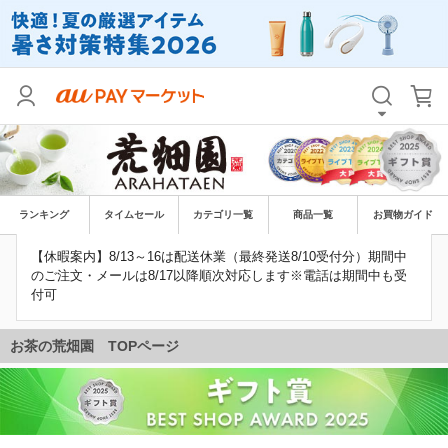
ランキング
タイムセール
カテゴリ一覧
商品一覧
お買物ガイド
【休暇案内】8/13～16は配送休業（最終発送8/10受付分）期間中
のご注文・メールは8/17以降順次対応します※電話は期間中も受
付可
お茶の荒畑園 TOPページ