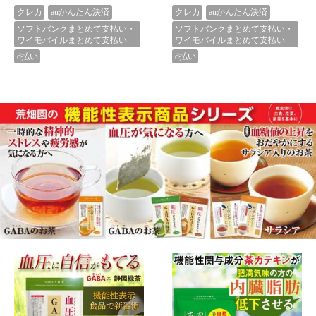
ペットボトルに入れてシャカシャカ
ペットボトルに入れてシャカシャカ
するだけで本格茶が味わえる！
するだけで本格茶が味わえる！
お茶 ペットボトル用 静岡牧之原
ペットボトル用ティーバッグ 望
ブランド茶 望 銀印 ティーパック
銀印【3.3g×20ヶ入×12袋】水出し
20個入×2袋セット 500ml用 ティー
茶 水出し緑茶 冷茶 お茶 ペットボ
1,944円
6,771円
（税込*）
（税込*）
バッグ お徳用 40包 日本茶 深蒸し
トル 緑茶 深蒸し茶 牧之原ブラン
ド
送料無
送料無
料
料
19P
(1.0%)
67P
(1.0%)
4.71点 (156件)
5.00点 (1件)
クレカ
auかんたん決済
クレカ
auかんたん決済