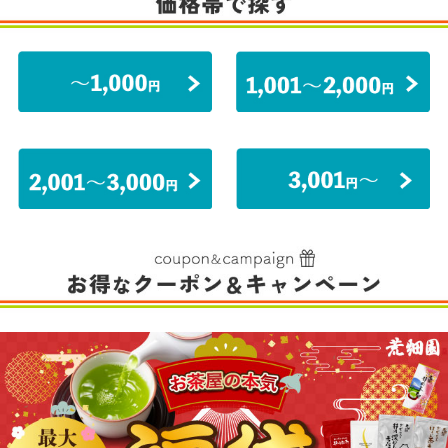
お茶 緑茶ティーバック がぶがぶ
ほうじ茶 静岡産 国産 徳用 お得 テ
飲める静岡深むしティーパック 10
ィーバック がぶがぶ飲めるほうじ
0個入 総合ランキング1位 送料無
茶ティーパック 100個入 メール便
1,380円
1,380円
（税込*）
（税込*）
料 がぶ飲み 静岡茶 緑茶 深蒸し茶
送料無料 お茶 ティーバッグ 静岡
静岡
送料無
送料無