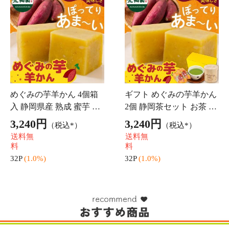
人気！静岡茶・旬
1,404円
（税込*）
送料無
料
14P
(1.0%)
4.25点 (4件)
濃いがぶがぶ飲める深むし
茶！
1,000円
（税込*）
送料無
料
10P
(1.0%)
4.48点 (166件)
お試し1袋で茶葉100ｇ！