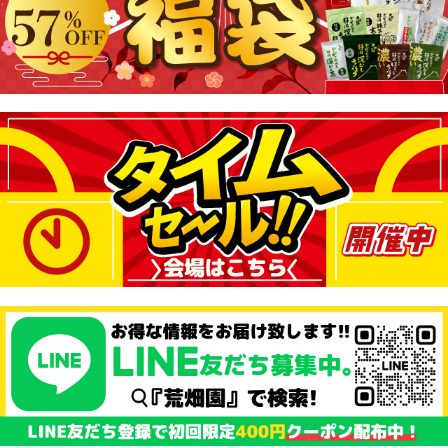
料
料
13P
(1.0%)
13P
(1.0%)
4.59点 (2,428件)
4.51点 (522件)
クレカ
auかんたん決済
クレカ
auかんたん決済
ソフトバンクまとめて支払い・
ソフトバンクまとめて支払い・
ワイモバイルまとめて支払い
ワイモバイルまとめて支払い
d払い
d払い
専門店こだわりの深むし茶
リピーター続出！くせになるくき茶
お茶 お茶の葉 がぶがぶ飲める静
3袋セット お徳用！メガ盛り！大
岡深むし茶 300g (100g入り×3袋)
容量！300g お茶 緑茶 茎茶 くき 静
メガ盛り 総合ランキング1位 送料
岡茶 がぶ飲みくき茶 100g入り×3
3,160円
1,000円
（税込*）
（税込*）
無料 がぶ飲み 静岡茶 緑茶 深蒸し
袋 メール便 送料無料 がぶがぶ飲
茶
め
送料無
送料無
料
料