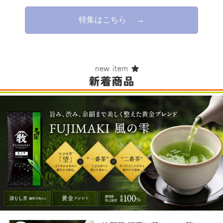
静岡茶 深蒸し茶 かぶせ茶 FUJI
MAKI 風の雫 280g (70g入り×4
袋) 送料無料 緑茶 日本茶 お茶
送料無
3,960円
お茶の葉 茶葉 牧之原産100% 黄
（税込*）
料
金ブレンド
39P
(1.0%)
5.00点 (2件)