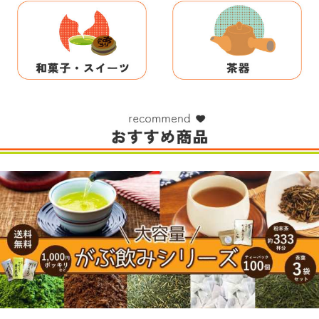
一日一杯ではじめる血圧ケア♪GABA
内蔵脂肪が気なる方へ
機能性表示食品 ダイエット たっ
緑茶ティーパック
ぷりカテキン緑茶 2g×30包 10日分
30日分 機能性表示食品 健康茶 静
メール便配送 送料無料 内臓脂肪
岡茶 お茶パック ギャバ GABAの
1,830円
（税込*）
お茶 緑茶 日本茶 深蒸し茶 茶カテ
緑茶 90g（3g×30包）送料無料 マ
2,414円
キ
（税込*）
グカップ用 血圧 ティーパック お
送料無
茶 緑
料
送料無
料
18P
(1.0%)
24P
(1.0%)
4.48点 (197件)
4.38点 (196件)
クレカ
auかんたん決済
クレカ
auかんたん決済
ソフトバンクまとめて支払い・
ワイモバイルまとめて支払い
ソフトバンクまとめて支払い・
ワイモバイルまとめて支払い
d払い
d払い