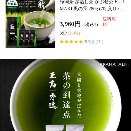
【最高級 静岡茶 ギフト】至高
秀逸 100g×2袋 送料無料 お茶 日
本茶 緑茶 深蒸し茶 かぶせ茶 煎
送料無
59,800円
茶 茶葉 高級 贈答 贈り物 プレ
（税込）
料
ゼント 贅
598P
(1.0%)