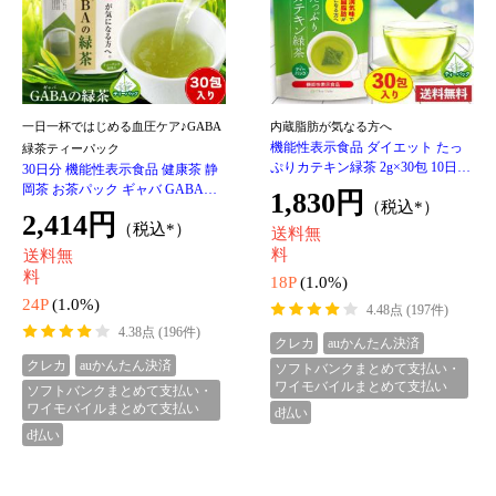
ソフトバンクまとめて支払い・
ソフトバンクまとめて支払い・
ワイモバイルまとめて支払い
ワイモバイルまとめて支払い
d払い
d払い
海鮮具材がごろっと丸ごと！贅沢だ
静岡県焼津の鰹節屋と牧之原のお茶
し茶漬け4食入りギフト！
屋がコラボ！大満足の6食ギフト♪
ギフト 贅沢だし茶漬け4食 ＆ お茶
父の日 2026 ギフト 贅沢だし茶漬
漬け用ティーパックセット 父 祖
け6食 ＆ お茶漬け用ティーパック
父 人気 上品 お茶漬け メッセージ
セット 父 祖父 夫 人気 上品 お茶
3,580円
4,890円
（税込*）
（税込*）
カード付き プレゼント 送料無料
漬け メッセージカード付き プレ
静
ゼン
送料無
送料無
料
料