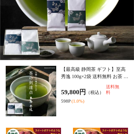
めぐみの芋羊かん 4個箱
ギフト めぐみの芋羊かん
入 静岡県産 熟成 蜜芋 ス
2個 静岡茶セット お茶 緑
イートポテト 濃厚 芋菓子
茶 静岡深蒸し茶 和菓子
3,240円
3,240円
（税込*）
（税込*）
和菓子 クール ギフト プ
心結び缶 クール 静岡県産
送料無
送料無
レゼント お菓子 さつまい
熟成 蜜芋 スイートポテト
料
料
も お取り
濃厚 芋
32P
(1.0%)
32P
(1.0%)