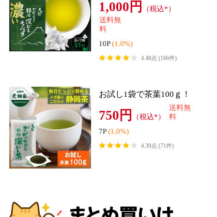
5袋まとめ買い！1袋あたり1,
180円！
5,900円
（税込*）
送料無
料
59P
(1.0%)
4.50点 (2件)
18袋まとめ買い！3袋セット
あたり1,400円！
8,400円
（税込*）
送料無
料
84P
(1.0%)
4.82点 (11件)