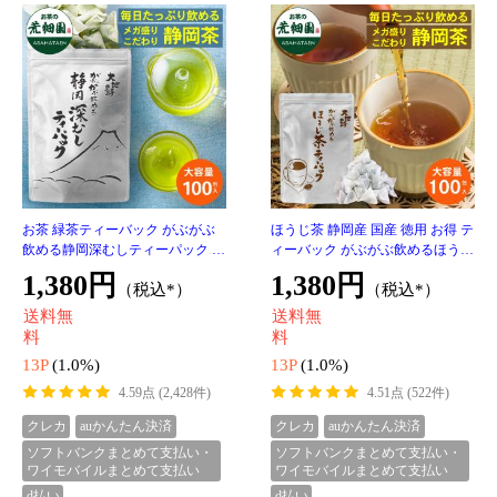
望の中でも特別な上級茶！
旨味成分が凝縮！被覆のお茶
牧之原ブランド茶 望 金印 300g（1
緑茶 お茶 日本茶 上級茶 高級茶 ギ
00g×3袋）お茶 静岡茶 深蒸し茶 緑
フト 静岡県牧之原ブランド茶 望
茶 高級茶 上級茶 望金印 被覆茶 冷
金印100g×5袋セット 被覆茶 被せ
4,050円
6,750円
（税込*）
（税込*）
茶 水出し茶 煎茶 日本茶 日本茶
プレゼント 荒畑園 プレゼント 静
送料無
送料無
料
料
40P
(1.0%)
67P
(1.0%)
4.78点 (76件)
4.67点 (3件)
クレカ
auかんたん決済
クレカ
auかんたん決済
ソフトバンクまとめて支払い・
ソフトバンクまとめて支払い・
ワイモバイルまとめて支払い
ワイモバイルまとめて支払い
d払い
d払い