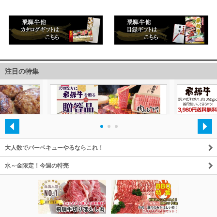
注目の特集
・
・
・
大人数でバーベキューやるならこれ！
水～金限定！今週の特売