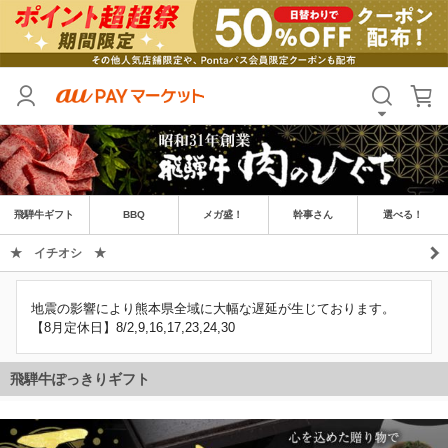
飛騨牛ギフト
BBQ
メガ盛！
幹事さん
選べる！
★ イチオシ ★
地震の影響により熊本県全域に大幅な遅延が生じております。
【8月定休日】8/2,9,16,17,23,24,30
飛騨牛ぽっきりギフト