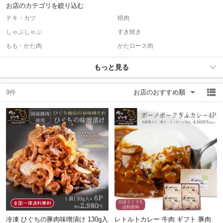
お店のカテゴリを絞り込む
テキ・カツ
焼肉
除外ワード
除外ワード
しゃぶしゃぶ
すき焼き
もも・かた肉
かたロース肉
もっと見る
9件
お店のおすすめ順
冷凍 ひぐちの豚肉味噌漬け 130g入
レトルトカレー 牛肉 ギフト 豚肉