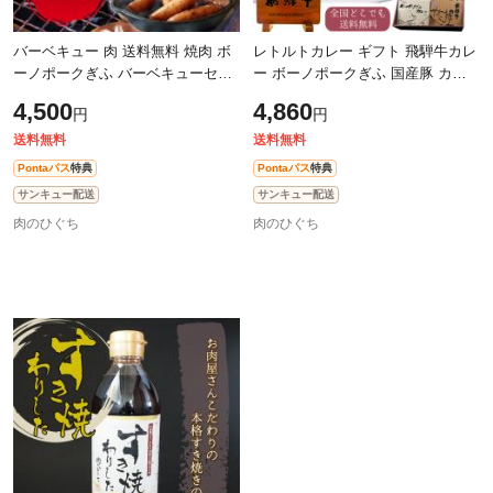
バーベキュー 肉 送料無料 焼肉 ボ
レトルトカレー ギフト 飛騨牛カレ
ーノポークぎふ バーベキューセッ
ー ボーノポークぎふ 国産豚 カレ
ト かたロース ロース ばら肉 ポー
ー 化粧箱入 お礼 肉 内祝 飛騨牛 和
4,500
4,860
円
円
クウインナー 約4～5人前 BBQ お
牛 牛肉 ブランド豚 贈答品 進
送料無料
送料無料
Pontaパス
特典
Pontaパス
特典
サンキュー配送
サンキュー配送
肉のひぐち
肉のひぐち