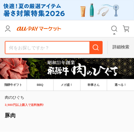
リセット
カテゴリ
カテゴリ
すべて
すべて
価格
価格
すべて
すべて
詳細検索
支払い方法
支払い方法
すべて
すべて
その他の条件
その他の条件
送料無料
送料無料
タイムセール
タイムセール
飛騨牛ギフト
BBQ
メガ盛！
幹事さん
選べる！
Pontaパス特典対象すべて
Pontaパス特典対象すべて
ポイントUPセレクトのみ
ポイントUPセレクトのみ
肉のひぐち
3,980円以上購入で送料無料!
サンキュー配送対象
サンキュー配送対象
レビューキャンペーン
レビューキャンペーン
豚肉
キーワード
キーワード