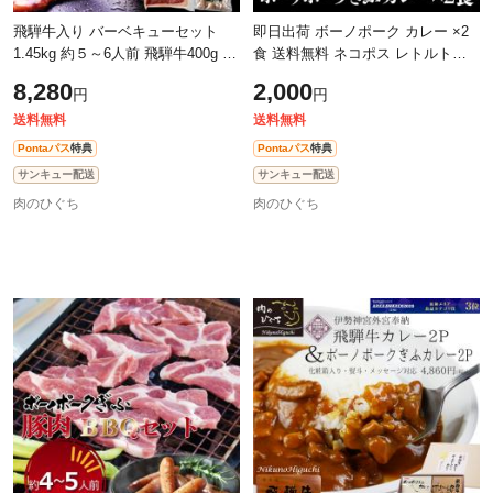
飛騨牛入り バーベキューセット
即日出荷 ボーノポーク カレー ×2
1.45kg 約５～6人前 飛騨牛400g 国
食 送料無料 ネコポス レトルトカ
産豚肉600g バーベキュー 厚切り牛
レー 牛肉 ギフト 豚肉 ボーノポー
8,280
2,000
円
円
タン芯200g あらびきポークウイン
クぎふ 国産豚カレー 化粧箱入 プ
ナ
送料無料
送料無料
Pontaパス
特典
Pontaパス
特典
サンキュー配送
サンキュー配送
肉のひぐち
肉のひぐち