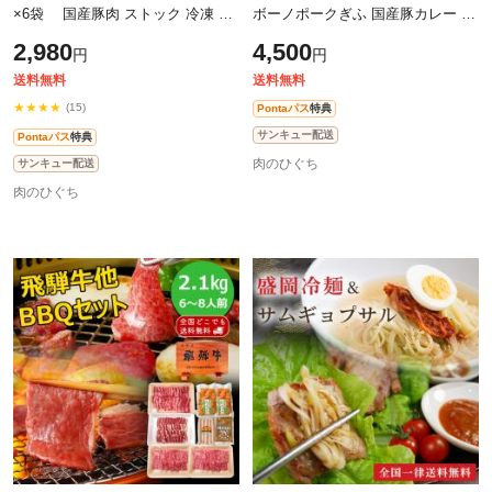
×6袋 国産豚肉 ストック 冷凍 炒
ボーノポークぎふ 国産豚カレー 化
めるだけ 簡単調理 メイン お弁当
粧箱入 プレゼント お礼 内祝 贈答
2,980
4,500
円
円
味付焼肉 簡単調理 おつまみ お
品 進物 送料無料 簡便 即食 カレ
送料無料
送料無料
★★★★
(15)
Pontaパス
特典
サンキュー配送
Pontaパス
特典
肉のひぐち
サンキュー配送
肉のひぐち