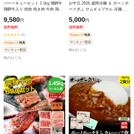
バーベキューセット 2.1kg 飛騨牛
お中元 2026 盛岡冷麺 ＆ ボーノポ
飛騨牛入り 焼肉 焼き肉 牛肉 鶏肉
ークぎふ サムギョプサル 冷麺 豚
豚肉 ウインナー カルビ もも・か
肉 肉 ギフト 国産豚肉 ブランド豚
9,580
5,000
円
円
た肉 ばら肉 味付焼肉 豚ホルモン
お取り寄せ グルメ ぼーのぽーく
送料無料
送料無料
★★★★★
(4)
Pontaパス
特典
サンキュー配送
Pontaパス
特典
肉のひぐち
サンキュー配送
肉のひぐち