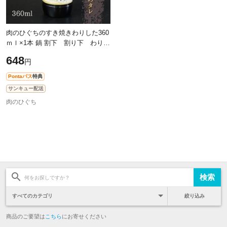
肉のひぐちのすき焼きわりした360
ｍｌ×1本 鍋 割下 割り下 わり
下 割した
648
円
Pontaパス
特典
サンキュー配送
肉のひぐち
絞り込み
商品のご要望は
こちら
にお寄せください