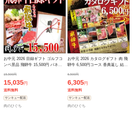
お中元 2026 目録ギフト ゴルフコ
お中元 2026 カタログギフト 肉 飛
ンペ景品 飛騨牛 15,500円 パネル
騨牛 6,500円コース 香典返し 結婚
付き 牛肉 肉 黒毛和牛 目録 景品 二
祝 ギフトカタログ グルメ お肉 牛
15,500円
6,500円
次会 ゴルフ コンペ コンペ景品 ビ
肉 黒毛和牛 御祝 御礼 内祝い
15,035
6,305
円
円
送料無料
送料無料
サンキュー配送
サンキュー配送
肉のひぐち
肉のひぐち