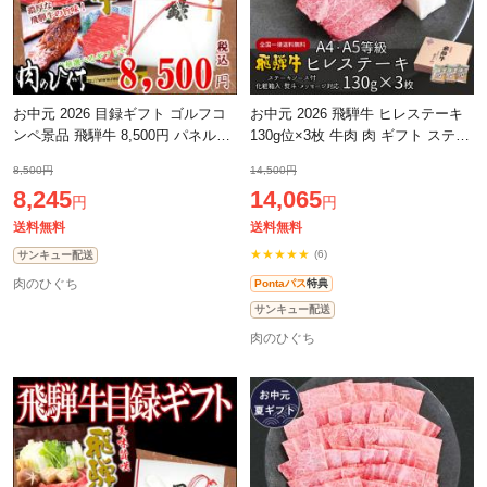
お中元 2026 目録ギフト ゴルフコ
お中元 2026 飛騨牛 ヒレステーキ
ンペ景品 飛騨牛 8,500円 パネル付
130g位×3枚 牛肉 肉 ギフト ステー
き 牛肉 肉 黒毛和牛 目録 景品 二次
キ お肉 ぽっきり 和牛 牛 プレゼン
8,500円
14,500円
会 ゴルフ コンペ コンペ景品 ビ
ト 化粧箱入 黒毛和牛 御祝 御
8,245
14,065
円
円
送料無料
送料無料
★★★★★
(6)
サンキュー配送
肉のひぐち
Pontaパス
特典
サンキュー配送
肉のひぐち