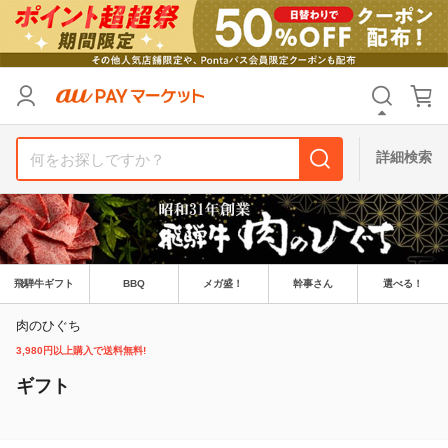
リセット
カテゴリ
カテゴリ
すべて
すべて
価格
価格
すべて
すべて
詳細検索
支払い方法
支払い方法
すべて
すべて
その他の条件
その他の条件
送料無料
送料無料
タイムセール
タイムセール
飛騨牛ギフト
BBQ
メガ盛！
幹事さん
選べる！
Pontaパス特典対象すべて
Pontaパス特典対象すべて
ポイントUPセレクトのみ
ポイントUPセレクトのみ
肉のひぐち
3,980円以上購入で送料無料!
サンキュー配送対象
サンキュー配送対象
レビューキャンペーン
レビューキャンペーン
ギフト
キーワード
キーワード