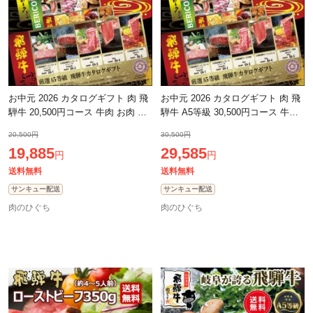
お中元 2026 カタログギフト 肉 飛
お中元 2026 カタログギフト 肉 飛
騨牛 20,500円コース 牛肉 お肉 香
騨牛 A5等級 30,500円コース 牛肉
典返し 結婚祝 ギフトカタログ グ
お肉 香典返し 結婚祝 ギフトカタ
20,500円
30,500円
ルメ 和牛 肉 黒毛和牛 御祝 御礼
ログ グルメ 和牛 肉 黒毛和牛 御祝
19,885
29,585
円
円
送料無料
送料無料
サンキュー配送
サンキュー配送
肉のひぐち
肉のひぐち