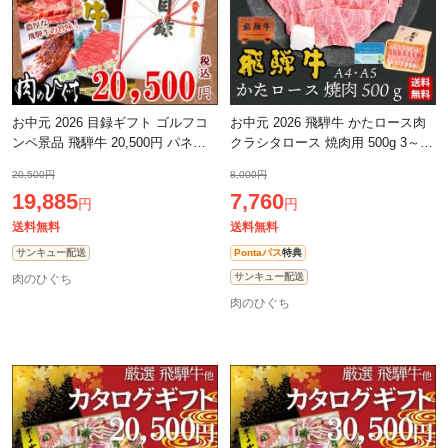
お中元 2026 目録ギフト ゴルフコ
お中元 2026 飛騨牛 かたロース肉
ンペ景品 飛騨牛 20,500円 パネル
クラシタロース 焼肉用 500g 3～4
付き 牛肉 肉 黒毛和牛 目録 景品 二
人前 牛肉 肉 ギフト バーベキュー
20,500円
8,000円
次会 ゴルフ コンペ コンペ景品 ビ
BBQ bbq お肉 肩ロース ぽっきり
19,885
7,760
円
円
送料無料
送料無料
サンキュー配送
Pontaパス
特典
サンキュー配送
肉のひぐち
肉のひぐち