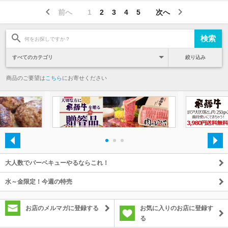
前へ
1
2
3
4
5
次へ
絞り込み
商品のご要望は
こちら
にお寄せください
・
・
・
大人数でバーベキューやるならこれ！
水～金限定！今週の特売
お店のメルマガに登録する
お気に入りのお店に登録す
る