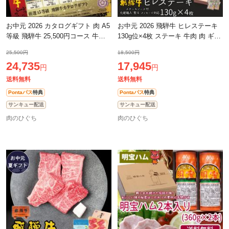
お中元 2026 カタログギフト 肉 A5
お中元 2026 飛騨牛 ヒレステーキ
等級 飛騨牛 25,500円コース 牛肉
130g位×4枚 ステーキ 牛肉 肉 ギフ
お肉 香典返し 結婚祝 ギフトカタ
ト お肉 ぽっきり 和牛 牛 プレゼン
25,500円
18,500円
ログ グルメ 肉 和牛 黒毛和牛 御
ト 化粧箱入 黒毛和牛 御祝 御
24,735
17,945
円
円
送料無料
送料無料
Pontaパス
特典
Pontaパス
特典
サンキュー配送
サンキュー配送
肉のひぐち
肉のひぐち