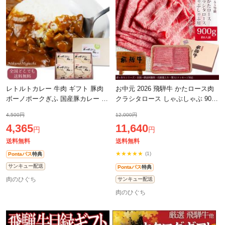
レトルトカレー 牛肉 ギフト 豚肉
お中元 2026 飛騨牛 かたロース肉
ボーノポークぎふ 国産豚カレー 化
クラシタロース しゃぶしゃぶ 900g
粧箱入 プレゼント お礼 内祝 贈答
6人前 牛肉 肉 ギフト お肉 肩ロー
4,500円
12,000円
品 進物 送料無料 簡便 即食 カレ
ス しゃぶしゃぶ用 ぽっきり 和
4,365
11,640
円
円
送料無料
送料無料
★★★★★
(1)
Pontaパス
特典
サンキュー配送
Pontaパス
特典
肉のひぐち
サンキュー配送
肉のひぐち