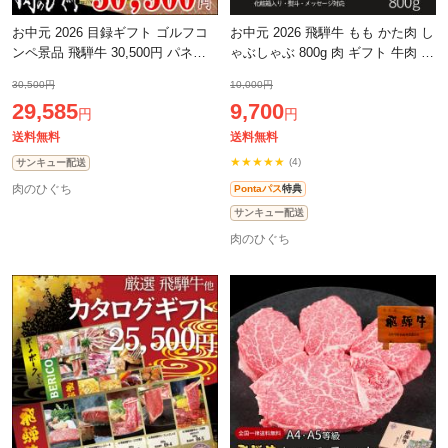
お中元 2026 目録ギフト ゴルフコ
お中元 2026 飛騨牛 もも かた肉 し
ンペ景品 飛騨牛 30,500円 パネル
ゃぶしゃぶ 800g 肉 ギフト 牛肉 お
付き 牛肉 肉 黒毛和牛 目録 景品 二
肉 ぽっきり 和牛 プレゼント 化粧
30,500円
10,000円
次会 ゴルフ コンペ コンペ景品
箱入 黒毛和牛 御祝 御礼 のし
29,585
9,700
円
円
送料無料
送料無料
★★★★★
(4)
サンキュー配送
肉のひぐち
Pontaパス
特典
サンキュー配送
肉のひぐち