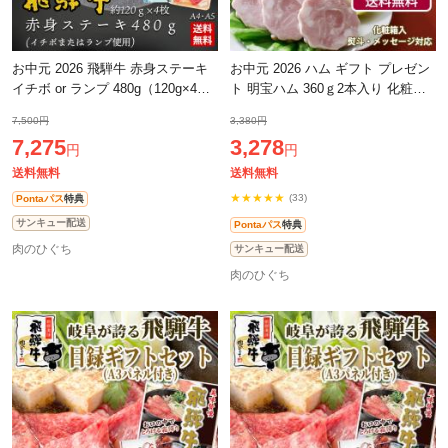
お中元 2026 飛騨牛 赤身ステーキ
お中元 2026 ハム ギフト プレゼン
イチボ or ランプ 480g（120g×4
ト 明宝ハム 360ｇ2本入り 化粧箱
枚）肉 ギフト 牛肉 ステーキ お肉
付 ギフト 明宝 めいほう 贈答品 進
7,500円
3,380円
ぽっきり 和牛 プレゼント 化粧箱
物 誕生日 内祝 お礼 御礼 お返し
7,275
3,278
円
円
送料無料
送料無料
★★★★★
(33)
Pontaパス
特典
サンキュー配送
Pontaパス
特典
肉のひぐち
サンキュー配送
肉のひぐち