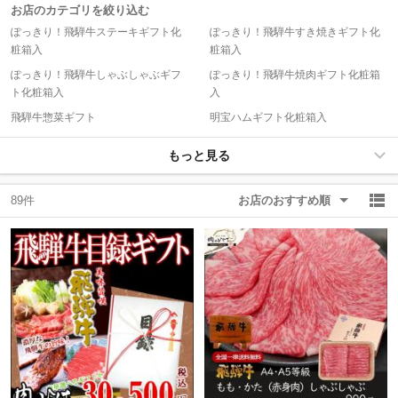
お店のカテゴリを絞り込む
ぽっきり！飛騨牛ステーキギフト化
ぽっきり！飛騨牛すき焼きギフト化
除外ワード
除外ワード
粧箱入
粧箱入
ぽっきり！飛騨牛しゃぶしゃぶギフ
ぽっきり！飛騨牛焼肉ギフト化粧箱
ト化粧箱入
入
飛騨牛惣菜ギフト
明宝ハムギフト化粧箱入
もっと見る
89件
お店のおすすめ順