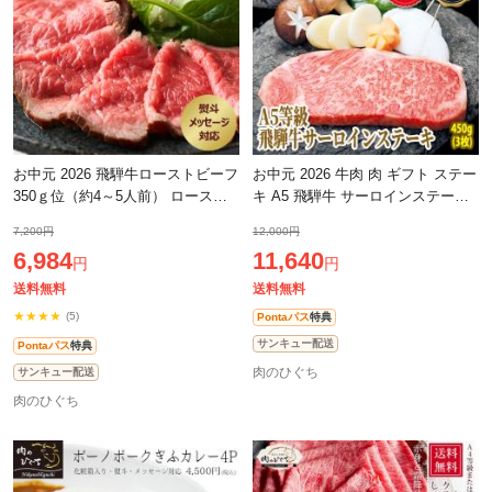
お中元 2026 飛騨牛ローストビーフ
お中元 2026 牛肉 肉 ギフト ステー
350ｇ位（約4～5人前） ロースト
キ A5 飛騨牛 サーロインステーキ
ビーフ 肉 ギフト プレゼント 送料
150g位×3枚 プレゼント サーロイ
7,200円
12,000円
無料 真空冷凍 牛肉 和牛 贈答品 進
ン プレミアム 和牛 ブランド牛 飛
6,984
11,640
円
円
送料無料
送料無料
★★★★
(5)
Pontaパス
特典
サンキュー配送
Pontaパス
特典
肉のひぐち
サンキュー配送
肉のひぐち