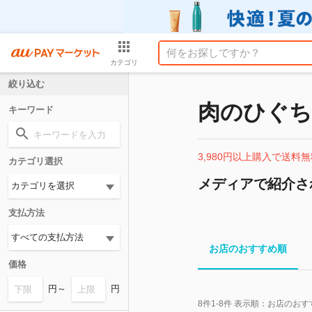
カテゴリ
絞り込む
肉のひぐち
キーワード
3,980円以上購入で送料無
カテゴリ選択
メディアで紹介さ
支払方法
お店のおすすめ順
価格
円～
円
8
件
1-8
件 表示順：
お店のおす