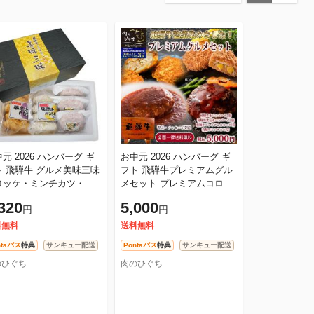
元 2026 ハンバーグ ギ
お中元 2026 ハンバーグ ギ
ト 飛騨牛 グルメ美味三味
フト 飛騨牛プレミアムグル
ロッケ・ミンチカツ・ハ
メセット プレミアムコロッ
牛肉 送料無料 プ
ケ1袋 ミンチカツ1袋 飛騨牛
320
5,000
円
円
レゼント 和牛 贈答品 進
ハンバーグ2 飛騨牛煮込み
ハ
料無料
送料無料
ntaパス
特典
サンキュー配送
Pontaパス
特典
サンキュー配送
のひぐち
肉のひぐち