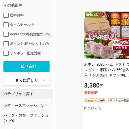
その他条件
送料無料
タイムセール中
Pontaパス特典対象すべて
ポイントUPセレクトのみ
サンキュー配送対象
お中元 2026 ハム ギフト 
レゼント 明宝ハム 360ｇ2
入り 化粧箱付 ギフト 明宝
さらに詳しく
めいほう 贈答品 進物 誕生
3,380
円
日 内祝 お礼 御礼 お返し
送料無料
カテゴリから探す
Pontaパス
特典
サンキュー配
レディースファッション
肉のひぐち
バッグ・財布・ファッショ
ン小物