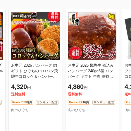
プ
お中元 2026 ハンバーグ 肉
お中元 2026 飛騨牛 煮込み
お中
本
ギフト ひぐちのコロハン飛
ハンバーグ 240g×6個 ハン
フ
騨牛コロッケ＆ハンバーグ
バーグ ギフト 牛肉 贈答品
コ
セット 送料無料 惣菜 お弁
グルメ プレゼント のし 和
ンバーグ 
4,320
4,860
4,
円
円
当 ころっけ 揚げ物 メンチ
牛 レトルト 簡単調理 お
カ
送料無料
送料無料
送
送
Pontaパス
特典
サンキュー配送
Pontaパス
特典
サンキュー配送
Po
肉のひぐち
肉のひぐち
肉