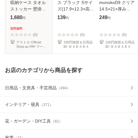
収納ケース タオル
ス ブラック Sサイ
monokoD9 クリア
ストッカー 壁掛け
ズ(17.9×12.3×高さ
14.5×21×厚み
吊り下げ 通気性の
5.8cm)
4.2cm
1,680
139
249
円
円
円
良い不織布製 脱臭
タオルホルダー フ
送料無料
ェイスタオル 保管
(0)
(0)
(0)
ケース
アストロ Official
100円雑貨＆日用品
100円雑貨＆日用品
Shop au PAY マーケ
卸−ＢＡＢＡＢＡ
卸−ＢＡＢＡＢＡ
ット店
お店のカテゴリから商品を探す
日用品・文房具・手芸用品
（
494
）
インテリア・寝具
（
371
）
花・ガーデン・DIY工具
（
92
）
家電