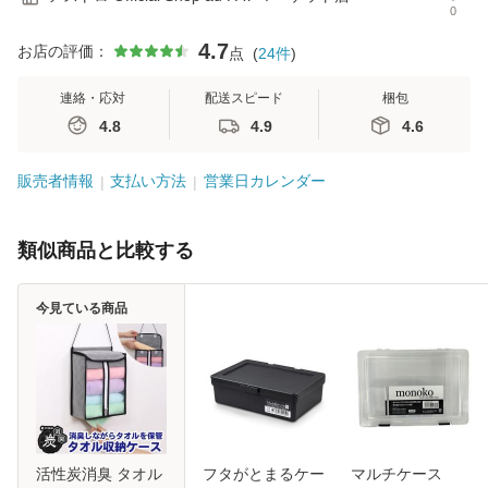
0
4.7
お店の評価：
点
(
24
件
)
連絡・応対
配送スピード
梱包
4.8
4.9
4.6
販売者情報
支払い方法
営業日カレンダー
類似商品と比較する
今見ている商品
活性炭消臭 タオル
フタがとまるケー
マルチケース