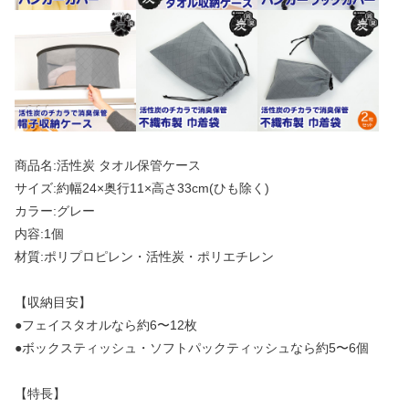
商品名:活性炭 タオル保管ケース
サイズ:約幅24×奥行11×高さ33cm(ひも除く)
カラー:グレー
内容:1個
材質:ポリプロピレン・活性炭・ポリエチレン
【収納目安】
●フェイスタオルなら約6〜12枚
●ボックスティッシュ・ソフトパックティッシュなら約5〜6個
【特長】