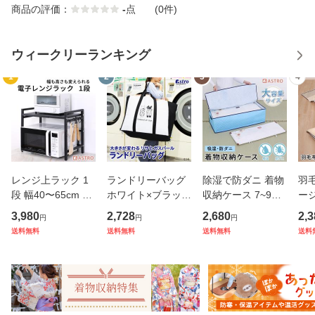
商品の評価：
-
点
(0件)
ウィークリーランキング
1
2
3
4
レンジ上ラック 1
ランドリーバッグ
除湿で防ダニ 着物
羽
段 幅40〜65cm 伸
ホワイト×ブラック
収納ケース 7~9枚
ー
縮できる レンジラ
リサとガスパール
収納 持ち手付き 通
イズ
3,980
2,728
2,680
2,3
円
円
円
ック フック4個付
大容量 マチ幅が変
気性の良い不織布
性
送料無料
送料無料
送料無料
送料
き キッチン収納ラ
わる 洗える 大きい
でホコリなどの汚
薄型
ック 3段階の高さ
羽毛布団 収納バッ
れをガード たとう
リム
調整 レンジ台 トー
グ 洗濯カゴ ランド
紙ごと 着物収納袋
収
スター台 レ
リー
浴衣 和服
隙