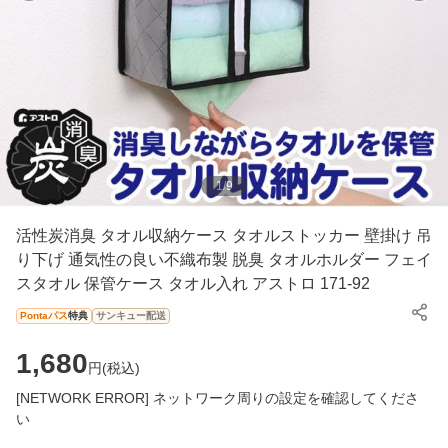
1
/
9
活性炭消臭 タオル収納ケース タオルストッカー 壁掛け 吊
り下げ 通気性の良い不織布製 脱臭 タオルホルダー フェイ
スタオル 保管ケース タオル入れ アストロ 171-92
Pontaパス
特典
サンキュー配送
1,680
円(
税込
)
[NETWORK ERROR] ネットワーク周りの設定を確認してくださ
い