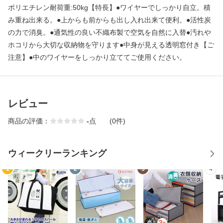
ポリエチレン耐荷重:50kg【特長】●ワイヤーでしっかり自立。積
み重ね出来る。●上からも前からも出し入れ出来て便利。●活性炭
の力で消臭。●通気性の良い不織布製で空気を自然に入替●汚れや
ホコリから大切な収納物を守ります●中身が見える透明窓付き【ご
注意】●中のワイヤーをしっかり立ててご使用ください。
レビュー
商品の評価：
-
点
(0件)
ウィークリーランキング
1
2
3
4