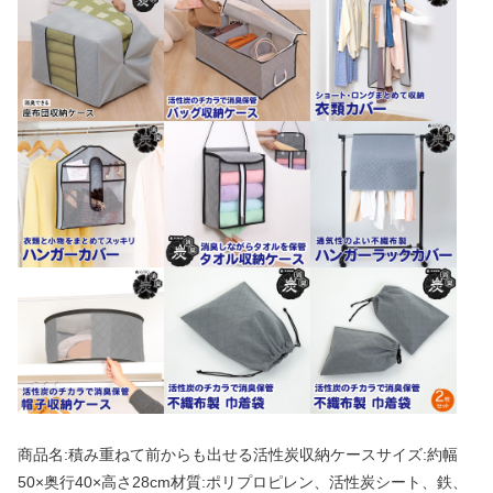
商品名:積み重ねて前からも出せる活性炭収納ケースサイズ:約幅
50×奥行40×高さ28cm材質:ポリプロピレン、活性炭シート、鉄、