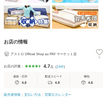
お店の情報
アストロ Official Shop au PAY マーケット店
0
4.7
お店の評価：
点
(
24
件
)
連絡・応対
配送スピード
梱包
4.8
4.9
4.6
販売者情報
支払い方法
営業日カレンダー