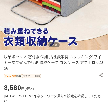
1
/
10
収納ボックス 窓付き 個組 活性炭消臭 スタッキング ワイ
ヤー式で畳んで収納 収納ケース 衣装ケース アストロ 620-
56
Pontaパス
特典
サンキュー配送
3,580
円(
税込
)
[NETWORK ERROR] ネットワーク周りの設定を確認してくださ
い