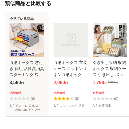
類似商品と比較する
今見ている商品
収納ボックス 窓付
収納ボックス 衣装
引き出し収納 収納
き 個組 活性炭消臭
ケース コットンリ
ボックス 収納ケー
スタッキング ワイ
ネン収納ボックス
ス 引き出し ボック
ヤー式で畳んで収
大容量 中身が見え
ス 整理整頓 衣類収
3,580
2,080
1,790
1,850
円
円
円
円
納 収納ケース 衣装
る窓付き 折りたた
納 デスクトップ収
ケース アストロ
み 積み重ね クロー
納 省スペース 組み
送料無料
送料無料
送料無料
620-56
ゼット 押入れ 洋服
合わ収納 小物/雑
(0)
(8)
(0)
衣類
物/下着
アストロ Official
ヨシキヨシ生活館
来夢商事
Shop au PAY マーケ
ット店