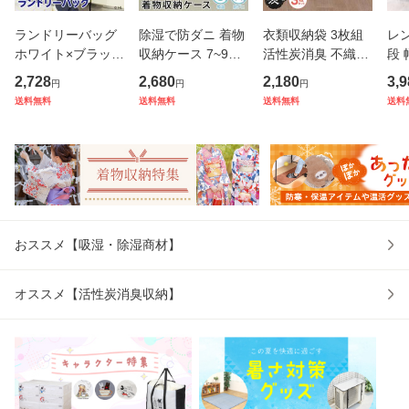
ランドリーバッグ
除湿で防ダニ 着物
衣類収納袋 3枚組
レ
ホワイト×ブラック
収納ケース 7~9枚
活性炭消臭 不織布
段 
リサとガスパール
収納 持ち手付き 通
収納ケース 洋服 衣
縮
2,728
2,680
2,180
3,9
円
円
円
大容量 マチ幅が変
気性の良い不織布
装ケース 衣替え 保
ッ
送料無料
送料無料
送料無料
送料
わる 洗える 大きい
でホコリなどの汚
管 アストロ 171-0
き
羽毛布団 収納バッ
れをガード たとう
1
ッ
グ 洗濯カゴ ランド
紙ごと 着物収納袋
調整
リー
浴衣 和服
ス
おススメ【吸湿・除湿商材】
オススメ【活性炭消臭収納】