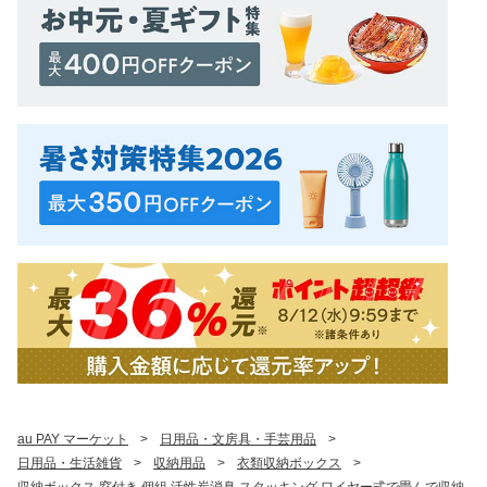
au PAY マーケット
>
日用品・文房具・手芸用品
>
日用品・生活雑貨
>
収納用品
>
衣類収納ボックス
>