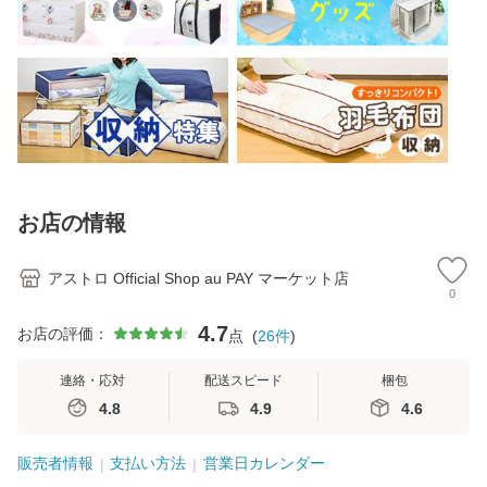
お店の情報
アストロ Official Shop au PAY マーケット店
0
4.7
お店の評価：
点
(
26
件
)
連絡・応対
配送スピード
梱包
4.8
4.9
4.6
販売者情報
支払い方法
営業日カレンダー