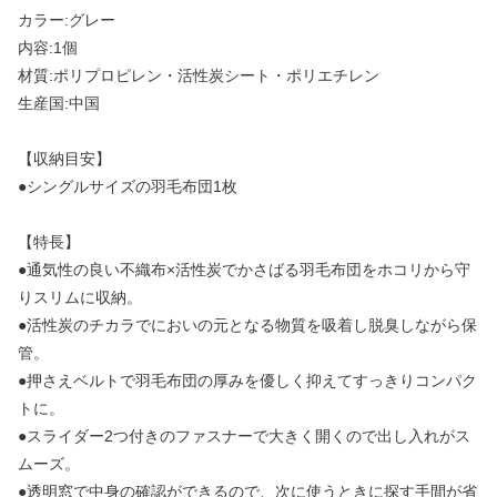
カラー:グレー
内容:1個
材質:ポリプロピレン・活性炭シート・ポリエチレン
生産国:中国
【収納目安】
●シングルサイズの羽毛布団1枚
【特長】
●通気性の良い不織布×活性炭でかさばる羽毛布団をホコリから守
りスリムに収納。
●活性炭のチカラでにおいの元となる物質を吸着し脱臭しながら保
管。
●押さえベルトで羽毛布団の厚みを優しく抑えてすっきりコンパク
トに。
●スライダー2つ付きのファスナーで大きく開くので出し入れがス
ムーズ。
●透明窓で中身の確認ができるので、次に使うときに探す手間が省