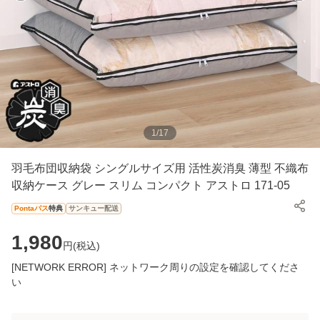
1
/
17
羽毛布団収納袋 シングルサイズ用 活性炭消臭 薄型 不織布
収納ケース グレー スリム コンパクト アストロ 171-05
Pontaパス
特典
サンキュー配送
1,980
円(
税込
)
[NETWORK ERROR] ネットワーク周りの設定を確認してくださ
い