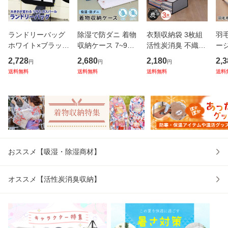
ランドリーバッグ
除湿で防ダニ 着物
衣類収納袋 3枚組
羽
ホワイト×ブラック
収納ケース 7~9枚
活性炭消臭 不織布
ー
リサとガスパール
収納 持ち手付き 通
収納ケース 洋服 衣
イズ
2,728
2,680
2,180
2,3
円
円
円
大容量 マチ幅が変
気性の良い不織布
装ケース 衣替え 保
性
送料無料
送料無料
送料無料
送料
わる 洗える 大きい
でホコリなどの汚
管 アストロ 171-0
薄型
羽毛布団 収納バッ
れをガード たとう
1
リム
グ 洗濯カゴ ランド
紙ごと 着物収納袋
収
リー
浴衣 和服
隙
おススメ【吸湿・除湿商材】
オススメ【活性炭消臭収納】