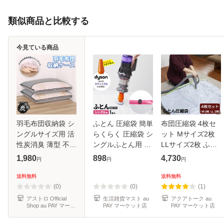
類似商品と比較する
今見ている商品
羽毛布団収納袋 シ
ふとん 圧縮袋 簡単
布団圧縮袋 4枚セ
ングルサイズ用 活
らくらく 圧縮袋 シ
ット Mサイズ2枚
性炭消臭 薄型 不織
ングルふとん用 1
LLサイズ2枚 ふと
布 収納ケース グレ
枚入 KR-001 ｜ 布
ん圧縮袋 バルブ式
1,980
898
4,730
円
円
円
ー スリム コンパク
団 圧縮 袋 布団収
品質保証の日本製
ト アストロ 171-
納 ダイソン 吸引
送料無料
送料無料
05
掃除機 スティック
(0)
(0)
(1)
対応 ア
アストロ Official
生活雑貨マスト au
アクアトーク au
Shop au PAY マーケ
PAY マーケット店
PAY マーケット店
ット店