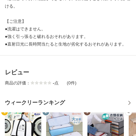
ける。
【ご注意】
●洗濯はできません。
●強く引っ張ると破れるおそれがあります。
●直射日光に長時間当たると生地が劣化するおそれがあります。
レビュー
商品の評価：
-
点
(0件)
ウィークリーランキング
1
2
3
4