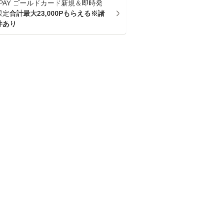
u PAY ゴールドカード新規＆即時発
限定
合計最大23,000Pもらえる※諸
件あり