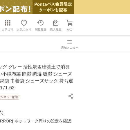
カテゴリ
お気に入り
閲覧履歴
購入履歴
かご
店舗メニュー
ッグ グレー 活性炭＆珪藻土で消臭
不織布製 除湿 調湿 吸湿 シューズ
収納袋 巾着袋 シューズサック 持ち運
71-62
サンキュー配送
込
)
K ERROR] ネットワーク周りの設定を確認