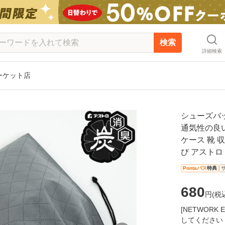
検索
詳細検索
Y マーケット店
シューズバ
通気性の良い
ケース 靴 
び アストロ 1
Pontaパス
特典
680
円(
税
[NETWOR
してください