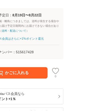
予定日：
8月19日〜8月22日
域・離島につきましては、送料が発生する場合や
お届け予定日期間内にお届けできない場合があり
（
送料・配送について
）
aパス会員はさらに+1%ポイント還元
ナンバー：
515617428
かごに入れる
0
ntaパス
会員なら
イント+
1
％