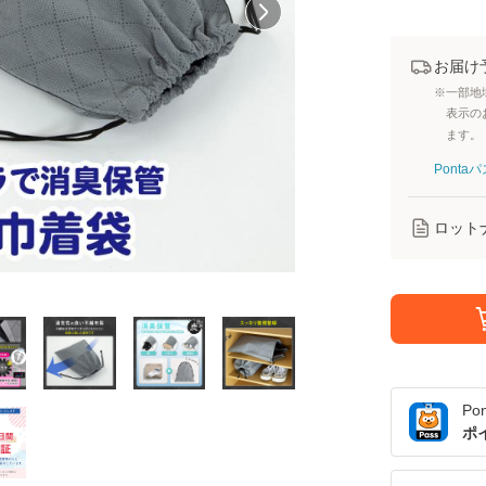
お届け
※一部地
表示の
ます。
Pont
ロット
Po
ポ