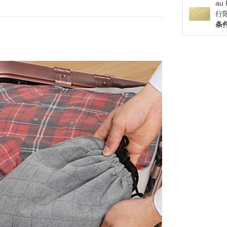
a
行
条