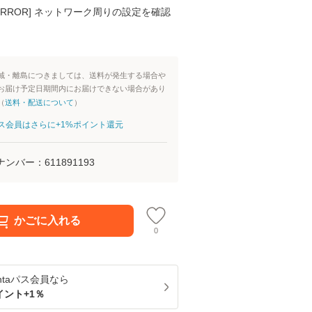
K ERROR] ネットワーク周りの設定を確認
域・離島につきましては、送料が発生する場合や
お届け予定日期間内にお届けできない場合があり
（
送料・配送について
）
aパス会員はさらに+1%ポイント還元
ナンバー：
611891193
かごに入れる
0
ntaパス
会員なら
イント+
1
％