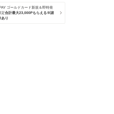
u PAY ゴールドカード新規＆即時発
限定
合計最大23,000Pもらえる※諸
件あり