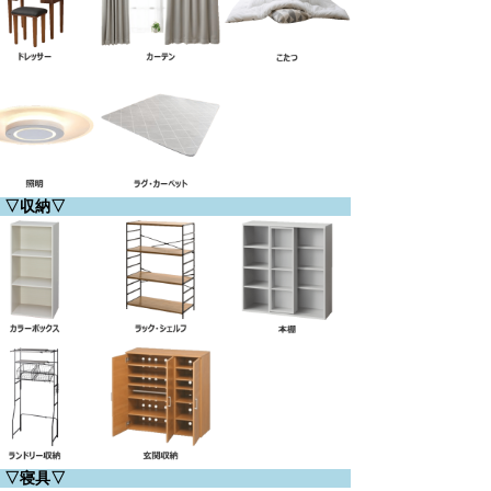
▽収納▽
▽寝具▽