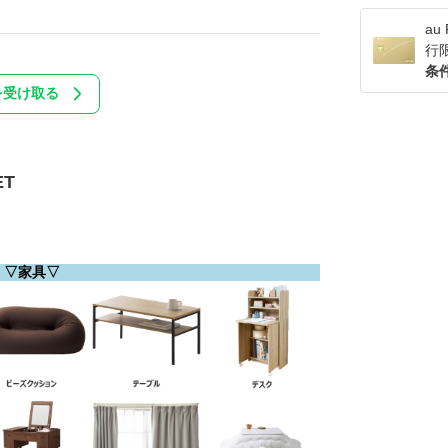
a
行
条
を受け取る
T
▽家具▽