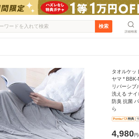
検索
詳細検索
タオルケット
ヤマ * BB
リバーシブル
洗える ナイ
防臭 抗菌 
ら
Pontaパス
特典
4,980
円