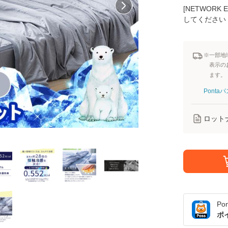
[NETWOR
してください
※一部地
表示の
ます。
Pont
ロット
Po
ポ