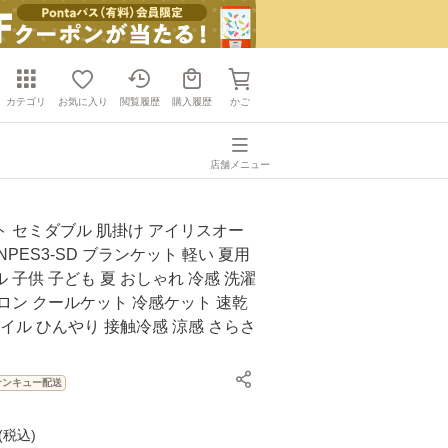
カテゴリ
お気に入り
閲覧履歴
購入履歴
かご
店舗メニュー
 セミダブル 肌掛け アイリスオー
K-NPES3-SD ブランケット 軽い 夏用
 子供 子ども 夏 おしゃれ 冷感 洗濯
ロン クールケット 冷感ケット 速乾
パイル ひんやり 接触冷感 涼感 さらさ
サンキュー配送
(
税込
)