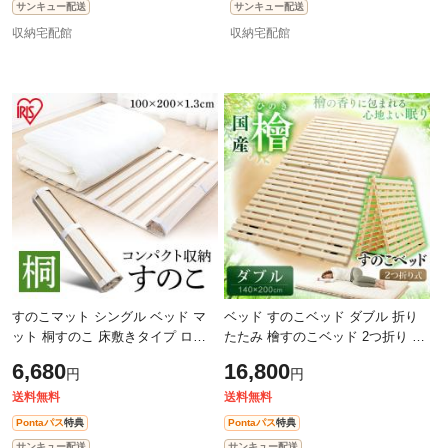
サンキュー配送
サンキュー配送
収納宅配館
収納宅配館
すのこマット シングル ベッド マ
ベッド すのこベッド ダブル 折り
ット 桐すのこ 床敷きタイプ ロー
たたみ 檜すのこベッド 2つ折り ダ
ル式 ダニ カビ 結露 湿気 通気性 抗
ブルサイズ 敷板 板 すのこベッド
6,680
16,800
円
円
菌効果 耐久性 すのこ コンパクト
ひのき すのこ 布団干し 室内干し
送料無料
送料無料
Pontaパス
特典
Pontaパス
特典
サンキュー配送
サンキュー配送