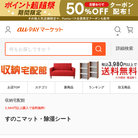
リセット
カテゴリ
カテゴリ
すべて
すべて
価格
価格
すべて
すべて
詳細検索
支払い方法
支払い方法
すべて
すべて
その他の条件
その他の条件
送料無料
送料無料
タイムセール
タイムセール
お店TOP
カテゴリ
新商品
ランキング
目玉商品
Pontaパス特典対象すべて
Pontaパス特典対象すべて
ポイントUPセレクトのみ
ポイントUPセレクトのみ
収納宅配館
3,980円以上購入で送料無料!
サンキュー配送対象
サンキュー配送対象
レビューキャンペーン
レビューキャンペーン
すのこマット・除湿シート
キーワード
キーワード