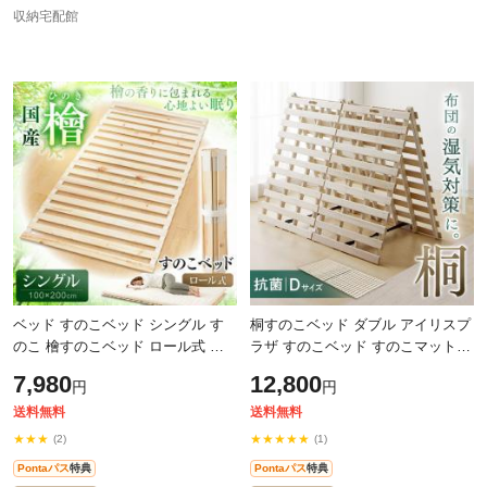
収納宅配館
ベッド すのこベッド シングル す
桐すのこベッド ダブル アイリスプ
のこ 檜すのこベッド ロール式 シ
ラザ すのこベッド すのこマット
ングルサイズ 一人暮らし 湿気対策
湿気対策 カビ対策 布団干
7,980
12,800
円
円
スノコベッド ひのき すのこマット
送料無料
送料無料
★★★
★★★★★
(2)
(1)
Pontaパス
特典
Pontaパス
特典