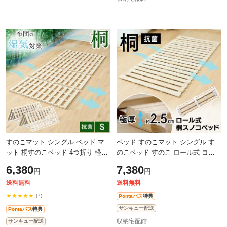
すのこマット シングル ベッド マ
ベッド すのこマット シングル す
ット 桐すのこベッド 4つ折り 軽量
のこベッド すのこ ロール式 コン
折りたたみ 除湿 木製 桐 防ダニ 防
パクト 桐 ロール式桐すのこベッド
6,380
7,380
円
円
カビ 結露 湿気 対策 調湿 抗菌
すのこ ロール式 桐 折り畳み 通気
送料無料
送料無料
★★★★★
(7)
Pontaパス
特典
サンキュー配送
Pontaパス
特典
収納宅配館
サンキュー配送