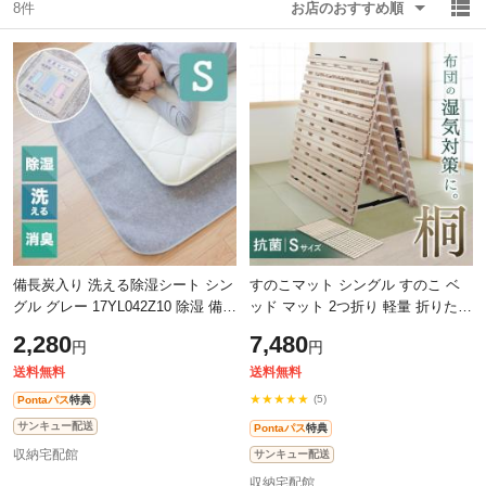
8件
お店のおすすめ順
除外ワード
除外ワード
備長炭入り 洗える除湿シート シン
すのこマット シングル すのこ ベ
グル グレー 17YL042Z10 除湿 備長
ッド マット 2つ折り 軽量 折りたた
炭 消臭 吸湿 センサー付 洗える ベ
み 除湿 木製 桐 抗菌 防ダニ 防カビ
2,280
7,480
円
円
ッド 布団 クローゼット カーペッ
結露 湿気 対策 調湿 抗菌 コン
送料無料
送料無料
★★★★★
(5)
Pontaパス
特典
サンキュー配送
Pontaパス
特典
収納宅配館
サンキュー配送
収納宅配館