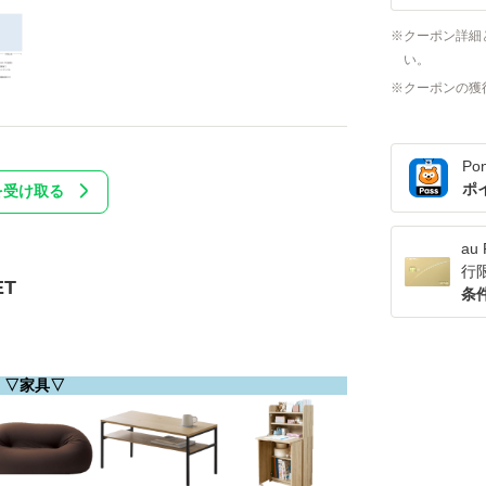
クーポン詳細
い。
クーポンの獲
Po
ポ
を受け取る
a
行
T
条
▽家具▽