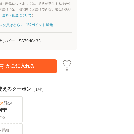
域・離島につきましては、送料が発生する場合や
お届け予定日期間内にお届けできない場合があり
（
送料・配送について
）
aパス会員はさらに+1%ポイント還元
ナンバー：
567940435
かごに入れる
0
使えるクーポン
（
1
枚）
パス
限定
FF
する
ン詳細