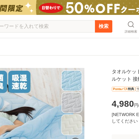
検索
詳細検索
タオルケット
ルケット 接
Pontaパス
特典
4,980
円
[NETWOR
してください