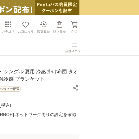
カテゴリ
お気に入り
閲覧履歴
購入履歴
かご
店舗メニュー
 シングル 夏用 冷感 掛け布団 タオ
触冷感 ブランケット
サンキュー配送
(
税込
)
K ERROR] ネットワーク周りの設定を確認