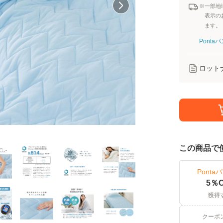
※一部地
表示の
ます。
Pont
ロット
この商品で
Ponta
5
％O
獲得
クーポ