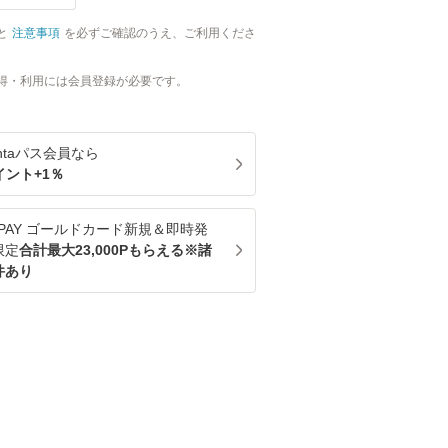
と
注意事項
を必ずご確認のうえ、ご利用くださ
得・利用には会員登録が必要です。
ntaパス
会員なら
イント+
1
％
u PAY ゴールドカード新規＆即時発
限定
合計最大23,000Pもらえる※諸
件あり