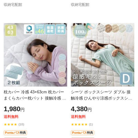
収納宅配館
収納宅配館
枕カバー 冷感 43×63cm 枕カバー
シーツ ボックスシーツ ダブル 接
まくらカバー枕パット 接触冷感 抗
触冷感 ひんやり涼感ボックスシー
菌防臭 2枚
ツ CGRBX-14200 布団カバー 接触
1,980
4,380
円
円
冷感 ベッドシーツ レーヨンパイル
涼感
送料無料
送料無料
★★★★
★★★★★
(10)
(1)
Pontaパス
特典
Pontaパス
特典