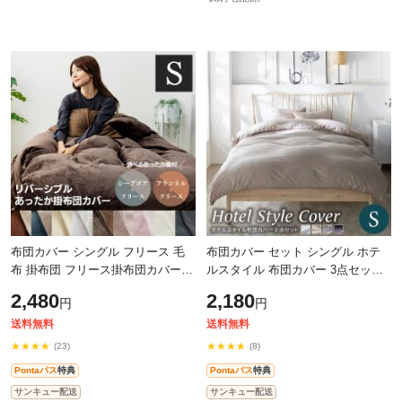
布団カバー シングル フリース 毛
布団カバー セット シングル ホテ
布 掛布団 フリース掛布団カバー
ルスタイル 布団カバー 3点セット
シングル CGFCV-15210 シープボ
S（敷ふとんにも使える） 全4色 布
2,480
2,180
円
円
アリバーシブル掛け布団カバー
団カバー シーツ 3点セット ボック
CGSBCV-1
送料無料
送料無料
★★★★
★★★★
(23)
(8)
Pontaパス
特典
Pontaパス
特典
サンキュー配送
サンキュー配送