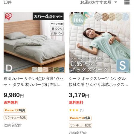
13件
お店のおすすめ順
除外ワード
除外ワード
布団カバー サテン4点D 寝具4点セ
シーツ ボックスシーツ シングル
ット ダブル 枕カバー 掛け布団カ
接触冷感 ひんやり涼感ボックスシ
バー ボックスシーツ カバー 布団
ーツ CGRBX-10200 布団カバー 接
9,980
3,179
円
円
寝具 セット ベッド 送料無料 アイ
触冷感 ベッドシーツ レーヨンパイ
リ
ル涼
送料無料
送料無料
★★★
(5)
Pontaパス
特典
サンキュー配送
Pontaパス
特典
収納宅配館
サンキュー配送
収納宅配館