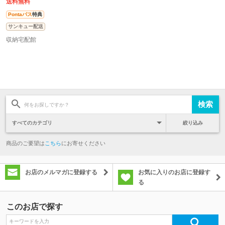
ダ
送料無料
Pontaパス
特典
サンキュー配送
収納宅配館
絞り込み
商品のご要望は
こちら
にお寄せください
お店のメルマガに登録する
お気に入りのお店に登録す
る
このお店で探す