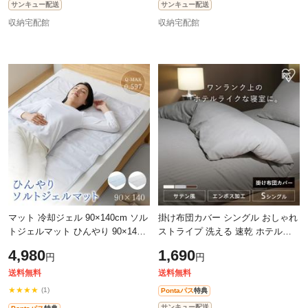
サンキュー配送
サンキュー配送
収納宅配館
収納宅配館
マット 冷却ジェル 90×140cm ソル
掛け布団カバー シングル おしゃれ
トジェルマット ひんやり 90×140
ストライプ 洗える 速乾 ホテル仕
塩ジェル クール 冷たい 熱帯夜 夏
様 高級感 ホテルライク サテン調
4,980
1,690
円
円
ソファ ベッド
布団カバー 掛ふとん 丸洗い アイ
送料無料
送料無料
★★★★
(1)
Pontaパス
特典
サンキュー配送