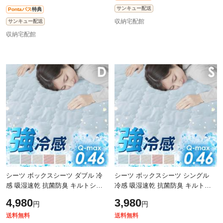
サンキュー配送
Pontaパス
特典
収納宅配館
サンキュー配送
収納宅配館
シーツ ボックスシーツ ダブル 冷
シーツ ボックスシーツ シングル
感 吸湿速乾 抗菌防臭 キルトシー
冷感 吸湿速乾 抗菌防臭 キルトシ
ツ 寝具
ーツ 寝具
4,980
3,980
円
円
送料無料
送料無料