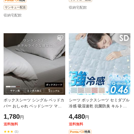
Pontaパス
特典
収納宅配館
サンキュー配送
収納宅配館
ボックスシーツ シングル ベッドカ
シーツ ボックスシーツ セミダブル
バー おしゃれ ベッドシーツ マッ
冷感 吸湿速乾 抗菌防臭 キルトシ
トレスカバー ホテル仕様 高級感
ーツ 寝具
1,780
4,480
円
円
ホテルライク シーツ ベット アイ
リ
送料無料
送料無料
★★★
(1)
Pontaパス
特典