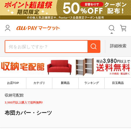
リセット
カテゴリ
カテゴリ
すべて
すべて
価格
価格
すべて
すべて
詳細検索
支払い方法
支払い方法
すべて
すべて
その他の条件
その他の条件
送料無料
送料無料
タイムセール
タイムセール
お店TOP
カテゴリ
新商品
ランキング
目玉商品
Pontaパス特典対象すべて
Pontaパス特典対象すべて
ポイントUPセレクトのみ
ポイントUPセレクトのみ
収納宅配館
3,980円以上購入で送料無料!
サンキュー配送対象
サンキュー配送対象
レビューキャンペーン
レビューキャンペーン
布団カバー・シーツ
キーワード
キーワード