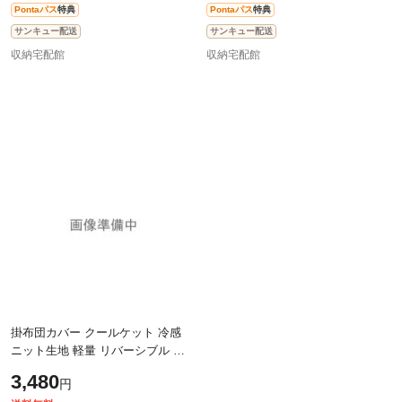
Pontaパス
特典
Pontaパス
特典
サンキュー配送
サンキュー配送
収納宅配館
収納宅配館
掛布団カバー クールケット 冷感
ニット生地 軽量 リバーシブル 洗
える セミダブル 冷感ケットにもな
3,480
円
る掛布団カバー_リバーシブル/セミ