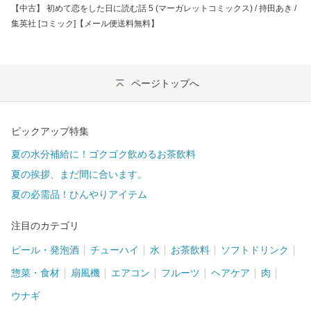
【中古】 初めて恋をした日に読む話 5 (マーガレットコミックス) / 持田あき /
集英社 [コミック]【メール便送料無料】
ページトップへ
ピックアップ特集
夏の水分補給に！ゴクゴク飲めるお茶飲料
夏の挨拶、まだ間に合います。
夏の必需品！ひんやりアイテム
注目のカテゴリ
ビール・発泡酒
チューハイ
水
お茶飲料
ソフトドリンク
惣菜・食材
扇風機
エアコン
フルーツ
ヘアケア
肉
ウナギ