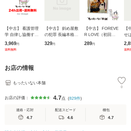
【中古】 看護管理
【中古】 斜め屋敷
【中古】 FOREVE
【
学 自律し協働する
の犯罪 長編本格推
R LOVE（初回生
せば
専門職の看護マネ
理小説 (光文社文
産限定盤） / 清水
VD
3,969
329
289
2,8
円
円
円
ジメントスキル 改
庫) / 島田荘司 / 光
翔太×加藤ミリヤ /
タ
送料無料
送料
訂第3版 (看護学テ
文社 [文庫]【メー
[CD]【メール便送
ター
キストNiCE) / 手島
ル便送料無料】
料無料】
VD
恵 藤本幸三 / 南江
料
お店の情報
堂 [単行
もったいない本舗
0
4.7
お店の評価：
点
(
829
件
)
連絡・応対
配送スピード
梱包
4.7
4.6
4.7