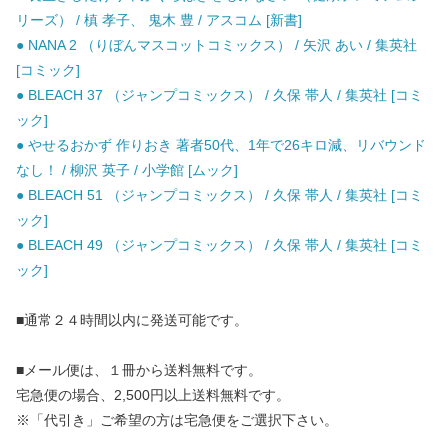
リーズ） / 槙 孝子、 鬼木 豊 / アスコム [新書]
● NANA 2 （りぼんマスコットコミックス） / 矢沢 あい / 集英社
[コミック]
● BLEACH 37 （ジャンプコミックス） / 久保 帯人 / 集英社 [コミ
ック]
● やせるおかず 作りおき 著者50代、1年で26キロ減、リバウンド
なし！ / 柳沢 英子 / 小学館 [ムック]
● BLEACH 51 （ジャンプコミックス） / 久保 帯人 / 集英社 [コミ
ック]
● BLEACH 49 （ジャンプコミックス） / 久保 帯人 / 集英社 [コミ
ック]
■通常２４時間以内に発送可能です。
■メール便は、１冊から送料無料です。
宅急便の場合、2,500円以上送料無料です。
※「代引き」ご希望の方は宅急便をご選択下さい。