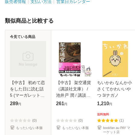
販売者情報
支払い方法
営業日カレンダー
類似商品と比較する
今見ている商品
【中古】 初めて恋
【中古】 架空通貨
ちいかわ なんか小
をした日に読む話
（講談社文庫） /
さくてかわいいや
5 (マーガレットコ
池井戸 潤 / 講談社
つ 3/ナガノ
ミックス) / 持田あ
[文庫]【メール便送
289
261
1,210
円
円
円
き / 集英社 [コミッ
料無料】
ク]【メール便送料
送料無料
無料】
(0)
(0)
(1)
もったいない本舗
もったいない本舗
bookfan au PAY マ
ーケット店