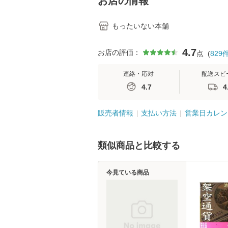
お店の情報
もったいない本舗
4.7
お店の評価：
点
(
829
連絡・応対
配送スピ
4.7
4
販売者情報
支払い方法
営業日カレン
類似商品と比較する
今見ている商品