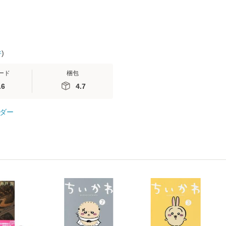
件
)
ード
梱包
.6
4.7
ダー