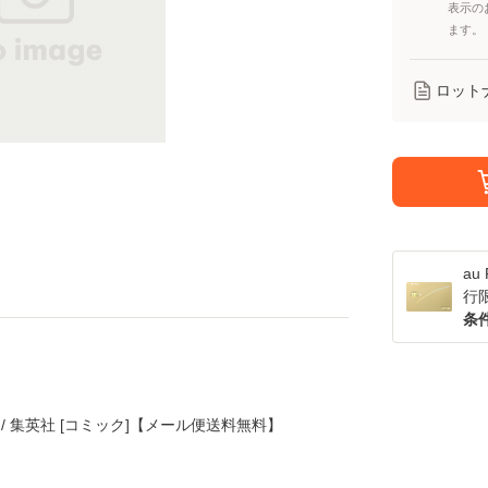
表示の
ます。
ロット
a
行
条
帯人 / 集英社 [コミック]【メール便送料無料】