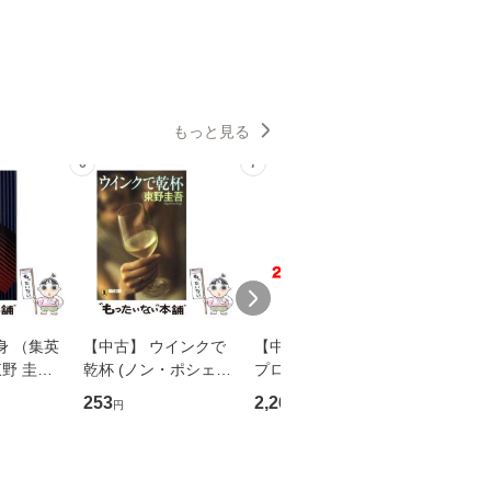
もっと見る
6
7
8
身 （集英
【中古】 ウインクで
【中古】 野ブタ。を
【中古】 
野 圭吾 /
乾杯 (ノン・ポシェッ
プロデュース [DVD-B
島みゆき / [CD]【
庫]【メール
ト) / 東野圭吾 / 祥伝
OX] / バップ [DVD]
ル便送料
253
2,266
2,150
円
円
円
】
社 [文庫]【メール便送
【メール便送料無料】
料無料】