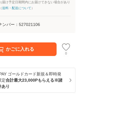
お届け予定日期間内にお届けできない場合があり
（
送料・配送について
）
ナンバー：
527021106
かごに入れる
0
u PAY ゴールドカード新規＆即時発
限定
合計最大23,000Pもらえる※諸
件あり