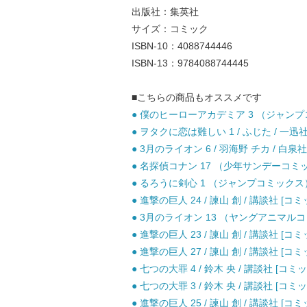
出版社：集英社
サイズ：コミック
ISBN-10：4088744446
ISBN-13：9784088744445
■こちらの商品もオススメです
● 僕のヒーローアカデミア 3 （ジャンプコミ
● ヲタクに恋は難しい 1 / ふじた / 一迅社
● 3月のライオン 6 / 羽海野 チカ / 白泉社
● 名探偵コナン 17 （少年サンデーコミック
● るろうに剣心 1 （ジャンプコミックス） 
● 進撃の巨人 24 / 諫山 創 / 講談社 [コミ
● 3月のライオン 13 （ヤングアニマルコミ
● 進撃の巨人 23 / 諫山 創 / 講談社 [コミ
● 進撃の巨人 27 / 諫山 創 / 講談社 [コミ
● 七つの大罪 4 / 鈴木 央 / 講談社 [コミッ
● 七つの大罪 3 / 鈴木 央 / 講談社 [コミッ
● 進撃の巨人 25 / 諫山 創 / 講談社 [コミ