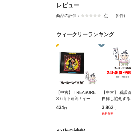
レビュー
商品の評価：
-
点
(0件)
ウィークリーランキング
1
2
【中古】 TREASURE
【中古】 看護
S / 山下達郎 / イース
自律し協働する
トウエスト・ジャパン
の看護マネジメ
434
3,862
円
円
[CD]【メール便送料無
キル 改訂第3版 
送料無料
料】
学テキストNiCE)
島恵 藤本幸三 /
堂 [単行