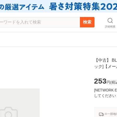
検索
詳細検索
【中古】 BLE
ック]【メ
253
円(
税
[NETWOR
してください
※一部地