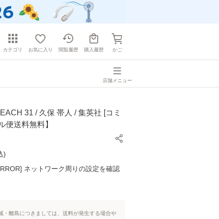
カテゴリ
お気に入り
閲覧履歴
購入履歴
かご
店舗メニュー
ACH 31 / 久保 帯人 / 集英社 [コミ
ール便送料無料】
込
)
K ERROR] ネットワーク周りの設定を確認
域・離島につきましては、送料が発生する場合や