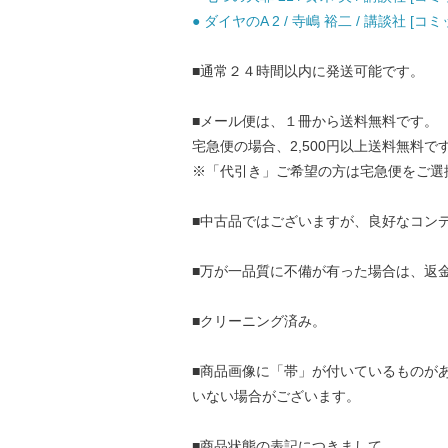
● ダイヤのA 2 / 寺嶋 裕二 / 講談社 [コミ
■通常２４時間以内に発送可能です。
■メール便は、１冊から送料無料です。
宅急便の場合、2,500円以上送料無料で
※「代引き」ご希望の方は宅急便をご選
■中古品ではございますが、良好なコン
■万が一品質に不備が有った場合は、返
■クリーニング済み。
■商品画像に「帯」が付いているものが
いない場合がございます。
■商品状態の表記につきまして