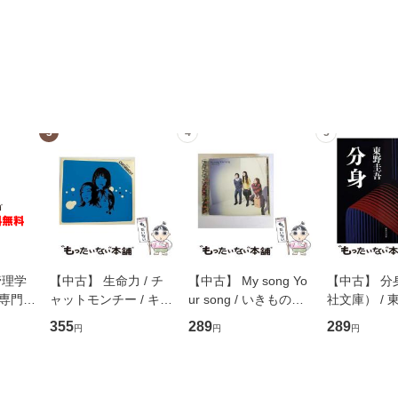
3
4
5
管理学
【中古】 生命力 / チ
【中古】 My song Yo
【中古】 分
専門職
ャットモンチー / キュ
ur song / いきものが
社文庫） / 東
ントス
ーンレコード [CD]
かり / [CD]【メール便
集英社 [文
355
289
289
円
円
円
(看護
【メール便送料無料】
送料無料】
便送料無料
 / 手
 南江