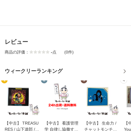
レビュー
商品の評価：
-
点
(0件)
ウィークリーランキング
1
2
3
4
【中古】 TREASU
【中古】 看護管理
【中古】 生命力 /
【中
RES / 山下達郎 /
学 自律し協働する
チャットモンチー /
You