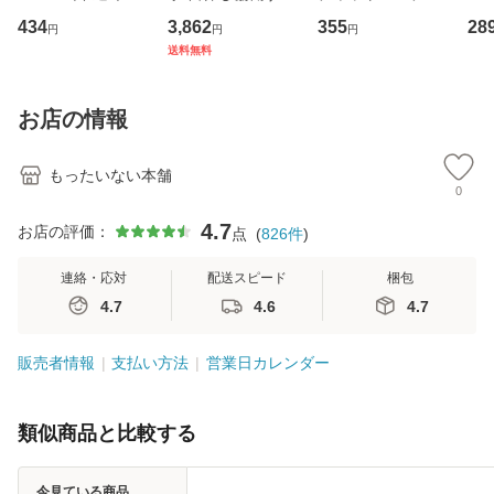
イーストウエス
専門職の看護マネ
キューンレコード
のがか
434
3,862
355
28
円
円
円
ト・ジャパン [CD]
ジメントスキル 改
[CD]【メール便送
【
送料無料
【メール便送料無
訂第3版 (看護学テ
料無料】
料
料】
キストNiCE) / 手島
恵 藤本幸三 / 南江
お店の情報
堂 [単行
もったいない本舗
0
4.7
お店の評価：
点
(
826
件
)
連絡・応対
配送スピード
梱包
4.7
4.6
4.7
販売者情報
支払い方法
営業日カレンダー
類似商品と比較する
今見ている商品