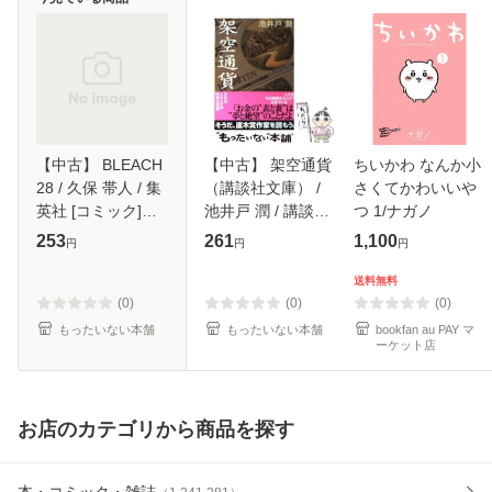
【中古】 BLEACH
【中古】 架空通貨
ちいかわ なんか小
28 / 久保 帯人 / 集
（講談社文庫） /
さくてかわいいや
英社 [コミック]
池井戸 潤 / 講談社
つ 1/ナガノ
【メール便送料無
[文庫]【メール便送
253
261
1,100
円
円
円
料】
料無料】
送料無料
(0)
(0)
(0)
もったいない本舗
もったいない本舗
bookfan au PAY マ
ーケット店
お店のカテゴリから商品を探す
本・コミック・雑誌