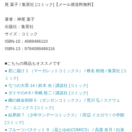
尾 葉子 / 集英社 [コミック]【メール便送料無料】
著者：神尾 葉子
出版社：集英社
サイズ：コミック
ISBN-10：4088486110
ISBN-13：9784088486116
■こちらの商品もオススメです
● 君に届け 1 （マーガレットコミックス） / 椎名 軽穂 / 集英社 [コ
ミック]
● 七つの大罪 14 / 鈴木 央 / 講談社 [コミック]
● ダイヤのA 9 / 寺嶋 裕二 / 講談社 [コミック]
● 鋼の錬金術師 6 （ガンガンコミックス） / 荒川 弘 / スクウェ
ア・エニックス [コミック]
● 結界師 7 （少年サンデーコミックス） / 田辺 イエロウ / 小学館
[コミック]
● フルーツバスケット 9 （花とゆめCOMICS） / 高屋 奈月 / 白泉