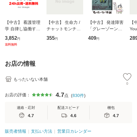
【中古】 看護管理
【中古】 生命力 /
【中古】 発達障害
【中
学 自律し協働する
チャットモンチー /
「グレーゾーン」
You
専門職の看護マネ
キューンレコード
その正しい理解と
のがか
3,852
355
409
28
円
円
円
ジメントスキル 改
[CD]【メール便送
克服法 (SB新書 57
【
送料無料
訂第3版 (看護学テ
料無料】
2) / 岡田尊司 / Ｓ
料
キストNiCE) / 手島
Ｂクリエイティブ
恵 藤本幸三 / 南江
[新書]【メール便送
お店の情報
堂 [単行
料無料】
もったいない本舗
0
4.7
お店の評価：
点
(
830
件
)
連絡・応対
配送スピード
梱包
4.7
4.6
4.7
販売者情報
支払い方法
営業日カレンダー