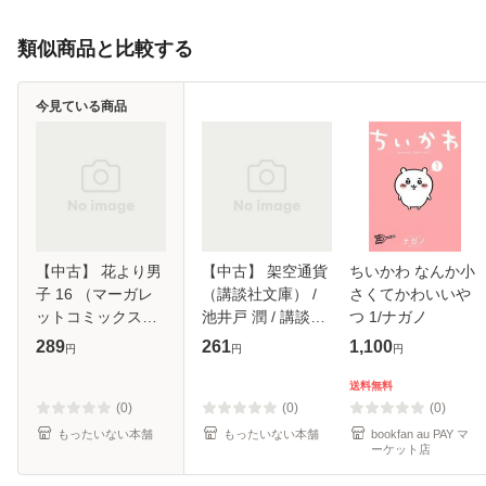
類似商品と比較する
今見ている商品
【中古】 花より男
【中古】 架空通貨
ちいかわ なんか小
子 16 （マーガレ
（講談社文庫） /
さくてかわいいや
ットコミックス） /
池井戸 潤 / 講談社
つ 1/ナガノ
神尾 葉子 / 集英社
[文庫]【メール便送
289
261
1,100
円
円
円
[コミック]【メール
料無料】
便送料無料】
送料無料
(0)
(0)
(0)
もったいない本舗
もったいない本舗
bookfan au PAY マ
ーケット店