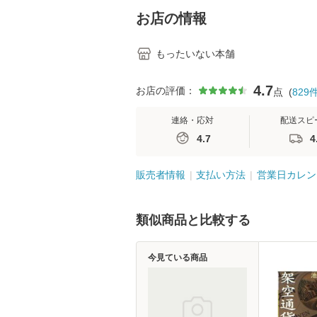
堂 [単行
お店の情報
もったいない本舗
4.7
お店の評価：
点
(
829
連絡・応対
配送スピ
4.7
4
販売者情報
支払い方法
営業日カレン
類似商品と比較する
今見ている商品