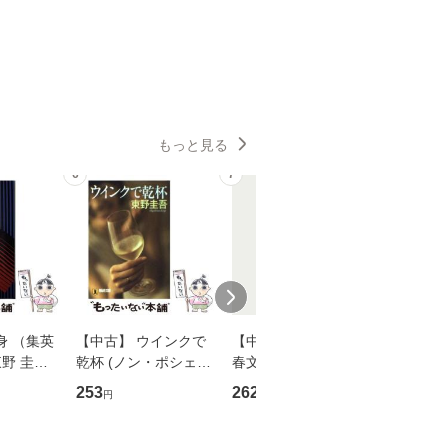
もっと見る
6
7
8
身 （集英
【中古】 ウインクで
【中古】 予知夢 （文
【中古】
野 圭吾 /
乾杯 (ノン・ポシェッ
春文庫） / 東野 圭吾 /
プロデュー
庫]【メール
ト) / 東野圭吾 / 祥伝
文藝春秋 [文庫]【メー
OX] / バ
253
262
2,266
円
円
円
】
社 [文庫]【メール便送
ル便送料無料】
【メール
料無料】