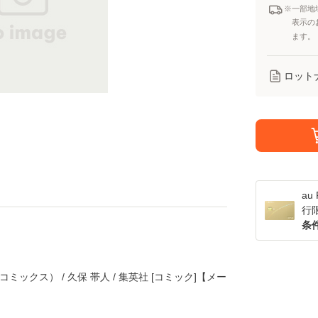
※一部地
表示の
ます。
ロット
a
行
条
コミックス） / 久保 帯人 / 集英社 [コミック]【メー