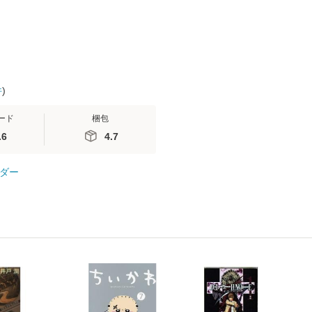
件
)
ード
梱包
.6
4.7
ダー