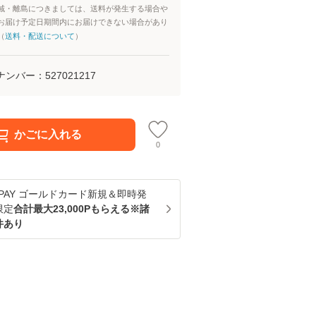
域・離島につきましては、送料が発生する場合や
お届け予定日期間内にお届けできない場合があり
（
送料・配送について
）
ナンバー：
527021217
かごに入れる
0
u PAY ゴールドカード新規＆即時発
限定
合計最大23,000Pもらえる※諸
件あり