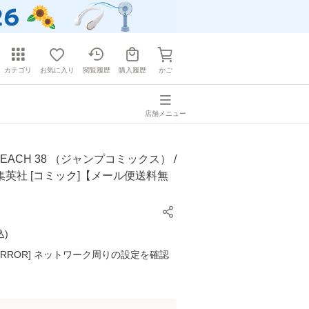
カテゴリ
お気に入り
閲覧履歴
購入履歴
かご
店舗メニュー
EACH 38 （ジャンプコミックス） /
/ 集英社 [コミック]【メール便送料無
込
)
K ERROR] ネットワーク周りの設定を確認