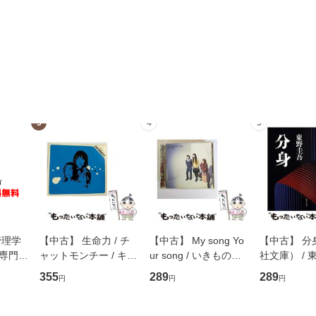
3
4
5
管理学
【中古】 生命力 / チ
【中古】 My song Yo
【中古】 分
専門職
ャットモンチー / キュ
ur song / いきものが
社文庫） / 東
ントス
ーンレコード [CD]
かり / [CD]【メール便
集英社 [文
355
289
289
円
円
円
(看護
【メール便送料無料】
送料無料】
便送料無料
 / 手
 南江