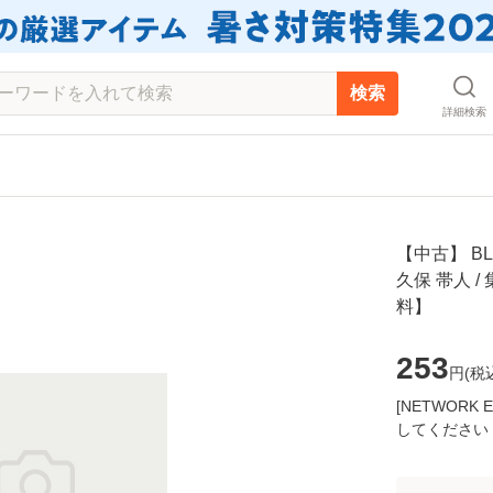
検索
詳細検索
【中古】 BL
久保 帯人 
料】
253
円(
税
[NETWOR
してください