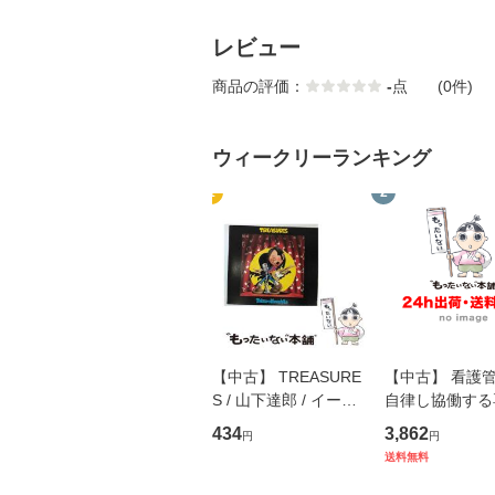
レビュー
商品の評価：
-
点
(0件)
ウィークリーランキング
1
2
【中古】 TREASURE
【中古】 看護
S / 山下達郎 / イース
自律し協働する
トウエスト・ジャパン
の看護マネジメ
434
3,862
円
円
[CD]【メール便送料無
キル 改訂第3版 
送料無料
料】
学テキストNiCE)
島恵 藤本幸三 /