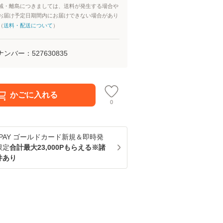
域・離島につきましては、送料が発生する場合や
お届け予定日期間内にお届けできない場合があり
（
送料・配送について
）
ナンバー：
527630835
かごに入れる
0
u PAY ゴールドカード新規＆即時発
限定
合計最大23,000Pもらえる※諸
件あり