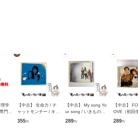
3
4
5
管理学
【中古】 生命力 / チ
【中古】 My song Yo
【中古】 FOR
専門職
ャットモンチー / キュ
ur song / いきものが
OVE（初回
ントス
ーンレコード [CD]
かり / [CD]【メール便
盤） / 清水
355
289
289
円
円
円
(看護
【メール便送料無料】
送料無料】
ミリヤ / [CD]【メール
 / 手
便送料無料
 南江