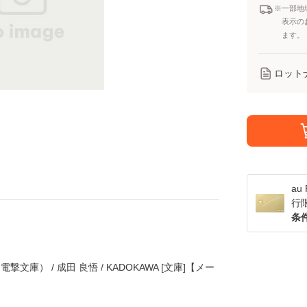
※一部地
表示の
ます。
ロット
a
行
条
文庫） / 成田 良悟 / KADOKAWA [文庫]【メー