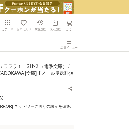
カテゴリ
お気に入り
閲覧履歴
購入履歴
かご
店舗メニュー
ュラララ！！SH×2 （電撃文庫） /
 KADOKAWA [文庫]【メール便送料無
込
)
K ERROR] ネットワーク周りの設定を確認