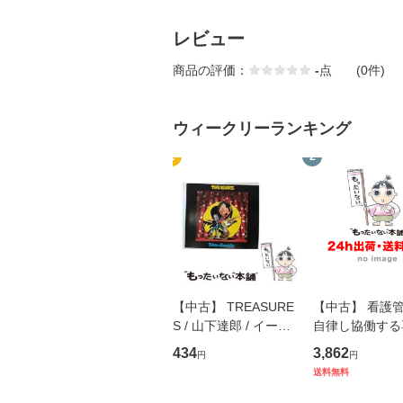
レビュー
商品の評価：
-
点
(0件)
ウィークリーランキング
1
2
【中古】 TREASURE
【中古】 看護
S / 山下達郎 / イース
自律し協働する
トウエスト・ジャパン
の看護マネジメ
434
3,862
円
円
[CD]【メール便送料無
キル 改訂第3版 
送料無料
料】
学テキストNiCE)
島恵 藤本幸三 /