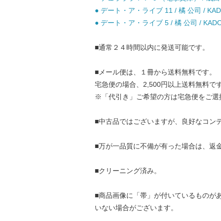
● デート・ア・ライブ 11 / 橘 公司 / KAD
● デート・ア・ライブ 5 / 橘 公司 / KADO
■通常２４時間以内に発送可能です。
■メール便は、１冊から送料無料です。
宅急便の場合、2,500円以上送料無料で
※「代引き」ご希望の方は宅急便をご選
■中古品ではございますが、良好なコン
■万が一品質に不備が有った場合は、返
■クリーニング済み。
■商品画像に「帯」が付いているものが
いない場合がございます。