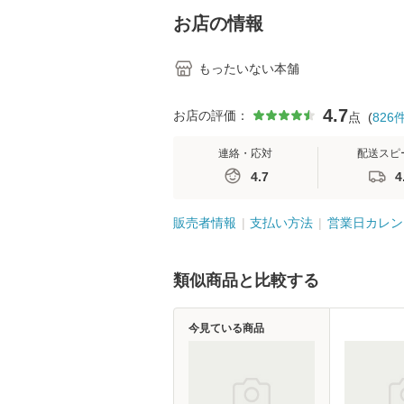
堂 [単行
お店の情報
もったいない本舗
4.7
お店の評価：
点
(
826
連絡・応対
配送スピ
4.7
4
販売者情報
支払い方法
営業日カレン
類似商品と比較する
今見ている商品