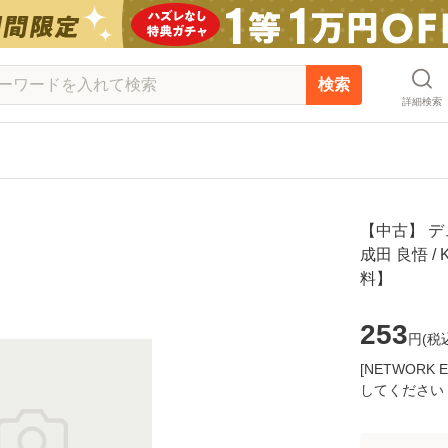
検索
詳細検索
【中古】 デ
成田 良悟 /
料】
253
円(
税
[NETWOR
してください