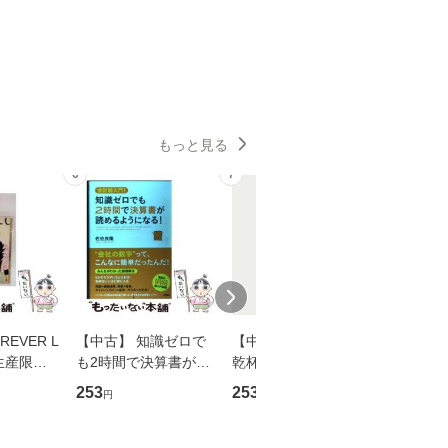
もっと見る
6
7
8
EVER L
【中古】 知識ゼロで
【中古】 ウインクで
【中古】
生産限定
も2時間で決算書が読
乾杯 (ノン・ポシェッ
春文庫） /
翔太×加藤
めるようになる！ 会
ト) / 東野圭吾 / 祥伝
文藝春秋 
253
253
262
円
円
円
計超入門！ / 佐伯 良
社 [文庫]【メール便送
ル便送料
】
隆 / 高橋書店 [単行本
料無料】
（ソフトカバー）]