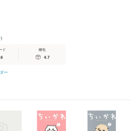
件
)
ード
梱包
.6
4.7
ダー