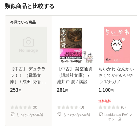
類似商品と比較する
今見ている商品
【中古】 デュララ
【中古】 架空通貨
ちいかわ なんか小
ラ！！ （電撃文
（講談社文庫） /
さくてかわいいや
庫） / 成田 良悟 /
池井戸 潤 / 講談社
つ 1/ナガノ
アスキー メディア
[文庫]【メール便送
253
261
1,100
円
円
円
ワークス [文庫]
料無料】
【メール便送料無
送料無料
料】
(0)
(0)
(0)
もったいない本舗
もったいない本舗
bookfan au PAY マ
ーケット店