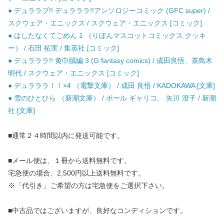
● デュララブ!! デュラララ!!アンソロジーコミック (GFC super) /
スクウェア・エニックス / スクウェア・エニックス [コミック]
● はしたなくてごめん 1 （りぼんマスコットコミックス クッキ
ー） / 石田 拓実 / 集英社 [コミック]
● デュラララ!! 黄巾賊編 3 (G fantasy comics) / 成田良悟、茶鳥木
明代 / スクウェア・エニックス [コミック]
● デュラララ！！×4 （電撃文庫） / 成田 良悟 / KADOKAWA [文庫]
● 雪のひとひら （新潮文庫） / ポール ギャリコ、 矢川 澄子 / 新潮
社 [文庫]
■通常２４時間以内に発送可能です。
■メール便は、１冊から送料無料です。
宅急便の場合、2,500円以上送料無料です。
※「代引き」ご希望の方は宅急便をご選択下さい。
■中古品ではございますが、良好なコンディションです。