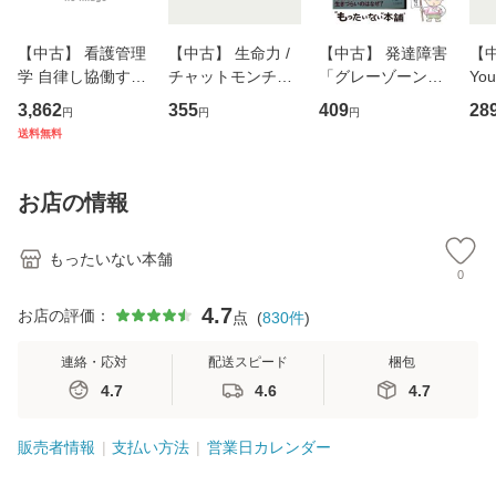
【中古】 看護管理
【中古】 生命力 /
【中古】 発達障害
【中
学 自律し協働する
チャットモンチー /
「グレーゾーン」
You
専門職の看護マネ
キューンレコード
その正しい理解と
のがか
3,862
355
409
28
円
円
円
ジメントスキル 改
[CD]【メール便送
克服法 (SB新書 57
【
送料無料
訂第3版 (看護学テ
料無料】
2) / 岡田尊司 / Ｓ
料
キストNiCE) / 手島
Ｂクリエイティブ
恵 藤本幸三 / 南江
[新書]【メール便送
お店の情報
堂 [単行
料無料】
もったいない本舗
0
4.7
お店の評価：
点
(
830
件
)
連絡・応対
配送スピード
梱包
4.7
4.6
4.7
販売者情報
支払い方法
営業日カレンダー