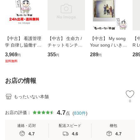
【中古】 看護管理
【中古】 生命力 /
【中古】 My song
【中
学 自律し協働する
チャットモンチー /
Your song / いきも
R 
専門職の看護マネ
キューンレコード
のがかり / [CD]
産限
3,969
355
289
28
円
円
円
ジメントスキル 改
[CD]【メール便送
【メール便送料無
翔太
送料無料
訂第3版 (看護学テ
料無料】
料】
[C
キストNiCE) / 手島
料
恵 藤本幸三 / 南江
お店の情報
堂 [単行
もったいない本舗
0
4.7
お店の評価：
点
(
830
件
)
連絡・応対
配送スピード
梱包
4.7
4.6
4.7