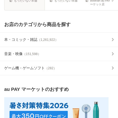
もったいない本舗
もったいない本舗
bookfan au PAY マ
ーケット店
お店のカテゴリから商品を探す
本・コミック・雑誌
（
1,261,922
）
音楽・映像
（
151,598
）
ゲーム機・ゲームソフト
（
282
）
au PAY マーケット
のおすすめ