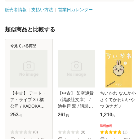
販売者情報
支払い方法
営業日カレンダー
類似商品と比較する
今見ている商品
【中古】 デート・
【中古】 架空通貨
ちいかわ なんか小
ア・ライブ 3 / 橘
（講談社文庫） /
さくてかわいいや
公司 / KADOKAWA
池井戸 潤 / 講談社
つ 3/ナガノ
[文庫]【メール便送
[文庫]【メール便送
253
261
1,210
円
円
円
料無料】
料無料】
送料無料
(0)
(0)
(1)