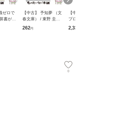
識ゼロで
【中古】 予知夢 （文
【中古】 野ブタ。を
【中古】 
決算書が読
春文庫） / 東野 圭吾 /
プロデュース [DVD-B
島みゆき / [CD]【
る！ 会
文藝春秋 [文庫]【メー
OX] / バップ [DVD]
ル便送料
262
2,335
2,150
円
円
円
 佐伯 良
ル便送料無料】
【メール便送料無料】
店 [単行本
ー）]
送
0