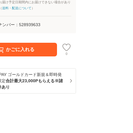
お届け予定日期間内にお届けできない場合があり
（
送料・配送について
）
ナンバー：
528939633
かごに入れる
0
u PAY ゴールドカード新規＆即時発
限定
合計最大23,000Pもらえる※諸
件あり