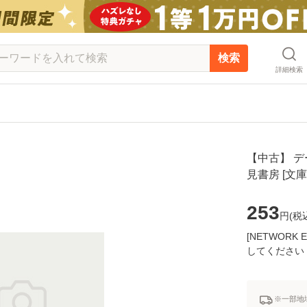
検索
詳細検索
【中古】 デー
見書房 [文
253
円(
税
[NETWOR
してください
※一部地