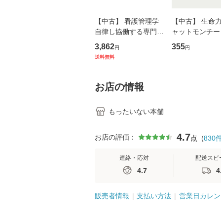
【中古】 看護管理学
【中古】 生命力 
自律し協働する専門職
ャットモンチー 
の看護マネジメントス
ーンレコード [C
3,862
355
円
円
キル 改訂第3版 (看護
【メール便送料
送料無料
学テキストNiCE) / 手
島恵 藤本幸三 / 南江
堂 [単行
お店の情報
もったいない本舗
4.7
お店の評価：
点
(
830
連絡・応対
配送スピ
4.7
4
販売者情報
支払い方法
営業日カレン