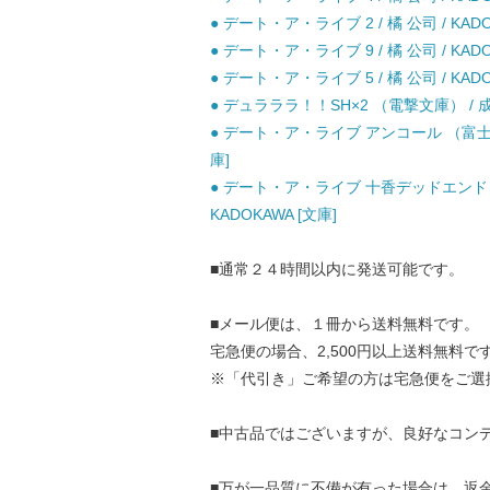
● デート・ア・ライブ 2 / 橘 公司 / KADO
● デート・ア・ライブ 9 / 橘 公司 / KADO
● デート・ア・ライブ 5 / 橘 公司 / KADO
● デュラララ！！SH×2 （電撃文庫） / 成田 
● デート・ア・ライブ アンコール （富士見
庫]
● デート・ア・ライブ 十香デッドエンド 
KADOKAWA [文庫]
■通常２４時間以内に発送可能です。
■メール便は、１冊から送料無料です。
宅急便の場合、2,500円以上送料無料で
※「代引き」ご希望の方は宅急便をご選
■中古品ではございますが、良好なコン
■万が一品質に不備が有った場合は、返