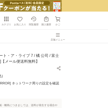
カテゴリ
お気に入り
閲覧履歴
購入履歴
かご
店舗メニュー
ト・ア・ライブ 7 / 橘 公司 / 富士
庫]【メール便送料無料】
込
)
K ERROR] ネットワーク周りの設定を確認
域・離島につきましては、送料が発生する場合や