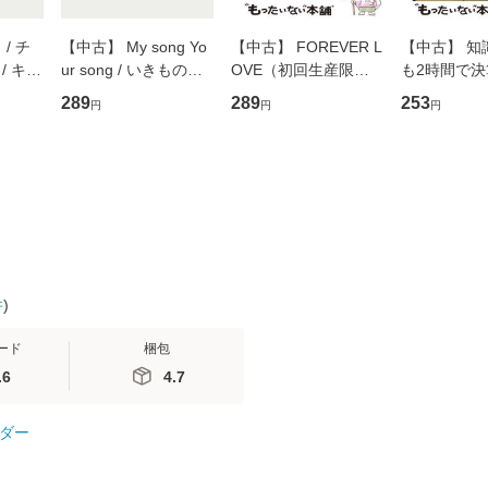
/ チ
【中古】 My song Yo
【中古】 FOREVER L
【中古】 知
/ キュ
ur song / いきものが
OVE（初回生産限定
も2時間で
D]
かり / [CD]【メール便
盤） / 清水翔太×加藤
めるようにな
289
289
253
円
円
円
無料】
送料無料】
ミリヤ / [CD]【メール
計超入門！ /
便送料無料】
隆 / 高橋書
（ソフトカバ
【メール便
件
)
ード
梱包
.6
4.7
ダー