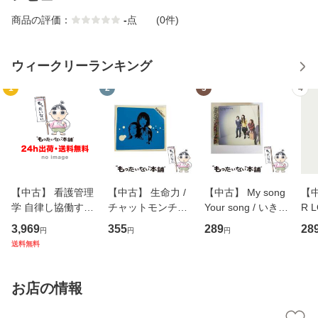
商品の評価：
-
点
(0件)
ウィークリーランキング
1
2
3
4
【中古】 看護管理
【中古】 生命力 /
【中古】 My song
【中
学 自律し協働する
チャットモンチー /
Your song / いきも
R 
専門職の看護マネ
キューンレコード
のがかり / [CD]
産限
3,969
355
289
28
円
円
円
ジメントスキル 改
[CD]【メール便送
【メール便送料無
翔太
送料無料
訂第3版 (看護学テ
料無料】
料】
[C
キストNiCE) / 手島
料
恵 藤本幸三 / 南江
お店の情報
堂 [単行