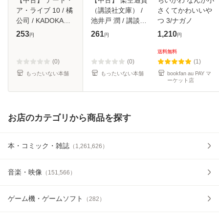
ア・ライブ 10 / 橘
（講談社文庫） /
さくてかわいいや
公司 / KADOKAWA
池井戸 潤 / 講談社
つ 3/ナガノ
[文庫]【メール便送
[文庫]【メール便送
253
261
1,210
円
円
円
料無料】
料無料】
送料無料
(0)
(0)
(1)
もったいない本舗
もったいない本舗
bookfan au PAY マ
ーケット店
お店のカテゴリから商品を探す
本・コミック・雑誌
（
1,261,626
）
音楽・映像
（
151,566
）
ゲーム機・ゲームソフト
（
282
）