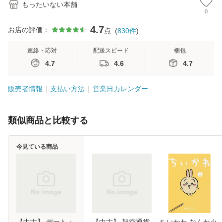
もったいない本舗
0
4.7
お店の評価：
点
(
830
件
)
連絡・応対
配送スピード
梱包
4.7
4.6
4.7
販売者情報
支払い方法
営業日カレンダー
類似商品と比較する
今見ている商品
【中古】 デート・
【中古】 架空通貨
ちいかわ なんか小