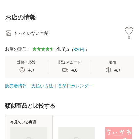
訂第3版 (看護学テ
料無料】
料】
[C
キストNiCE) / 手島
料
恵 藤本幸三 / 南江
お店の情報
堂 [単行
もったいない本舗
0
4.7
お店の評価：
点
(
830
件
)
連絡・応対
配送スピード
梱包
4.7
4.6
4.7
販売者情報
支払い方法
営業日カレンダー
類似商品と比較する
今見ている商品