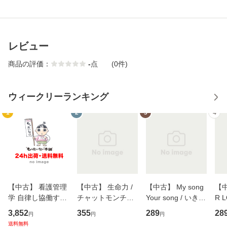
レビュー
商品の評価：
-
点
(0件)
ウィークリーランキング
1
2
3
4
【中古】 看護管理
【中古】 生命力 /
【中古】 My song
【中
学 自律し協働する
チャットモンチー /
Your song / いきも
R 
専門職の看護マネ
キューンレコード
のがかり / [CD]
産限
3,852
355
289
28
円
円
円
ジメントスキル 改
[CD]【メール便送
【メール便送料無
翔太
送料無料