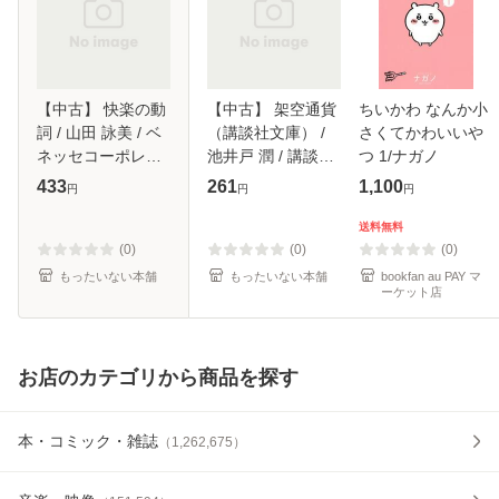
【中古】 快楽の動
【中古】 架空通貨
ちいかわ なんか小
詞 / 山田 詠美 / ベ
（講談社文庫） /
さくてかわいいや
ネッセコーポレー
池井戸 潤 / 講談社
つ 1/ナガノ
ション [単行本]
[文庫]【メール便送
433
261
1,100
円
円
円
【メール便送料無
料無料】
料】
送料無料
(0)
(0)
(0)
もったいない本舗
もったいない本舗
bookfan au PAY マ
ーケット店
お店のカテゴリから商品を探す
本・コミック・雑誌
（
1,262,675
）