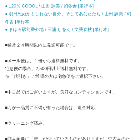
● 120％ COOOL / 山田 詠美 / 幻冬舎 [単行本]
● 明日死ぬかもしれない自分、そしてあなたたち / 山田 詠美 / 幻
冬舎 [単行本]
● まほろ駅前番外地 / 三浦 しをん / 文藝春秋 [単行本]
■通常２４時間以内に発送可能です。
■メール便は、１冊から送料無料です。
宅急便の場合、2,500円以上送料無料です。
※「代引き」ご希望の方は宅急便をご選択下さい。
■中古品ではございますが、良好なコンディションです。
■万が一品質に不備が有った場合は、返金対応。
■クリーニング済み。
■商品画像に「帯」が付いているものがありますが、中古品のた