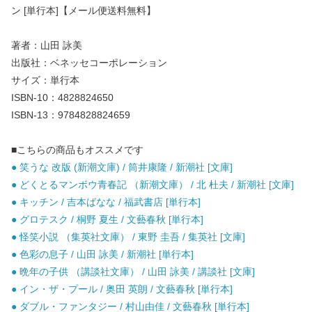
ン [単行本]【メール便送料無料】
著者：山田 詠美
出版社：ベネッセコーポレーション
サイズ：単行本
ISBN-10：4828824650
ISBN-13：9784828824659
■こちらの商品もオススメです
● 笑うな 改版 (新潮文庫) / 筒井康隆 / 新潮社 [文庫]
● どくとるマンボウ青春記 （新潮文庫） / 北 杜夫 / 新潮社 [文庫]
● キッチン / 吉本ばなな / 福武書店 [単行本]
● グロテスク / 桐野 夏生 / 文藝春秋 [単行本]
● 怪笑小説 （集英社文庫） / 東野 圭吾 / 集英社 [文庫]
● 色彩の息子 / 山田 詠美 / 新潮社 [単行本]
● 晩年の子供 （講談社文庫） / 山田 詠美 / 講談社 [文庫]
● イン・ザ・プール / 奥田 英朗 / 文藝春秋 [単行本]
● ダブル・ファンタジー / 村山由佳 / 文藝春秋 [単行本]