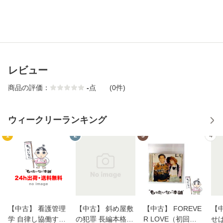
レビュー
商品の評価：
-
点
(0件)
ウィークリーランキング
1
2
3
4
【中古】 看護管理
【中古】 斜め屋敷
【中古】 FOREVE
【
学 自律し協働する
の犯罪 長編本格推
R LOVE（初回生
せば