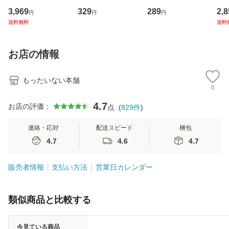
専門職の看護マネ
理小説 (光文社文
産限定盤） / 清水
VD
3,969
329
289
2,8
円
円
円
ジメントスキル 改
庫) / 島田荘司 / 光
翔太×加藤ミリヤ /
タ
送料無料
送料
訂第3版 (看護学テ
文社 [文庫]【メー
[CD]【メール便送
ター
キストNiCE) / 手島
ル便送料無料】
料無料】
VD
恵 藤本幸三 / 南江
料
お店の情報
堂 [単行
もったいない本舗
0
4.7
お店の評価：
点
(
829
件
)
連絡・応対
配送スピード
梱包
4.7
4.6
4.7
販売者情報
支払い方法
営業日カレンダー
類似商品と比較する
今見ている商品