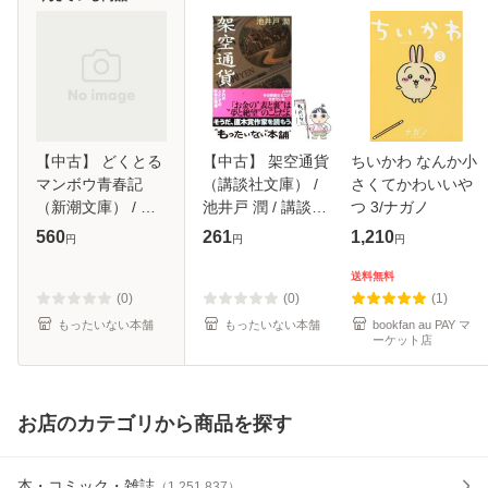
【中古】 どくとる
【中古】 架空通貨
ちいかわ なんか小
マンボウ青春記
（講談社文庫） /
さくてかわいいや
（新潮文庫） / 北
池井戸 潤 / 講談社
つ 3/ナガノ
杜夫 / 新潮社 [文
[文庫]【メール便送
560
261
1,210
円
円
円
庫]【メール便送料
料無料】
無料】
送料無料
(0)
(0)
(1)
もったいない本舗
もったいない本舗
bookfan au PAY マ
ーケット店
お店のカテゴリから商品を探す
本・コミック・雑誌
（
1,251,837
）