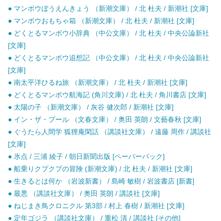
● マンボウぼうえんきょう （新潮文庫） / 北 杜夫 / 新潮社 [文庫]
● マンボウおもちゃ箱 （新潮文庫） / 北 杜夫 / 新潮社 [文庫]
● どくとるマンボウ小辞典 （中公文庫） / 北 杜夫 / 中央公論新社
[文庫]
● どくとるマンボウ追想記 （中公文庫） / 北 杜夫 / 中央公論新社
[文庫]
● 南太平洋ひるね旅 （新潮文庫） / 北 杜夫 / 新潮社 [文庫]
● どくとるマンボウ航海記 (角川文庫) / 北 杜夫 / 角川書店 [文庫]
● 太陽の子 （新潮文庫） / 灰谷 健次郎 / 新潮社 [文庫]
● イン・ザ・プール （文春文庫） / 奥田 英朗 / 文藝春秋 [文庫]
● ぐうたら人間学 狐狸庵閑話 （講談社文庫） / 遠藤 周作 / 講談社
[文庫]
● 氷点 / 三浦 綾子 / 朝日新聞出版 [ペーパーバック]
● 船乗りクプクプの冒険 (新潮文庫) / 北 杜夫 / 新潮社 [文庫]
● 生きるとは何か （岩波新書） / 島崎 敏樹 / 岩波書店 [新書]
● 最悪 （講談社文庫） / 奥田 英朗 / 講談社 [文庫]
● ねじまき鳥クロニクル 第3部 / 村上 春樹 / 新潮社 [文庫]
● 定年ゴジラ （講談社文庫） / 重松 清 / 講談社 [その他]