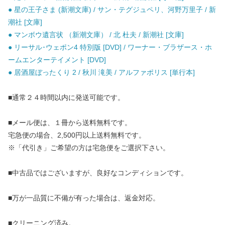
● 星の王子さま (新潮文庫) / サン・テグジュペリ、河野万里子 / 新
潮社 [文庫]
● マンボウ遺言状 （新潮文庫） / 北 杜夫 / 新潮社 [文庫]
● リーサル･ウェポン4 特別版 [DVD] / ワーナー・ブラザース・ホ
ームエンターテイメント [DVD]
● 居酒屋ぼったくり 2 / 秋川 滝美 / アルファポリス [単行本]
■通常２４時間以内に発送可能です。
■メール便は、１冊から送料無料です。
宅急便の場合、2,500円以上送料無料です。
※「代引き」ご希望の方は宅急便をご選択下さい。
■中古品ではございますが、良好なコンディションです。
■万が一品質に不備が有った場合は、返金対応。
■クリーニング済み。