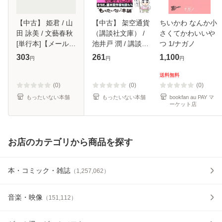
【中古】 姫君 / 山
【中古】 架空通貨
ちいかわ なんか小
田 詠美 / 文藝春秋
（講談社文庫） /
さくてかわいいや
[単行本]【メール便
池井戸 潤 / 講談社
つ 1/ナガノ
送料無料】
[文庫]【メール便送
303
261
1,100
円
円
円
料無料】
送料無料
(0)
(0)
(0)
もったいない本舗
もったいない本舗
bookfan au PAY マ
ーケット店
お店のカテゴリから商品を探す
本・コミック・雑誌
（
1,257,062
）
音楽・映像
（
151,112
）