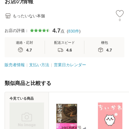
お店の情報
堂 [単行
もったいない本舗
0
4.7
お店の評価：
点
(
830
件
)
連絡・応対
配送スピード
梱包
4.7
4.6
4.7
販売者情報
支払い方法
営業日カレンダー
類似商品と比較する
今見ている商品