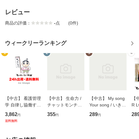
レビュー
商品の評価：
-
点
(0件)
ウィークリーランキング
1
2
3
4
【中古】 看護管理
【中古】 生命力 /
【中古】 My song
【中
学 自律し協働する
チャットモンチー /
Your song / いきも
R 
専門職の看護マネ
キューンレコード
のがかり / [CD]
産限
3,862
355
289
28
円
円
円
ジメントスキル 改
[CD]【メール便送
【メール便送料無
翔太
送料無料
訂第3版 (看護学テ
料無料】
料】
[C
キストNiCE) / 手島
料
恵 藤本幸三 / 南江