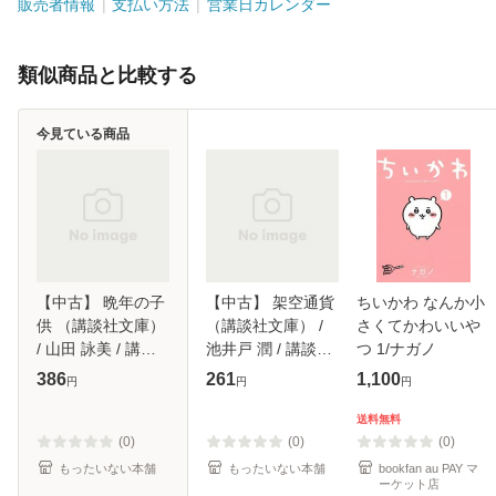
販売者情報
支払い方法
営業日カレンダー
類似商品と比較する
今見ている商品
【中古】 晩年の子
【中古】 架空通貨
ちいかわ なんか小
供 （講談社文庫）
（講談社文庫） /
さくてかわいいや
/ 山田 詠美 / 講談
池井戸 潤 / 講談社
つ 1/ナガノ
社 [文庫]【メール
[文庫]【メール便送
386
261
1,100
円
円
円
便送料無料】
料無料】
送料無料
(0)
(0)
(0)
もったいない本舗
もったいない本舗
bookfan au PAY マ
ーケット店