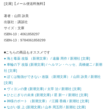
[文庫]【メール便送料無料】
著者：山田 詠美
出版社：講談社
サイズ：文庫
ISBN-10：4061858297
ISBN-13：9784061858299
■こちらの商品もオススメです
● 海と毒薬 改版 （新潮文庫） / 遠藤 周作 / 新潮社 [文庫]
● 車輪の下 改版 (新潮文庫) / ヘルマン・ヘッセ、高橋健二 / 新潮
社 [文庫]
● ぼくは勉強ができない 改版 （新潮文庫） / 山田 詠美 / 新潮社
[文庫]
● ヴィヨンの妻 (新潮文庫) / 太宰 治 / 新潮社 [文庫]
● ひとにぎりの未来 (新潮文庫) / 星 新一 / 新潮社 [文庫]
● 神様のボート （新潮文庫） / 江國 香織 / 新潮社 [文庫]
● ながい坂 上 (新潮文庫) / 山本 周五郎 / 新潮社 [文庫]