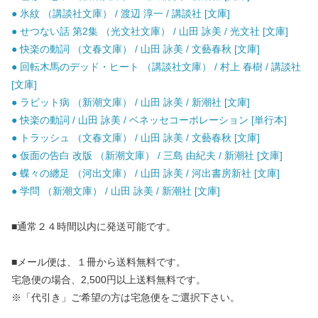
● 氷紋 （講談社文庫） / 渡辺 淳一 / 講談社 [文庫]
● せつない話 第2集 （光文社文庫） / 山田 詠美 / 光文社 [文庫]
● 快楽の動詞 （文春文庫） / 山田 詠美 / 文藝春秋 [文庫]
● 回転木馬のデッド・ヒート （講談社文庫） / 村上 春樹 / 講談社
[文庫]
● ラビット病 （新潮文庫） / 山田 詠美 / 新潮社 [文庫]
● 快楽の動詞 / 山田 詠美 / ベネッセコーポレーション [単行本]
● トラッシュ （文春文庫） / 山田 詠美 / 文藝春秋 [文庫]
● 仮面の告白 改版 （新潮文庫） / 三島 由紀夫 / 新潮社 [文庫]
● 蝶々の纏足 （河出文庫） / 山田 詠美 / 河出書房新社 [文庫]
● 学問 （新潮文庫） / 山田 詠美 / 新潮社 [文庫]
■通常２４時間以内に発送可能です。
■メール便は、１冊から送料無料です。
宅急便の場合、2,500円以上送料無料です。
※「代引き」ご希望の方は宅急便をご選択下さい。