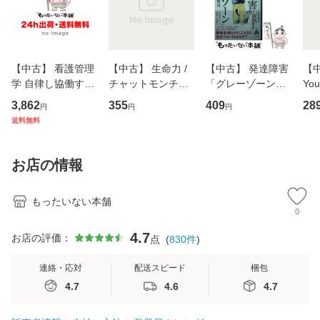
【中古】 看護管理
【中古】 生命力 /
【中古】 発達障害
【中
学 自律し協働する
チャットモンチー /
「グレーゾーン」
You
専門職の看護マネ
キューンレコード
その正しい理解と
のがか
3,862
355
409
28
円
円
円
ジメントスキル 改
[CD]【メール便送
克服法 (SB新書 57
【
送料無料
訂第3版 (看護学テ
料無料】
2) / 岡田尊司 / Ｓ
料
キストNiCE) / 手島
Ｂクリエイティブ
恵 藤本幸三 / 南江
[新書]【メール便送
お店の情報
堂 [単行
料無料】
もったいない本舗
0
4.7
お店の評価：
点
(
830
件
)
連絡・応対
配送スピード
梱包
4.7
4.6
4.7