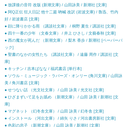
● 放課後の音符 改版 (新潮文庫) / 山田詠美 / 新潮社 [文庫]
● 阿Q正伝 狂人日記 他十二篇 吶喊 改訳 (岩波文庫) / 魯迅、竹内
好 / 岩波書店 [文庫]
● 顔に降りかかる雨 （講談社文庫） / 桐野 夏生 / 講談社 [文庫]
● 四十一番の少年 （文春文庫） / 井上 ひさし / 文藝春秋 [文庫]
● 西の魔女が死んだ （新潮文庫） / 梨木 香歩 / 新潮社 [ペーパーバ
ック]
● 聖書のなかの女性たち （講談社文庫） / 遠藤 周作 / 講談社 [文
庫]
● キッチン / 吉本ばなな / 福武書店 [単行本]
● ソウル・ミュージック・ラバーズ・オンリー (角川文庫) / 山田詠
美 / 角川書店 [文庫]
● せつない話 （光文社文庫） / 山田 詠美 / 光文社 [文庫]
● ひざまずいて足をお舐め （新潮文庫） / 山田 詠美 / 新潮社 [文
庫]
● マグネット （幻冬舎文庫） / 山田 詠美 / 幻冬舎 [文庫]
● インストール （河出文庫） / 綿矢 りさ / 河出書房新社 [文庫]
● 色彩の息子 （新潮文庫） / 山田 詠美 / 新潮社 [文庫]