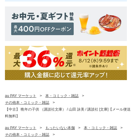
au PAY マーケット
>
本・コミック・雑誌
>
その他本・コミック・雑誌
>
【中古】 晩年の子供 （講談社文庫） / 山田 詠美 / 講談社 [文庫]【メール便送
料無料】
au PAY マーケット
>
もったいない本舗
>
本・コミック・雑誌
>
その他本・コミック・雑誌
>