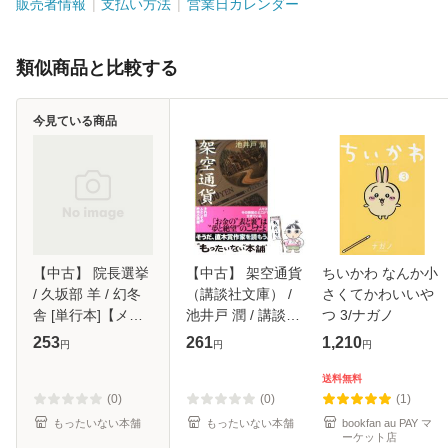
販売者情報
支払い方法
営業日カレンダー
類似商品と比較する
今見ている商品
【中古】 院長選挙
【中古】 架空通貨
ちいかわ なんか小
/ 久坂部 羊 / 幻冬
（講談社文庫） /
さくてかわいいや
舎 [単行本]【メー
池井戸 潤 / 講談社
つ 3/ナガノ
ル便送料無料】
[文庫]【メール便送
253
261
1,210
円
円
円
料無料】
送料無料
(0)
(0)
(1)
もったいない本舗
もったいない本舗
bookfan au PAY マ
ーケット店