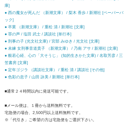
庫]
● 西の魔女が死んだ （新潮文庫） / 梨木 香歩 / 新潮社 [ペーパーバ
ック]
● 卒業 （新潮文庫） / 重松 清 / 新潮社 [文庫]
● 罪の声 / 塩田 武士 / 講談社 [単行本]
● 刑事の子 (光文社文庫) / 宮部 みゆき / 光文社 [文庫]
● 未練 女刑事音道貴子 （新潮文庫） / 乃南 アサ / 新潮社 [文庫]
● 般若心経、心の「大そうじ」 (知的生きかた文庫) / 名取芳彦 / 三
笠書房 [文庫]
● 定年ゴジラ （講談社文庫） / 重松 清 / 講談社 [その他]
● 色彩の息子 / 山田 詠美 / 新潮社 [単行本]
■通常２４時間以内に発送可能です。
■メール便は、１冊から送料無料です。
宅急便の場合、2,500円以上送料無料です。
※「代引き」ご希望の方は宅急便をご選択下さい。