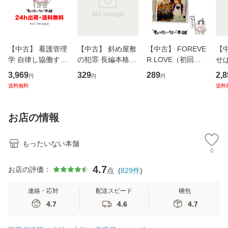
【中古】 看護管理
【中古】 斜め屋敷
【中古】 FOREVE
【
学 自律し協働する
の犯罪 長編本格推
R LOVE（初回生
せば
専門職の看護マネ
理小説 (光文社文
産限定盤） / 清水
VD
3,969
329
289
2,8
円
円
円
ジメントスキル 改
庫) / 島田荘司 / 光
翔太×加藤ミリヤ /
タ
送料無料
送料
訂第3版 (看護学テ
文社 [文庫]【メー
[CD]【メール便送
ター
キストNiCE) / 手島
ル便送料無料】
料無料】
VD
恵 藤本幸三 / 南江
料
お店の情報
堂 [単行
もったいない本舗
0
4.7
お店の評価：
点
(
829
件
)
連絡・応対
配送スピード
梱包
4.7
4.6
4.7