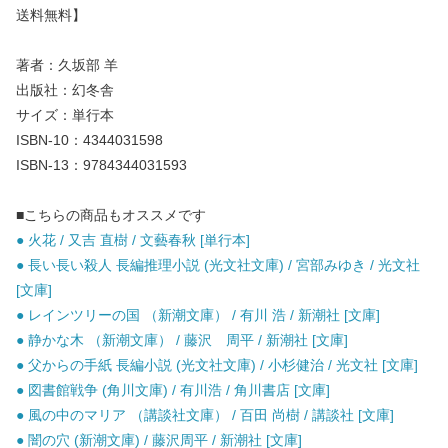
送料無料】
著者：久坂部 羊
出版社：幻冬舎
サイズ：単行本
ISBN-10：4344031598
ISBN-13：9784344031593
■こちらの商品もオススメです
● 火花 / 又吉 直樹 / 文藝春秋 [単行本]
● 長い長い殺人 長編推理小説 (光文社文庫) / 宮部みゆき / 光文社
[文庫]
● レインツリーの国 （新潮文庫） / 有川 浩 / 新潮社 [文庫]
● 静かな木 （新潮文庫） / 藤沢 周平 / 新潮社 [文庫]
● 父からの手紙 長編小説 (光文社文庫) / 小杉健治 / 光文社 [文庫]
● 図書館戦争 (角川文庫) / 有川浩 / 角川書店 [文庫]
● 風の中のマリア （講談社文庫） / 百田 尚樹 / 講談社 [文庫]
● 闇の穴 (新潮文庫) / 藤沢周平 / 新潮社 [文庫]