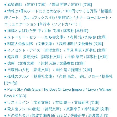
● 感染遊戯 （光文社文庫） / 誉田 哲也 / 光文社 [文庫]
● 情報は1冊のノートにまとめなさい 100円でつくる万能「情報整
理ノート」 (Nanaブックス 69) / 奥野宣之 / ナナ・コーポレート・
コミュニケーション [単行本（ソフトカバー）]
● 海賊とよばれた男 下 / 百田 尚樹 / 講談社 [単行本]
● ストーリー・セラー （幻冬舎文庫） / 有川 浩 / 幻冬舎 [文庫]
● 幽霊人命救助隊 （文春文庫） / 高野 和明 / 文藝春秋 [文庫]
● イノセント・デイズ （新潮文庫） / 早見 和真 / 新潮社 [文庫]
● 超高速！ 参勤交代 （講談社文庫） / 土橋 章宏 / 講談社 [文庫]
● 億男 （文春文庫） / 川村 元気 / 文藝春秋 [文庫]
● 日曜日の夕刊 （新潮文庫） / 重松 清 / 新潮社 [文庫]
● 孤独のグルメ （扶桑社文庫） / 久住 昌之、 谷口 ジロー / 扶桑社
[その他]
● Paint Sky With Stars The Best Of Enya [import] / Enya / Warner
Bros UK [CD]
● ラストライン （文春文庫） / 堂場 瞬一 / 文藝春秋 [文庫]
● 殺人鬼フジコの衝動 （徳間文庫） / 真梨幸子 / 徳間書店 [文庫]
● 月の満ち欠け (岩波文庫的 55-825-1) / 佐藤正午 / 岩波書店 [文