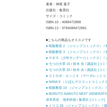
著者：神尾 葉子
出版社：集英社
サイズ：コミック
ISBN-10：4088472888
ISBN-13：9784088472881
■こちらの商品もオススメです
● 暗殺教室 2 （ジャンプコミックス） / 松
● 暗殺教室 3 （ジャンプコミックス） / 松
● マギ 5 （少年サンデーコミックス） / 大
● 七つの大罪 15 / 鈴木 央 / 講談社 [コミ
● 七つの大罪 20 / 鈴木 央 / 講談社 [コミ
● ストロボ・エッジ 4 （マーガレットコミッ
● NANA 9 （りぼんマスコットコミックス）
● 暗殺教室 10 （ジャンプコミックス） / 
● BORUTO NARUTO NEXT GENER
岸本斉史、池本幹雄 / 集英社 [コミック]
● トリコ 26 （ジャンプコミックス） / 島