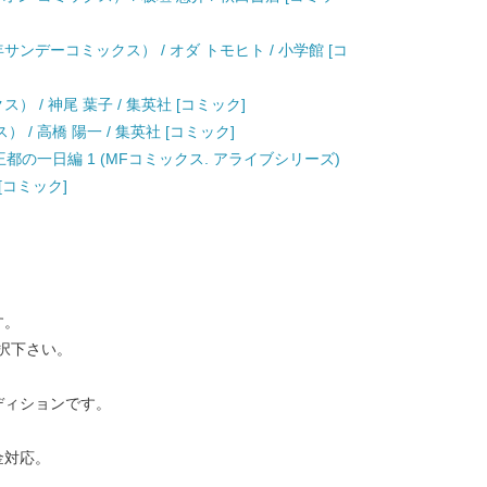
サンデーコミックス） / オダ トモヒト / 小学館 [コ
） / 神尾 葉子 / 集英社 [コミック]
 / 高橋 陽一 / 集英社 [コミック]
都の一日編 1 (MFコミックス. アライブシリーズ)
 [コミック]
す。
択下さい。
ディションです。
金対応。