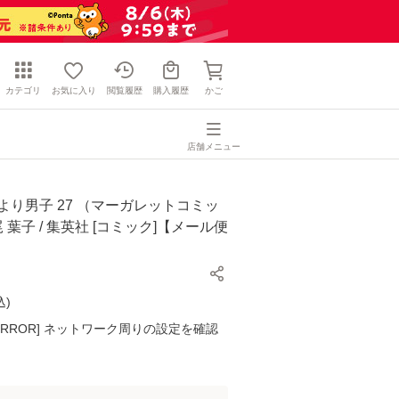
カテゴリ
お気に入り
閲覧履歴
購入履歴
かご
店舗メニュー
より男子 27 （マーガレットコミッ
尾 葉子 / 集英社 [コミック]【メール便
込
)
K ERROR] ネットワーク周りの設定を確認