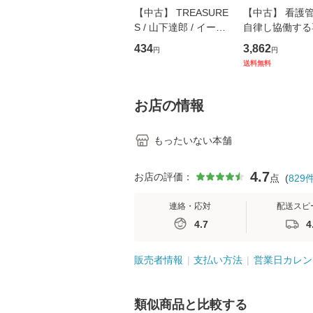
【中古】 TREASURE
【中古】 看護
S / 山下達郎 / イース
自律し協働する
トウエスト・ジャパン
の看護マネジメ
434
3,862
円
円
[CD]【メール便送料無
キル 改訂第3版 
送料無料
料】
学テキストNiCE)
島恵 藤本幸三 /
堂 [単行
お店の情報
もったいない本舗
4.7
お店の評価：
点
(
829
連絡・応対
配送スピ
4.7
4
販売者情報
支払い方法
営業日カレン
類似商品と比較する