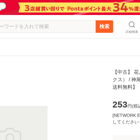
検索
詳細検索
【中古】 花
クス） / 神
送料無料】
253
円(
税
[NETWOR
してください