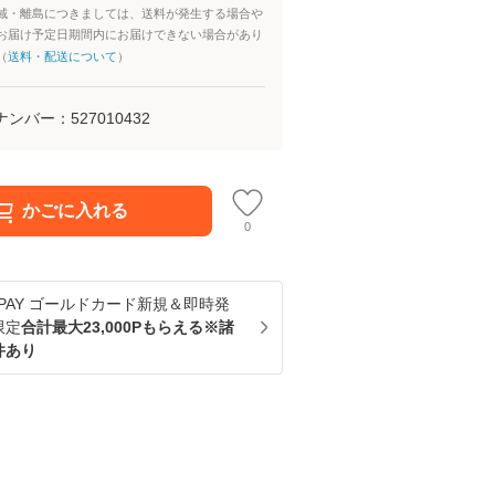
域・離島につきましては、送料が発生する場合や
お届け予定日期間内にお届けできない場合があり
（
送料・配送について
）
ナンバー：
527010432
かごに入れる
0
u PAY ゴールドカード新規＆即時発
限定
合計最大23,000Pもらえる※諸
件あり