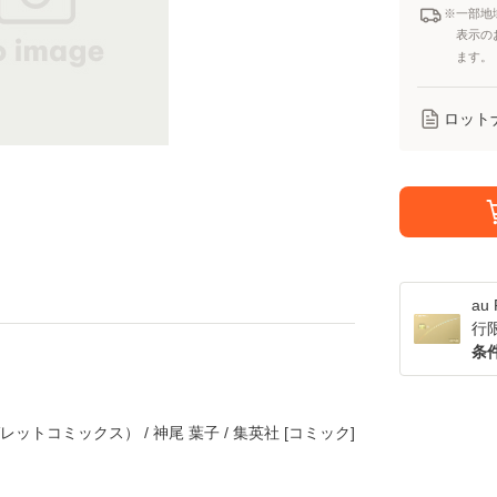
※一部地
表示の
ます。
ロット
a
行
条
ットコミックス） / 神尾 葉子 / 集英社 [コミック]