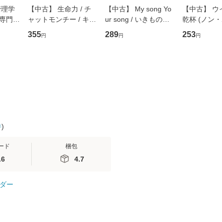
管理学
【中古】 生命力 / チ
【中古】 My song Yo
【中古】 ウ
専門職
ャットモンチー / キュ
ur song / いきものが
乾杯 (ノン
ントス
ーンレコード [CD]
かり / [CD]【メール便
ト) / 東野圭
355
289
253
円
円
円
(看護
【メール便送料無料】
送料無料】
社 [文庫]
 / 手
料無料】
 南江
件
)
ード
梱包
.6
4.7
ダー