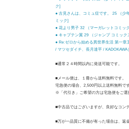
ク]
● 古見さんは、コミュ症です。 25 （少年
ミック]
● 花より男子 32 （マーガレットコミックス
● キャプテン翼 29 （ジャンプ コミックス）
● Re:ゼロから始める異世界生活 第一章王
/ マツセダイチ、長月達平 / KADOKAWA
■通常２４時間以内に発送可能です。
■メール便は、１冊から送料無料です。
宅急便の場合、2,500円以上送料無料で
※「代引き」ご希望の方は宅急便をご選
■中古品ではございますが、良好なコン
■万が一品質に不備が有った場合は、返