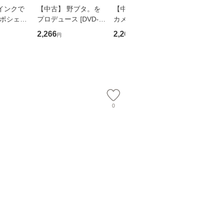
インクで
【中古】 野ブタ。を
【中古】 明日なき森
【中古】
・ポシェッ
プロデュース [DVD-B
カメムシ先生が熊野で
からだの
吾 / 祥伝
OX] / バップ [DVD]
語る / 熊野の森ネット
四季 / 藤
2,266
2,266
1,691
円
円
円
【メール便送
【メール便送料無料】
ワークいちいがしの
漁村文化協
会、吉田元重 玉井済
【メール
夫 / 新評論 [単行本]
【メール
0