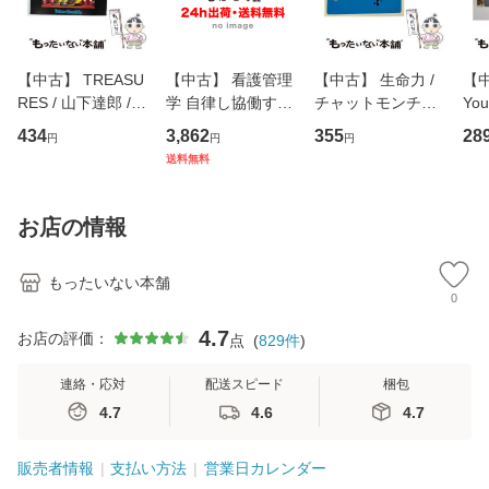
【中古】 TREASU
【中古】 看護管理
【中古】 生命力 /
【中
RES / 山下達郎 /
学 自律し協働する
チャットモンチー /
You
イーストウエス
専門職の看護マネ
キューンレコード
のがか
434
3,862
355
28
円
円
円
ト・ジャパン [CD]
ジメントスキル 改
[CD]【メール便送
【
送料無料
【メール便送料無
訂第3版 (看護学テ
料無料】
料
料】
キストNiCE) / 手島
恵 藤本幸三 / 南江
お店の情報
堂 [単行
もったいない本舗
0
4.7
お店の評価：
点
(
829
件
)
連絡・応対
配送スピード
梱包
4.7
4.6
4.7
販売者情報
支払い方法
営業日カレンダー