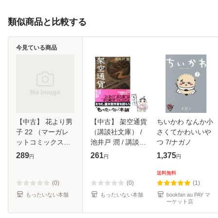
類似商品と比較する
今見ている商品
【中古】 花より男
【中古】 架空通貨
ちいかわ なんか小
子 22 （マーガレ
（講談社文庫） /
さくてかわいいや
ットコミックス） /
池井戸 潤 / 講談社
つ 7/ナガノ
神尾 葉子 / 集英社
[文庫]【メール便送
289
261
1,375
円
円
円
[コミック]【メール
料無料】
便送料無料】
送料無料
(0)
(0)
(1)
もったいない本舗
もったいない本舗
bookfan au PAY マ
ーケット店