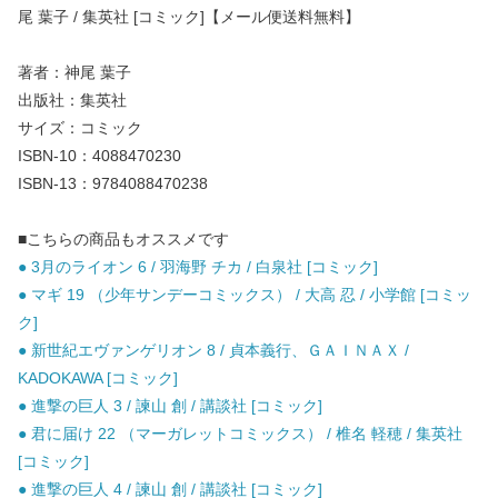
尾 葉子 / 集英社 [コミック]【メール便送料無料】
著者：神尾 葉子
出版社：集英社
サイズ：コミック
ISBN-10：4088470230
ISBN-13：9784088470238
■こちらの商品もオススメです
● 3月のライオン 6 / 羽海野 チカ / 白泉社 [コミック]
● マギ 19 （少年サンデーコミックス） / 大高 忍 / 小学館 [コミッ
ク]
● 新世紀エヴァンゲリオン 8 / 貞本義行、ＧＡＩＮＡＸ /
KADOKAWA [コミック]
● 進撃の巨人 3 / 諫山 創 / 講談社 [コミック]
● 君に届け 22 （マーガレットコミックス） / 椎名 軽穂 / 集英社
[コミック]
● 進撃の巨人 4 / 諫山 創 / 講談社 [コミック]