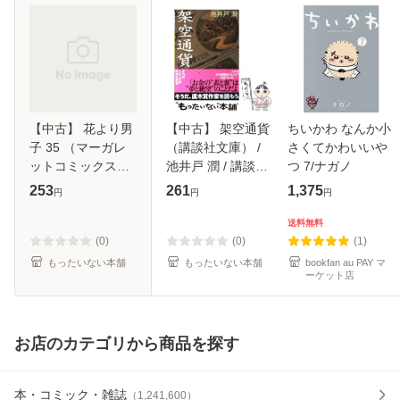
【中古】 花より男
【中古】 架空通貨
ちいかわ なんか小
子 35 （マーガレ
（講談社文庫） /
さくてかわいいや
ットコミックス） /
池井戸 潤 / 講談社
つ 7/ナガノ
神尾 葉子 / 集英社
[文庫]【メール便送
253
261
1,375
円
円
円
[コミック]【メール
料無料】
便送料無料】
送料無料
(0)
(0)
(1)
もったいない本舗
もったいない本舗
bookfan au PAY マ
ーケット店
お店のカテゴリから商品を探す
本・コミック・雑誌
（
1,241,600
）