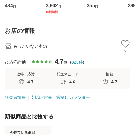
イーストウエス
専門職の看護マネ
キューンレコード
のがか
434
3,862
355
28
円
円
円
ト・ジャパン [CD]
ジメントスキル 改
[CD]【メール便送
【
送料無料
【メール便送料無
訂第3版 (看護学テ
料無料】
料
料】
キストNiCE) / 手島
恵 藤本幸三 / 南江
お店の情報
堂 [単行
もったいない本舗
0
4.7
お店の評価：
点
(
826
件
)
連絡・応対
配送スピード
梱包
4.7
4.6
4.7
販売者情報
支払い方法
営業日カレンダー
類似商品と比較する
今見ている商品