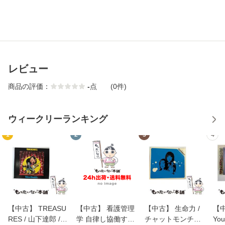
レビュー
商品の評価：
-
点
(0件)
ウィークリーランキング
1
2
3
4
【中古】 TREASU
【中古】 看護管理
【中古】 生命力 /
【中
RES / 山下達郎 /
学 自律し協働する
チャットモンチー /
You