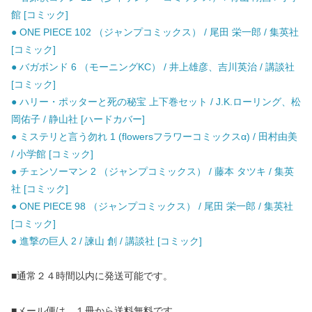
館 [コミック]
● ONE PIECE 102 （ジャンプコミックス） / 尾田 栄一郎 / 集英社
[コミック]
● バガボンド 6 （モーニングKC） / 井上雄彦、吉川英治 / 講談社
[コミック]
● ハリー・ポッターと死の秘宝 上下巻セット / J.K.ローリング、松
岡佑子 / 静山社 [ハードカバー]
● ミステリと言う勿れ 1 (flowersフラワーコミックスα) / 田村由美
/ 小学館 [コミック]
● チェンソーマン 2 （ジャンプコミックス） / 藤本 タツキ / 集英
社 [コミック]
● ONE PIECE 98 （ジャンプコミックス） / 尾田 栄一郎 / 集英社
[コミック]
● 進撃の巨人 2 / 諫山 創 / 講談社 [コミック]
■通常２４時間以内に発送可能です。
■メール便は、１冊から送料無料です。