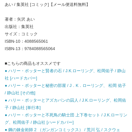
あい / 集英社 [コミック]【メール便送料無料】
著者：矢沢 あい
出版社：集英社
サイズ：コミック
ISBN-10：4088565061
ISBN-13：9784088565064
■こちらの商品もオススメです
● ハリー・ポッターと賢者の石 / J.K.ローリング、松岡佑子 / 静山
社 [ハードカバー]
● ハリー・ポッターと秘密の部屋 / J．K．ローリング、 松岡 佑子
/ 静山社 [その他]
● ハリー・ポッターとアズカバンの囚人 / J.K.ローリング、松岡佑
子 / 静山社 [単行本]
● ハリー・ポッターと不死鳥の騎士団 上下巻セット / J.K.ローリン
グ、松岡佑子 / 静山社 [ハードカバー]
● 鋼の錬金術師 2 （ガンガンコミックス） / 荒川 弘 / スクウェ