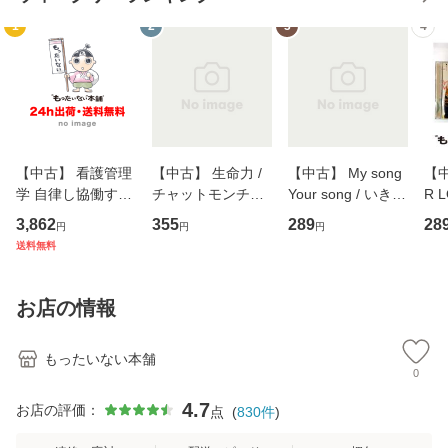
1
2
3
4
【中古】 看護管理
【中古】 生命力 /
【中古】 My song
【中
学 自律し協働する
チャットモンチー /
Your song / いきも
R 
専門職の看護マネ
キューンレコード
のがかり / [CD]
産限
3,862
355
289
28
円
円
円
ジメントスキル 改
[CD]【メール便送
【メール便送料無
翔太
送料無料
訂第3版 (看護学テ
料無料】
料】
[C
キストNiCE) / 手島
料
恵 藤本幸三 / 南江
お店の情報
堂 [単行
もったいない本舗
0
4.7
お店の評価：
点
(
830
件
)