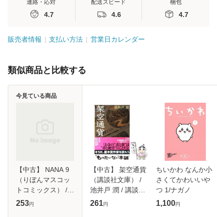
連絡・応対
配送スピード
梱包
4.7
4.6
4.7
販売者情報
支払い方法
営業日カレンダー
類似商品と比較する
今見ている商品
【中古】 NANA 9
【中古】 架空通貨
ちいかわ なんか小
（りぼんマスコッ
（講談社文庫） /
さくてかわいいや
トコミックス） /
池井戸 潤 / 講談社
つ 1/ナガノ
矢沢 あい / 集英社
[文庫]【メール便送
253
261
1,100
円
円
円
[コミック]【メール
料無料】