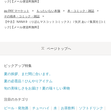
ック]【メール便送料無料】
au PAY マーケット
>
もったいない本舗
>
本・コミック・雑誌
>
その他本・コミック・雑誌
>
【中古】 NANA 9 （りぼんマスコットコミックス） / 矢沢 あい / 集英社 [コミ
ック]【メール便送料無料】
ページトップへ
ピックアップ特集
夏の挨拶、まだ間に合います。
夏の必需品！ひんやりアイテム
旬の美味しさをお届け！夏の瑞々しい果物
注目のカテゴリ
ビール・発泡酒
チューハイ
水
お茶飲料
ソフトドリンク