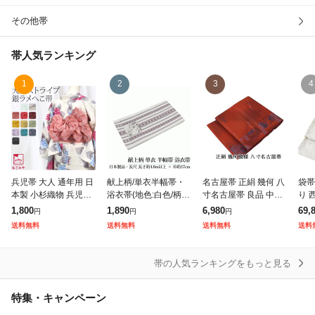
その他帯
除外ワード
帯
人気ランキング
1
2
3
4
兵児帯 大人 通年用 日
献上柄/単衣半幅帯・
名古屋帯 正絹 幾何 八
袋帯
本製 小杉織物 兵児帯
浴衣帯(地色:白色/柄:
寸名古屋帯 良品 中古
り 
ラメ しわ ふわ ストラ
紫色/半幅帯/織柄/日本
リサイクル カジュア
明暉
1,800
1,890
6,980
69,
円
円
円
イプ 長尺 へこ帯 へこ
製品)
ル 着物 h4191
コル
送料無料
送料無料
送料無料
送料
おび 浴衣 帯 だけ 夏祭
ーテ
り 夕
帯の人気ランキングをもっと見る
特集・キャンペーン