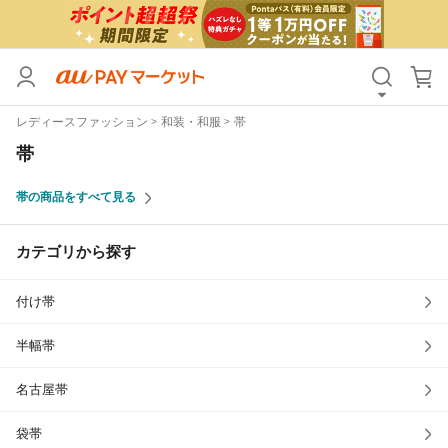
カテゴリ
すべて
レディースファッション
和装・和服
帯
価格
すべて
帯
支払い方法
すべて
帯の商品をすべて見る
その他の条件
カテゴリから探す
送料無料
タイムセール
付け帯
Pontaパス特典対象すべて
ポイントUPセレクトのみ
サンキュー配送対象
レビューキャンペーン
半幅帯
名古屋帯
キーワード
袋帯