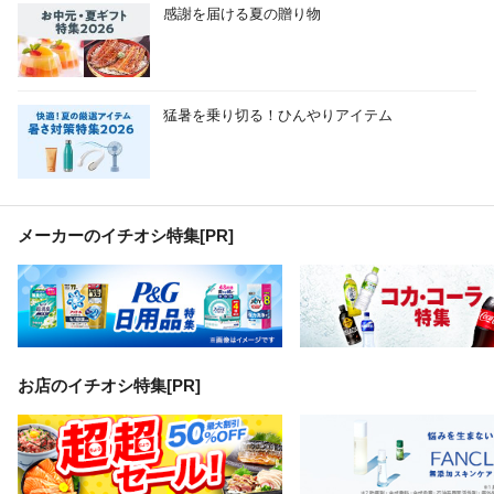
感謝を届ける夏の贈り物
猛暑を乗り切る！ひんやりアイテム
メーカーのイチオシ特集
[PR]
お店のイチオシ特集[PR]