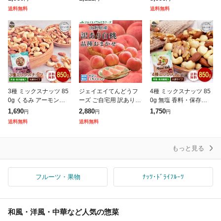
キーミックスナッツ 家
ミカン 小粒 1.5kg【5kg
カシューナッツ アーモ
送料無料
送料無料
飲み 食品ランキング1
以下(5キロ・5k) 家庭用
ンド トレイルミックス
位獲得
3種 ミックスナッツ 85
ジェイエイてんどうフ
4種 ミックスナッツ 85
0g くるみ アーモンド
ーズ ご自宅用 訳あり
0g 無塩 香料・保存料不
カシューナッツ 送料無
桃 白桃 約2kg 山形県産
使用 送料無料 アーモン
1,690
2,880
1,750
円
円
円
料 無塩 無油 無添加 チ
旬の品種を厳選セレク
ド 生くるみ カシューナ
送料無料
送料無料
ャック付き袋 常備食
ト 【8月下旬〜9月上旬
ッツ 生マカダミア チャ
頃より発送
ック
もっと見る
フルーツ・果物
ﾅｯﾂ･ﾄﾞﾗｲﾌﾙｰﾂ
和風・洋風・中華など人気の惣菜