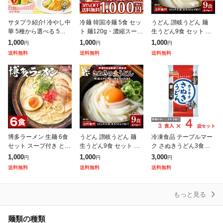
サタプラ紹介! 冷やし中
冷麺 韓国冷麺 5食 セッ
うどん 讃岐うどん 麺
華 5種から選べる 5食 6
ト 麺120g・濃縮スープ
生うどん9食 セット 送
食 レモンちゃん シーク
30g×各5袋 メール便 送
料無料(300g(3食)×3袋)
1,000
1,000
1,000
円
円
円
ワーサーちゃん うめね
料無料 他商品と同梱不
普通麺 麺のみ [メール
送料無料
送料無料
送料無料
えちゃん りんごちゃん
可 日時指定不可 代金引
便] ポイント消化 期
プレミ
博多ラーメン 生麺 6食
うどん 讃岐うどん 麺
冷凍食品 テーブルマー
セット スープ付き とん
生うどん9食 セット 送
ク さぬきうどん3食入×
こつラーメン ご当地 送
料無料(300g(3食)×3袋)
4袋 冷凍 うどん さぬき
1,000
1,000
3,000
円
円
円
料無料 福岡 屋台 豚骨
普通麺 麺のみ [メール
うどん 讃岐うどん
送料無料
送料無料
送料無料
ラーメン 手土産 常温保
便] ポイント消化 期
存O
もっと見る
麺類の種類