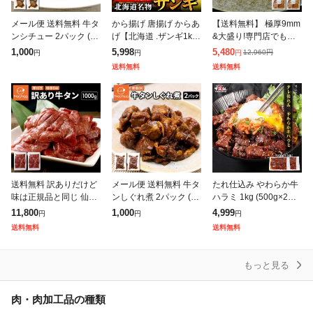
メール便 送料無料 牛タ
から揚げ 唐揚げ からあ
【送料無料】 極厚9mm
ンシチュー 2パック (10
げ【北海道 .ザンギ1k
&大盛り!専門店でも提
0g×2) 牛タン 牛たん タ
g.】まとめ買いで大幅
供しているプロ仕様
1,000
5,998
5,480
12,960
円
円
円
円
ンシチュー シチュー 常
割引 カラアゲ 冷凍 送
〔味付け牛タン1kg(50
送料無料
送料無料
温 レトルト 1,00
料無料 セット 食品 【F
0g×2)〕仙台名物の味わ
1】
いをフライパ
送料無料 訳ありだけど
メール便 送料無料 牛タ
たれ仕込み やわらか牛
味は正規品と同じ 仙台
ンしぐれ煮 2パック (10
ハラミ 1kg (500g×2袋)
名物 極厚8mm 厚切り
0g×2) 牛タン 牛たん し
4〜6人前 牛肉 ハラミ
11,800
1,000
4,999
円
円
円
牛タン 1kg (500g×2) 訳
ぐれ煮 常温 レトルト 1,
はらみ 焼肉 BBQ バー
送料無料
送料無料
あり
000円 ポッキリ
ベキュー タレ漬け
もっと見る
肉・肉加工品の種類