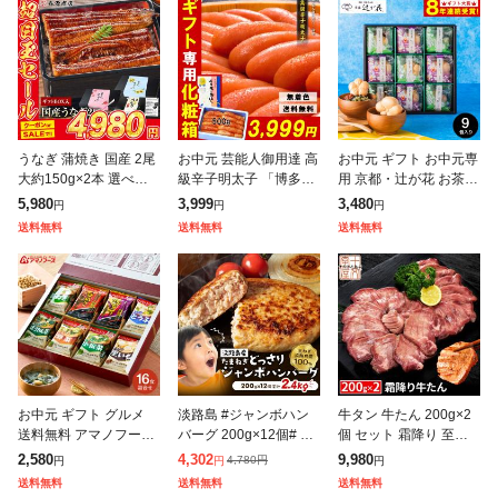
うなぎ 蒲焼き 国産 2尾
お中元 芸能人御用達 高
お中元 ギフト お中元専
大約150g×2本 選べる
級辛子明太子 「博多あ
用 京都・辻が花 お茶漬
送料無料 鹿児島県産 冷
ごおとし」 500g 一本
最中&お吸い物 最中詰
5,980
3,999
3,480
円
円
円
凍便 鰻 ウナギ かば焼
物 & 化粧箱入! ギフト
合せ YTー30 LTDU 送
送料無料
送料無料
送料無料
き 山椒たれ付き ギフト
めんたいこ ご飯のお供
料無料 贈答品 贈り物
ギフ
詰
お中元 ギフト グルメ
淡路島 #ジャンボハン
牛タン 牛たん 200g×2
送料無料 アマノフーズ
バーグ 200g×12個# 送
個 セット 霜降り 至高
フリーズドライ おみそ
料無料 今井ファーム 国
熟成 厚切り 仙台 名物
2,580
4,302
9,980
4,780
円
円
円
円
汁お楽しみギフト 16食
産 安心安全 産地直送
ギフト 贈答用 プレゼン
送料無料
送料無料
送料無料
200M 味噌汁 インスタ
冷凍 無添加 ギフト プ
ト 父の日 母の日 お中