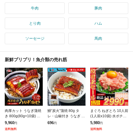
牛肉
豚肉
とり肉
ハム
ソーセージ
馬肉
新鮮プリプリ！魚介類の売れ筋
肉厚カット うなぎ蒲焼
鰻“炭火”蒲焼 80g タ
まぐろ ねぎとろ 10人前
き 800g(80g×10袋) カ
レ・山椒付き うなぎ ウ
(1人前x10袋) 水ポチャ
ット うなぎ ウナギ 鰻
ナギ 丼 丑の日 ひつま
解凍すぐ美味しい ギフ
9,960
696
5,980
円
円
円
きざみ タレ 山椒付き
ぶし 茶漬け うまき 鰻
ト プレゼント お中元
送料無料
送料無料
丑の日 土用の丑の日
巻き