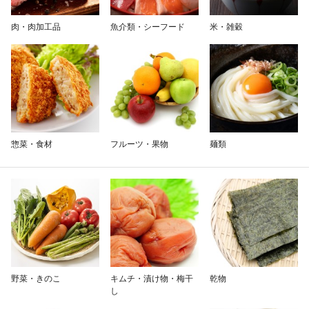
除外ワード
肉・肉加工品
魚介類・シーフード
米・雑穀
惣菜・食材
フルーツ・果物
麺類
野菜・きのこ
キムチ・漬け物・梅干
乾物
し