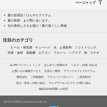
ページトップ
夏の必需品！ひんやりアイテム
夏の挨拶、まだ間に合います。
旬の美味しさをお届け！夏の瑞々しい果物
注目のカテゴリ
ビール・発泡酒
チューハイ
水
お茶飲料
ソフトドリンク
惣菜・食材
扇風機
エアコン
フルーツ
ヘアケア
肉
ウナギ
au PAY マーケット トップ
はじめてご利用の方
ヘルプ・お問い合わせ
お買いもの補償サービス
出店のご案内
アフィリエイトプログラム
運営会社
ご利用規約
プライバシーポリシー
ご意見BOX
安心・安全への取り組み
ウェブアクセシビリティの取り組み
物流2024年問題への対応
©
2016 KDDI/au Commerce & Life, Inc.