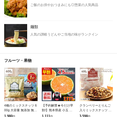
ご飯のお供やおつまみにも◎惣菜の人気商品
麺類
人気の讃岐うどんやご当地の味がランクイン
フルーツ・果物
4種のミックスナッツ 6
【予約解禁★今だけ早
クランベリーとりんご
00g 大容量 無添加 無塩
割!】熊本県産 小玉 み
入りミックスナッツ 60
有塩選べる ナッツ ラッ
かん 送料無料 訳あり
0g 無塩 ナッツ くるみ
1,980
1,111
3,598
円
円
円