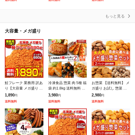
0食 1食当たり135g ま
40個セット まつや 受
ーモンド カシューナッ
つや
ツ
もっと見る
大容量・メガ盛り
鮭フレーク 業務用 訳あ
冷凍食品 惣菜 肉 5種 福
お惣菜 【送料無料】 メ
り【大容量 メガ盛り 北
袋 約1.8kg 送料無料 ハ
ガ盛り お試し 惣菜 選
海道.鮭フレーク680
ンバーグ のり巻きチキ
べる 2Pセット まとめ
1,890
3,980
2,980
円
円
円
g.】【D08】 サケフレ
ン 唐揚げ 竜田揚げ ア
買い 大量 冷凍惣菜 業
送料無料
送料無料
送料無料
ーク さけフレーク シャ
メリカンドッグ コロッ
務用 お弁当 ハンバーグ
ケフレー
ケ
冷凍唐