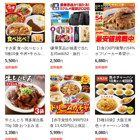
すき家 食べ比べセット
\豪華景品が抽選で当た
【1食230円!衝撃の54%
5種10食 牛丼×牛カルビ
る!/Switch2・旅行・
オフ!メーカー希望小売
丼×豚生姜焼き丼×炭火
米・和牛・ReFa・Dys
価格15,000円→6,880
5,500
2,500
6,880
円
円
円
やきとり丼×横濱カレー
on・Apple Watch・Air
円】 牛めしの具(プレミ
送料無料
送料無料
送料無料
【送料無料】【冷凍(ク
Podsも当たる
アム仕様)30個セット
ール)】C
牛とんとろ 博多屋台風
【赤字覚悟!5,999円!24
【5種10袋】大阪王将
70g 3袋 おつまみ 送料
食 13,420円以上保証!】
色々チャーハン10食セ
無料 お試し 国産 和牛
松屋 新春 ドリームガチ
ット【エビ塩炒飯×2豚
1,398
5,999
8,080
円
円
円
牛肉 トントロ 豚とろ
ャ 福袋 2026 最大27,42
カルビ炒飯×2カレー炒
送料無料
送料無料
送料無料