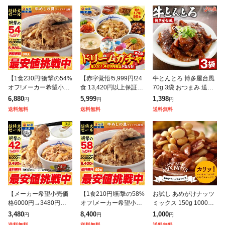
【1食230円!衝撃の54%
【赤字覚悟!5,999円!24
牛とんとろ 博多屋台風
オフ!メーカー希望小売
食 13,420円以上保証!】
70g 3袋 おつまみ 送料
価格15,000円→6,880
松屋 新春 ドリームガチ
無料 お試し 国産 和牛
6,880
5,999
1,398
円
円
円
円】 牛めしの具(プレミ
ャ 福袋 2026 最大27,42
牛肉 トントロ 豚とろ
送料無料
送料無料
送料無料
アム仕様)30個セット
0円相当
豚トロ しぐれ煮 ご飯の
お
【メーカー希望小売価
【1食210円!衝撃の58%
お試し あめがけナッツ
格6000円→3480円】
オフ!メーカー希望小売
ミックス 150g 1000円
松屋 乳酸菌入り牛めし
価格20,000円→8,400
ポッキリ ミックス ナッ
3,480
8,400
1,000
円
円
円
の具(プレミアム仕様)1
円】 松屋 新牛めしの具
ツ 飴がけ MIXナッツ ア
送料無料
送料無料
送料無料