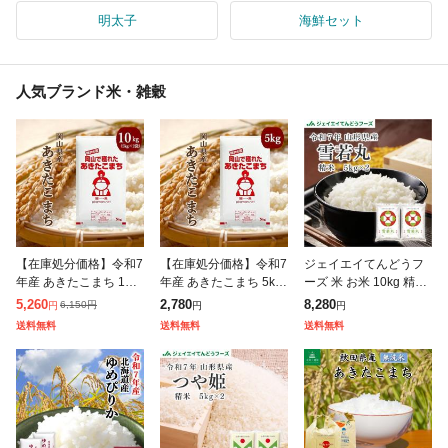
明太子
海鮮セット
人気ブランド米・雑穀
【在庫処分価格】令和7
【在庫処分価格】令和7
ジェイエイてんどうフ
年産 あきたこまち 10k
年産 あきたこまち 5kg
ーズ 米 お米 10kg 精米
g (5kg×2袋) 岡山県産
(5kg×1袋) 岡山県産 ブ
山形県産 令和7年 雪若
5,260
2,780
8,280
6,150
円
円
円
円
ブランド米 米 お米 送
ランド米 米 お米 送料
丸 10kg (5kg×2袋) 【キ
送料無料
送料無料
送料無料
料無料 10キロ 北海道
無料 5キロ 北海道・沖
ャンセル不可・着