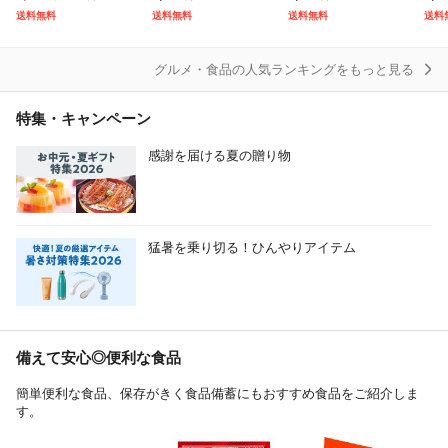
産 ブランド米 米 お米
4〜7玉) 産地箱 ※常温
サイズ×2房 合計約1.1
精米 
送料無料
送料無料
送料無料
送料
送料無料 10キロ 北海
JAふくしま未来 送料
kg 葡萄 ぶどう 冷蔵
道
無料
送料
グルメ・食品の人気ランキングをもっと見る
特集・キャンペーン
感謝を届ける夏の贈り物
猛暑を乗り切る！ひんやりアイテム
備えて安心◎便利な食品
簡単便利な食品、保存がきく食品備蓄にもおすすめ食品をご紹介しま
す。