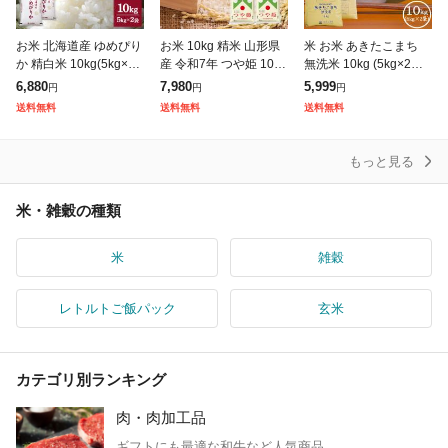
お米 北海道産 ゆめぴり
お米 10kg 精米 山形県
米 お米 あきたこまち
か 精白米 10kg(5kg×2
産 令和7年 つや姫 10kg
無洗米 10kg (5kg×2袋)
袋) 令和7年産 / ブラン
(5kg×2袋) 【キャンセ
秋田県産 送料無料 令和
6,880
7,980
5,999
円
円
円
ド米 米 国内産
ル不可・着日指定不
7年産 / 選べるプレゼン
送料無料
送料無料
送料無料
可】【※沖縄・離島は
ト付き akm10
発
もっと見る
米・雑穀の種類
米
雑穀
レトルトご飯パック
玄米
カテゴリ別ランキング
肉・肉加工品
ギフトにも最適な和牛など人気商品