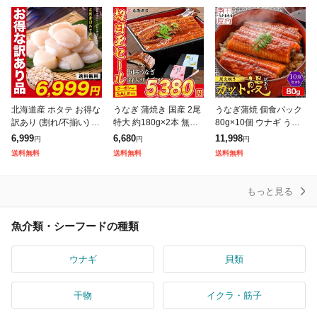
北海道産 ホタテ お得な
うなぎ 蒲焼き 国産 2尾
うなぎ蒲焼 個食パック
訳あり (割れ/不揃い) 生
特大 約180g×2本 無投
80g×10個 ウナギ うな
ほたて貝柱 どっさり1k
薬 選べる 鹿児島県産
ぎ蒲焼き 中国産 訳あり
6,999
6,680
11,998
円
円
円
g 帆立 ホタテ ほたて 刺
鰻 ウナギ かば焼き ス
10人前 タレ たれ 山椒
送料無料
送料無料
送料無料
身
タミナ グルメ 食品 ギ
付き 小分け カット 刻
み
もっと見る
魚介類・シーフードの種類
ウナギ
貝類
干物
イクラ・筋子