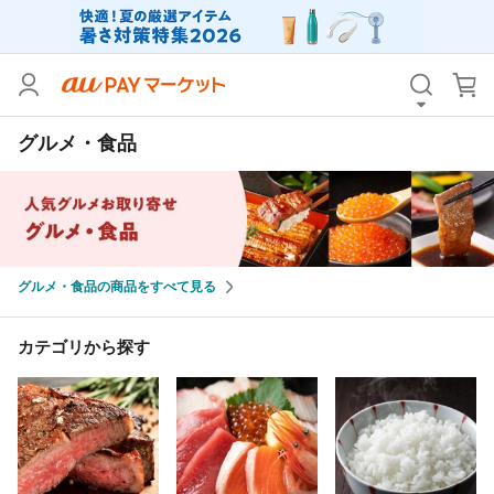
カテゴリ
すべて
グルメ・食品
価格
すべて
支払い方法
すべて
その他の条件
グルメ・食品の商品をすべて見る
送料無料
タイムセール
Pontaパス特典対象すべて
ポイントUPセレクトのみ
カテゴリから探す
サンキュー配送対象
レビューキャンペーン
キーワード