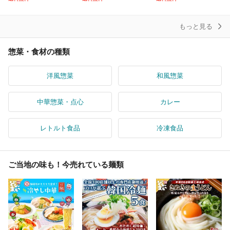
豚トロ しぐれ煮 ご飯の
0円相当
飯×2ねぎ塩炒飯×2直火
お
炒め炒飯×2】
もっと見る
惣菜・食材の種類
洋風惣菜
和風惣菜
中華惣菜・点心
カレー
レトルト食品
冷凍食品
ご当地の味も！今売れている麺類