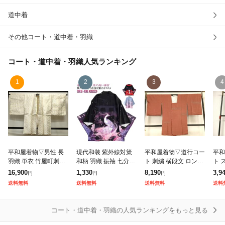
道中着
除外ワード
その他コート・道中着・羽織
コート・道中着・羽織
人気ランキング
1
2
3
4
平和屋着物▽男性 長
現代和装 紫外線対策
平和屋着物▽道行コー
平和
羽織 単衣 竹屋町刺繍
和柄 羽織 振袖 七分袖
ト 刺繍 横段文 ロング
ト 
菊文 金銀糸 逸品 CAA
振袖風 花柄 お祭り レ
丈 正絹 逸品 AAAZ911
夏秋
16,900
1,330
8,190
3,9
円
円
円
T5915id
ディース 母の日 着物
2fy
グコ
送料無料
送料無料
送料無料
送料
日本 和風 着物 カーデ
AAY
ィガン
コート・道中着・羽織の人気ランキングをもっと見る