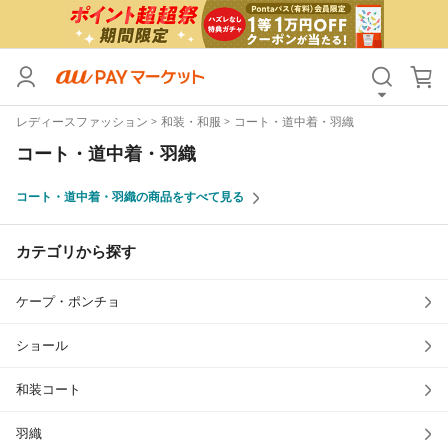
カテゴリ
すべて
レディースファッション
和装・和服
コート・道中着・羽織
価格
すべて
コート・道中着・羽織
支払い方法
すべて
コート・道中着・羽織の商品をすべて見る
その他の条件
カテゴリから探す
送料無料
タイムセール
ケープ・ポンチョ
Pontaパス特典対象すべて
ポイントUPセレクトのみ
サンキュー配送対象
レビューキャンペーン
ショール
和装コート
キーワード
羽織