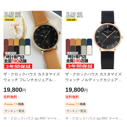
ザ・クロックハウス カスタマイズ
ザ・クロックハウス カスタマイズ
ウォッチ フレンチカジュアル
ウォッチ ノルディックカジュアル
LCA1005-BK1 レディース 腕時計
LCA1004-BK1 レディース 腕時計
19,800
19,800
円
円
ソーラー 革ベルト ブラック 24時
ソーラー 革ベルト ブラック
間計
送料無料
送料無料
Pontaパス
特典
Pontaパス
特典
サンキュー配送
サンキュー配送
ザ・クロックハウス au PAY マーケット店
ザ・クロックハウス au PAY マーケット店