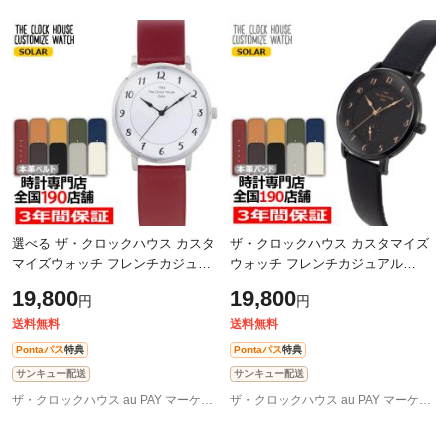
選べる ザ・クロックハウス カスタ
ザ・クロックハウス カスタマイズ
マイズウォッチ フレンチカジュア
ウォッチ フレンチカジュアル
ル トロワ LCA1006-WH1 レディー
LCA1005-BK2 レディース 腕時計
19,800
19,800
円
円
ス 腕時計 ソーラー 革ベルト ホワ
ソーラー 革ベルト ブラック 24時
イ
間計
送料無料
送料無料
Pontaパス
特典
Pontaパス
特典
サンキュー配送
サンキュー配送
ザ・クロックハウス au PAY マーケット店
ザ・クロックハウス au PAY マーケット店