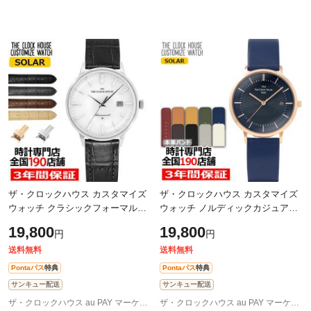
ザ・クロックハウス カスタマイズ
ザ・クロックハウス カスタマイズ
ウォッチ クラシックフォーマル
ウォッチ ノルディックカジュアル
MBF1008-WH1 メンズ 腕時計 ソー
LCA1004-NV1 レディース 腕時計
19,800
19,800
円
円
ラー 革ベルト ホワイト カレンダ
ソーラー 革ベルト ネイビー
ー
送料無料
送料無料
Pontaパス
特典
Pontaパス
特典
サンキュー配送
サンキュー配送
ザ・クロックハウス au PAY マーケット店
ザ・クロックハウス au PAY マーケット店