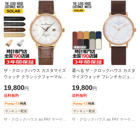
ザ・クロックハウス カスタマイズ
選べる ザ・クロックハウス カスタ
ウォッチ クラシックフォーマル
マイズウォッチ フレンチカジュア
MBF1008-WH2 メンズ 腕時計 ソー
ル トロワ LCA1006-WH2 レディー
19,800
19,800
円
円
ラー 革ベルト ホワイト カレンダ
ス 腕時計 ソーラー 革ベルト ホワ
ー
イ
送料無料
送料無料
Pontaパス
特典
Pontaパス
特典
サンキュー配送
サンキュー配送
ザ・クロックハウス au PAY マーケット店
ザ・クロックハウス au PAY マーケット店