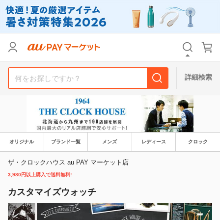
リセット
カテゴリ
カテゴリ
すべて
すべて
価格
価格
すべて
すべて
詳細検索
支払い方法
支払い方法
すべて
すべて
その他の条件
その他の条件
送料無料
送料無料
タイムセール
タイムセール
オリジナル
ブランド一覧
メンズ
レディース
クロック
Pontaパス特典対象すべて
Pontaパス特典対象すべて
ポイントUPセレクトのみ
ポイントUPセレクトのみ
ザ・クロックハウス au PAY マーケット店
3,980円以上購入で送料無料!
サンキュー配送対象
サンキュー配送対象
レビューキャンペーン
レビューキャンペーン
カスタマイズウォッチ
キーワード
キーワード