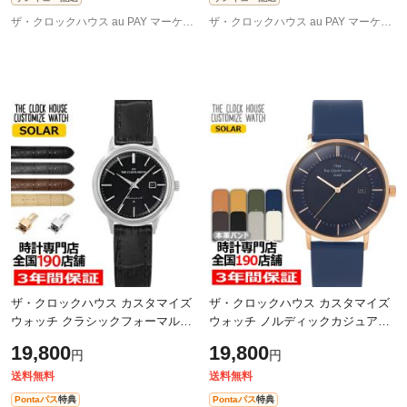
ザ・クロックハウス au PAY マーケット店
ザ・クロックハウス au PAY マーケット店
ザ・クロックハウス カスタマイズ
ザ・クロックハウス カスタマイズ
ウォッチ クラシックフォーマル
ウォッチ ノルディックカジュアル
LBF1008-BK1 レディース 腕時計
MCA1004-NV1 メンズ 腕時計 ソー
19,800
19,800
円
円
ソーラー 革ベルト ブラック カレ
ラー 革ベルト ネイビー
ンダー
送料無料
送料無料
Pontaパス
特典
Pontaパス
特典