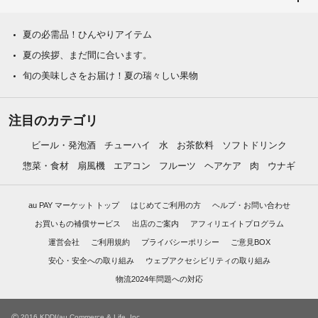
夏の必需品！ひんやりアイテム
夏の挨拶、まだ間に合います。
旬の美味しさをお届け！夏の瑞々しい果物
注目のカテゴリ
ビール・発泡酒
チューハイ
水
お茶飲料
ソフトドリンク
惣菜・食材
扇風機
エアコン
フルーツ
ヘアケア
肉
ウナギ
au PAY マーケット トップ
はじめてご利用の方
ヘルプ・お問い合わせ
お買いもの補償サービス
出店のご案内
アフィリエイトプログラム
運営会社
ご利用規約
プライバシーポリシー
ご意見BOX
安心・安全への取り組み
ウェブアクセシビリティの取り組み
物流2024年問題への対応
©
2016 KDDI/au Commerce & Life, Inc.