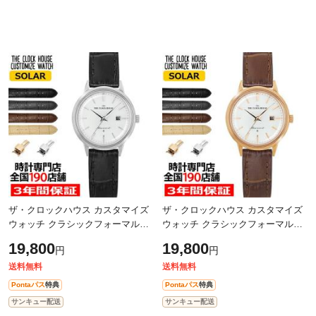
ザ・クロックハウス カスタマイズ
ザ・クロックハウス カスタマイズ
ウォッチ クラシックフォーマル
ウォッチ クラシックフォーマル
LBF1008-WH1 レディース 腕時計
LBF1008-WH2 レディース 腕時計
19,800
19,800
円
円
ソーラー 革ベルト ホワイト カレ
ソーラー 革ベルト ホワイト カレ
ンダー
ンダー
送料無料
送料無料
Pontaパス
特典
Pontaパス
特典
サンキュー配送
サンキュー配送