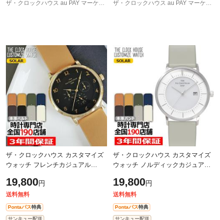
ザ・クロックハウス au PAY マーケット店
ザ・クロックハウス au PAY マーケット店
ザ・クロックハウス カスタマイズ
ザ・クロックハウス カスタマイズ
ウォッチ フレンチカジュアル
ウォッチ ノルディックカジュアル
MCA1005-BK1 メンズ 腕時計 ソー
MCA1004-WH1 メンズ 腕時計 ソー
19,800
19,800
円
円
ラー 革ベルト ブラック マルチカ
ラー 革ベルト ホワイト
レンダー
送料無料
送料無料
Pontaパス
特典
Pontaパス
特典
サンキュー配送
サンキュー配送