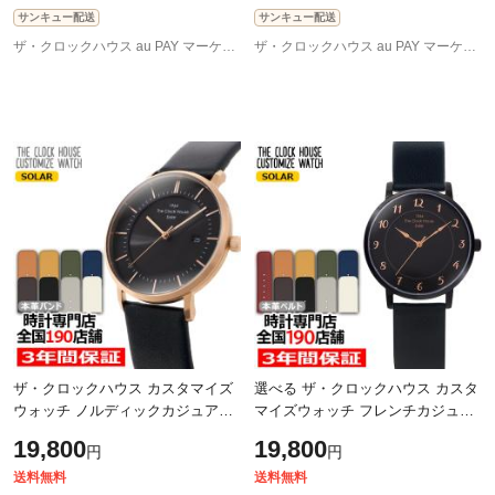
サンキュー配送
サンキュー配送
ザ・クロックハウス au PAY マーケット店
ザ・クロックハウス au PAY マーケット店
ザ・クロックハウス カスタマイズ
選べる ザ・クロックハウス カスタ
ウォッチ ノルディックカジュアル
マイズウォッチ フレンチカジュア
MCA1004-BK1 メンズ 腕時計 ソー
ル トロワ LCA1006-BK1 レディー
19,800
19,800
円
円
ラー 革ベルト ブラック
ス 腕時計 ソーラー 革ベルト ブラ
ッ
送料無料
送料無料