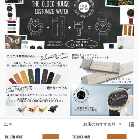
除外ワード
除外ワード
21件
お店のおすすめ順