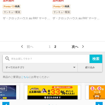
ト
送料無料
送料無料
Pontaパス
特典
Pontaパス
特典
サンキュー配送
サンキュー配送
ザ・クロックハウス au PAY マーケット店
ザ・クロックハウス au PAY マーケット店
前へ
1
2
次へ
絞り込み
商品のご要望は
こちら
にお寄せください