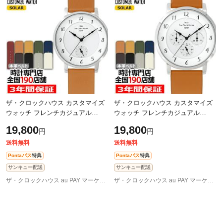
ザ・クロックハウス カスタマイズ
ザ・クロックハウス カスタマイズ
ウォッチ フレンチカジュアル
ウォッチ フレンチカジュアル
LCA1005-WH1 レディース 腕時計
MCA1005-WH1 メンズ 腕時計 ソー
19,800
19,800
円
円
ソーラー 革ベルト ホワイト 24時
ラー 革ベルト ホワイト マルチカ
間計
レンダー
送料無料
送料無料
Pontaパス
特典
Pontaパス
特典
サンキュー配送
サンキュー配送
ザ・クロックハウス au PAY マーケット店
ザ・クロックハウス au PAY マーケット店