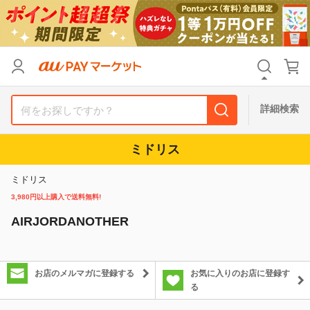
カテゴリ
すべて
価格
すべて
詳細検索
支払い方法
すべて
ミドリス
その他の条件
ミドリス
送料無料
タイムセール
3,980円以上購入で送料無料!
AIRJORDANOTHER
Pontaパス特典対象すべて
ポイントUPセレクトのみ
サンキュー配送対象
レビューキャンペーン
お店のメルマガに登録する
お気に入りのお店に登録す
る
キーワード