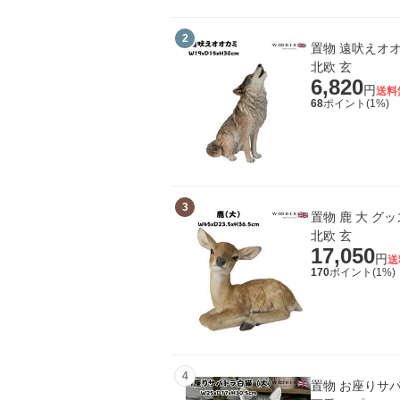
2
置物 遠吠えオオ
北欧 玄
6,820
円
送料
68
ポイント(
1
%)
3
置物 鹿 大 グッ
北欧 玄
17,050
円
送
170
ポイント(
1
%)
4
置物 お座りサバト