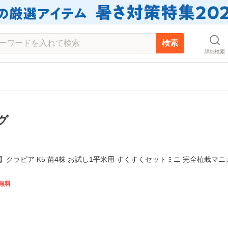
検索
詳細検索
グ
クラピア K5 苗4株 お試し1平米用 すくすくセットミニ 完全植栽マニ
無料