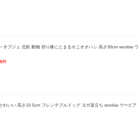
い オブジェ 北欧 動物 切り株にとまるオニオオハシ 高さ30cm woobia
無料
 かわいい 高さ10.5cm フレンチブルドッグ ヨガ逆立ち woobia ウービ