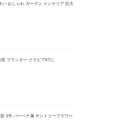
 大きい おしゃれ ガーデン インテリア 巨大
kg 化成肥料 グランドカバー 元肥 観葉植物 お花の苗 プランター クラピアK7に
ト苗 3号 バーベナ属 サントリーフラワー