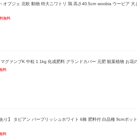
 オブジェ 北欧 動物 特大ニワトリ 鶏 高さ40.5cm woobia ウービア
料無料
ハイポネックス マグァンプK 中粒 1.1
無料
り】 タピアン パープリッシュホワイト 6株 肥料付 白品種 9cmポッ
無料