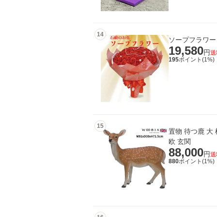
14
ソープフラワー 
19,580
円
送
195
ポイント(
1
%)
15
置物 待つ鹿 大 
欧 玄関
88,000
円
送
880
ポイント(
1
%)