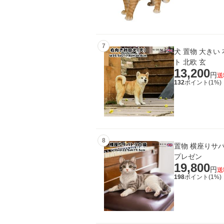
7
犬 置物 大きい 
ト 北欧 玄
13,200
円
送
132
ポイント(
1
%)
8
置物 横座りサバ
プレゼン
19,800
円
送
198
ポイント(
1
%)