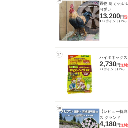
16
置物 鳥 かわいい
可愛い
13,200
円
送
132
ポイント(
1
%)
17
2,730
円
送料
27
ポイント(
1
%)
18
【レビュー特典あ
ズ グランド
4,180
円
送料