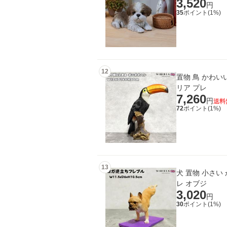
3,520
円
35
ポイント(
1
%)
12
置物 鳥 かわい
リア プレ
7,260
円
送料
72
ポイント(
1
%)
13
犬 置物 小さい
レ オブジ
3,020
円
30
ポイント(
1
%)