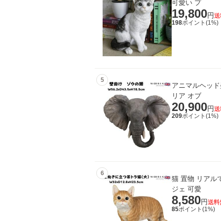
可愛い プ
19,800
円
送
198
ポイント(
1
%)
5
アニマルヘッド壁
リア オブ
20,900
円
送
209
ポイント(
1
%)
6
猫 置物 リアル
ジェ 可愛
8,580
円
送料
85
ポイント(
1
%)