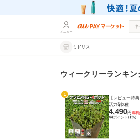
メニュー
ミドリス
ウィークリーランキン
1
【レビュー特典】
活力剤2種
4,490
円
送料
44
ポイント(
1
%)