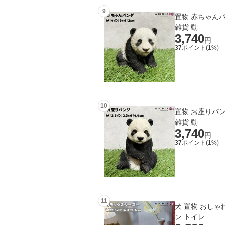
9
置物 赤ちゃんパ
雑貨 動
3,740
円
37
ポイント(
1
%)
10
置物 お座りパン
雑貨 動
3,740
円
37
ポイント(
1
%)
11
犬 置物 おしゃ
ン トイレ