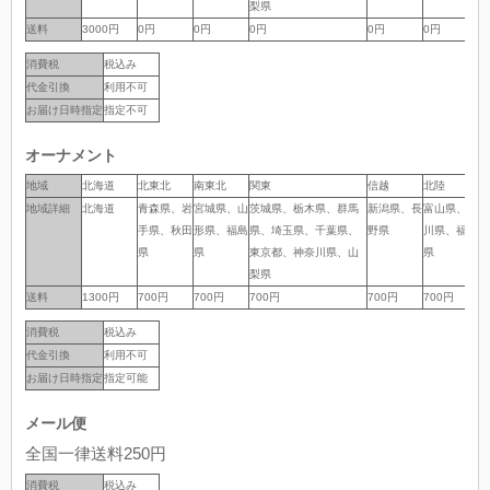
梨県
送料
送料
3000円
0円
0円
0円
0円
0円
0
消費税
税込み
代金引換
利用不可
お届け日時指定
指定不可
オーナメント
地域
地域
北海道
北東北
南東北
関東
信越
北陸
中
地域詳細
地域詳細
北海道
青森県、岩
宮城県、山
茨城県、栃木県、群馬
新潟県、長
富山県、石
岐
手県、秋田
形県、福島
県、埼玉県、千葉県、
野県
川県、福井
岡
県
県
東京都、神奈川県、山
県
県
梨県
送料
送料
1300円
700円
700円
700円
700円
700円
7
消費税
税込み
代金引換
利用不可
お届け日時指定
指定可能
メール便
全国一律送料250円
消費税
税込み