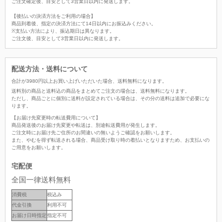
ご注文確定後、目安として3営業日以内に発送します。
【後払いの決済方法をご利用の場合】
商品到着後、指定の決済方法にて14日以内にお振込みください。
※支払い方法により、振込期日は異なります。
ご注文後、目安として3営業日以内に発送します。
配送方法・送料について
合計が
3980
円以上お買い上げいただいた場合、
送料無料
になります。
送料別の商品と送料込の商品をまとめてご注文の場合は、送料無料になります。
ただし、商品ごとに個別に送料が設定されている場合は、その分の送料は追加で必要にな
ります。
【お届け先変更時の転送費用について】
商品発送後のお届け先変更や転送は、別途転送費用が発生します。
ご注文時にお届け先ご住所のお間違いの無いようご確認をお願いします。
また、やむを得ず転送される場合、商品受け取り時の着払いとなりますため、お支払いの
ご用意をお願いします。
宅配便
全国一律送料無料
消費税
税込み
代金引換
利用不可
お届け日時指定
指定不可