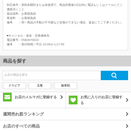
対応条件：原則未開封または未使用で、商品到着後1日以内に電話もしくはメールにてご
連絡頂くこと
返品送料：お客様負担
再送料 ：お客様負担
備考 ：同一商品の手配が不可能など交換ができない場合、返金にてご了承ください。
■キャンセル・返金・交換連絡先
電話番号：0582670022
備考 ：受付時間／平日 10:00から17:00
商品を探す
クラピア
玉竜
除草剤
お店のメルマガに登録する
お気に入りのお店に登録す
る
週間売れ筋ランキング
お店のすべての商品