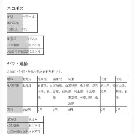
ネコポス
地域
全国一律
地域詳細
-
1個以上
0円
消費税
税込み
代金引換
利用不可
お届け日時指定
指定不可
ヤマト運輸
北海道・沖縄・離島を除き送料無料です。
地域
地域
北海道
北東北
南東北
関東
信越
北陸
中
地域詳細
地域詳細
北海道
青森県、岩
宮城県、山
茨城県、栃木県、群馬
新潟県、長
富山県、石
岐
手県、秋田
形県、福島
県、埼玉県、千葉県、
野県
川県、福井
岡
県
県
東京都、神奈川県、山
県
県
梨県
送料
送料
800円
0円
0円
0円
0円
0円
0
消費税
税込み
代金引換
利用不可
お届け日時指定
指定不可