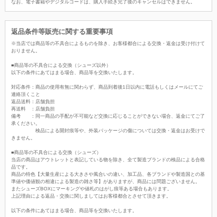
なお、電子書籍やデジタルコードは、購入手続き完了後のキャンセルはできません。
返品条件等販売に関する重要事項
※当店では商品等の不具合によるものを除き、お客様都合による交換・返金は受け付けて
おりません。
■商品等の不具合による交換（シューズ以外）
以下の条件にあてはまる場合、商品等を交換いたします。
対応条件：商品の使用有無に関わらず、商品到着後1日以内に電話もしくはメールにてご
連絡頂くこと
返品送料：店舗負担
再送料 ：店舗負担
備考 ：同一商品の手配が不可能など交換に応じることができない場合、返金にてご了
承ください。
検品による開封痕等や、外装パッケージの傷については交換・返金はお受けで
きません。
■商品等の不具合による交換（シューズ）
当店の商品はアウトレットと表記している物を除き、全て製造ブランドの検品による合格
品です。
商品の特色【大量生産による大きさや風合いの違い、加工品、各ブランドや製造国との基
準値や価値観の相違による製造の雑さ等】がありますが、商品には問題ございません。
またシューズBOXにマーキングや値札のはがし痕等ある場合もあります。
上記理由による返品・交換に関しましてはお客様都合とさせて頂きます。
以下の条件にあてはまる場合、商品等を交換いたします。