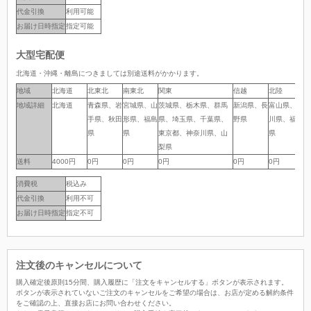
代金引換
利用可能
お届け日時指定
指定可能
大型宅配便
北海道・沖縄・離島につきましては別途送料がかかります。
地域
地域
北海道
北東北
南東北
関東
信越
北陸
中
地域詳細
地域詳細
北海道
青森県、岩
宮城県、山
茨城県、栃木県、群馬
新潟県、長
富山県、石
岐
手県、秋田
形県、福島
県、埼玉県、千葉県、
野県
川県、福井
岡
県
県
東京都、神奈川県、山
県
県
梨県
送料
送料
4000円
0円
0円
0円
0円
0円
0
消費税
税込み
代金引換
利用不可
お届け日時指定
指定不可
注文後のキャンセルについて
購入確定後原則15分間、購入履歴に「注文をキャンセルする」ボタンが表示されます。
ボタンが表示されていないご注文のキャンセルをご希望の場合は、お店が定める解約条件
をご確認の上、直接お店にお問い合わせください。