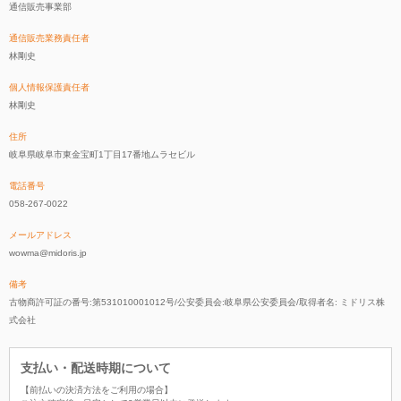
通信販売事業部
通信販売業務責任者
林剛史
個人情報保護責任者
林剛史
住所
岐阜県岐阜市東金宝町1丁目17番地ムラセビル
電話番号
058-267-0022
メールアドレス
wowma@midoris.jp
備考
古物商許可証の番号:第531010001012号/公安委員会:岐阜県公安委員会/取得者名: ミドリス株
式会社
支払い・配送時期について
【前払いの決済方法をご利用の場合】