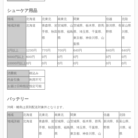
シューケア用品
地域
地域
北海道
北東北
南東北
関東
信越
北陸
地域詳細
地域詳細
北海道
青森県、岩
宮城県、山
茨城県、栃木県、群馬
新潟県、長
富山県、石
手県、秋田
形県、福島
県、埼玉県、千葉県、
野県
川県、福井
県
県
東京都、神奈川県、山
県
梨県
1円以上
1円以上
1230円
770円
700円
640円
640円
640円
5000円以上
5000円以上
600円
0円
0円
0円
0円
0円
10000円以上
10000円以上
0円
0円
0円
0円
0円
0円
消費税
税込み
代金引換
利用不可
お届け日時指定
指定可能
バッテリー
沖縄・離島は原則配送対象外となります。
地域
地域
北海道
北東北
南東北
関東
信越
北陸
中
地域詳細
地域詳細
北海道
青森県、岩
宮城県、山
茨城県、栃木県、群馬
新潟県、長
富山県、石
岐
手県、秋田
形県、福島
県、埼玉県、千葉県、
野県
川県、福井
岡
県
県
東京都、神奈川県、山
県
県