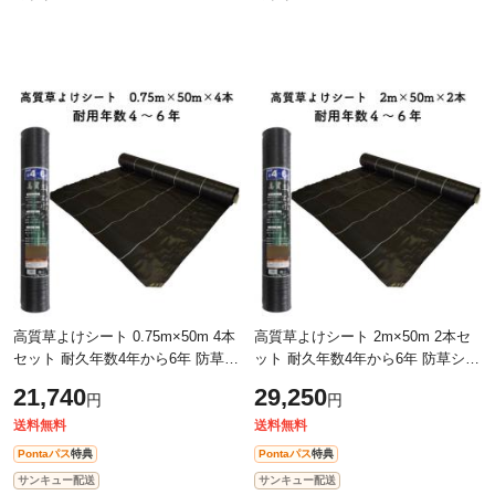
高質草よけシート 0.75m×50m 4本
高質草よけシート 2m×50m 2本セ
セット 耐久年数4年から6年 防草シ
ット 耐久年数4年から6年 防草シー
ート 抗菌剤 UV剤入り 人工芝下 雑
ト 抗菌剤 UV剤入り 人工芝下 雑草
21,740
29,250
円
円
草対策 農業資材 太陽光発電 庭
対策 農業資材 太陽光発電 庭 マル
チ
送料無料
送料無料
Pontaパス
特典
Pontaパス
特典
サンキュー配送
サンキュー配送