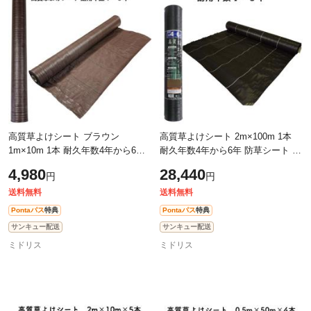
除外ワード
除外ワード
高質草よけシート ブラウン
高質草よけシート 2m×100m 1本
1m×10m 1本 耐久年数4年から6年
耐久年数4年から6年 防草シート 抗
防草シート 抗菌剤 UV剤入り 雑草
菌剤 UV剤入り 人工芝下 雑草対策
4,980
28,440
円
円
対策 マルチング
農業資材 太陽光発電 庭 マルチン
グ
送料無料
送料無料
Pontaパス
特典
Pontaパス
特典
サンキュー配送
サンキュー配送
ミドリス
ミドリス