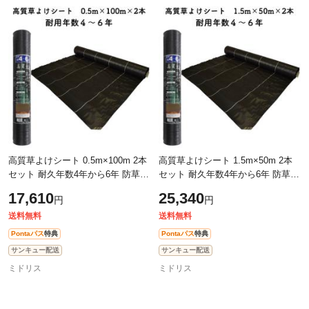
高質草よけシート 0.5m×100m 2本
高質草よけシート 1.5m×50m 2本
セット 耐久年数4年から6年 防草シ
セット 耐久年数4年から6年 防草シ
ート 抗菌剤 UV剤入り 人工芝下 雑
ート 抗菌剤 UV剤入り 人工芝下 雑
17,610
25,340
円
円
草対策 農業資材 太陽光発電 庭
草対策 農業資材 太陽光発電 庭
送料無料
送料無料
Pontaパス
特典
Pontaパス
特典
サンキュー配送
サンキュー配送
ミドリス
ミドリス