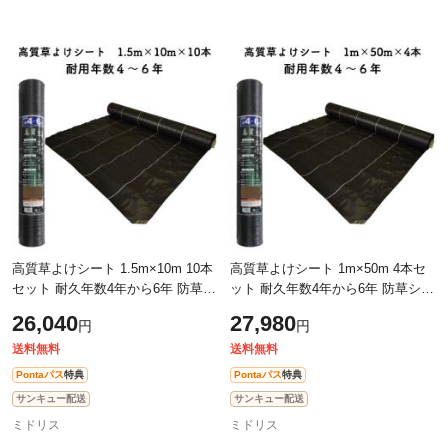
高質草よけシート 1.5m×10m 10本
高質草よけシート 1m×50m 4本セ
セット 耐久年数4年から6年 防草シ
ット 耐久年数4年から6年 防草シー
ート 抗菌剤 UV剤入り 人工芝下 雑
ト 抗菌剤 UV剤入り 人工芝下 雑草
26,040
27,980
円
円
草対策 農業資材 太陽光発電 庭
対策 農業資材 太陽光発電 庭 マル
チ
送料無料
送料無料
Pontaパス
特典
Pontaパス
特典
サンキュー配送
サンキュー配送
ミドリス
ミドリス