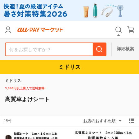
リセット
カテゴリ
カテゴリ
すべて
すべて
価格
価格
すべて
すべて
詳細検索
支払い方法
支払い方法
すべて
すべて
ミドリス
その他の条件
その他の条件
ミドリス
送料無料
送料無料
タイムセール
タイムセール
3,980円以上購入で送料無料!
高質草よけシート
Pontaパス特典対象すべて
Pontaパス特典対象すべて
ポイントUPセレクトのみ
ポイントUPセレクトのみ
サンキュー配送対象
サンキュー配送対象
レビューキャンペーン
レビューキャンペーン
15件
お店のおすすめ順
キーワード
キーワード