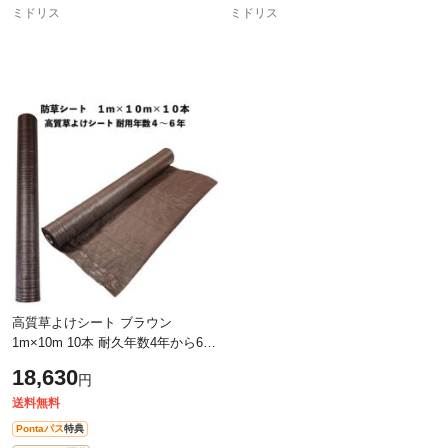
ミドリス
ミドリス
高質草よけシート ブラウン
1m×10m 10本 耐久年数4年から6年
防草シート 抗菌剤 UV剤入り 雑草
18,630
円
対策 マルチング
送料無料
Pontaパス
特典