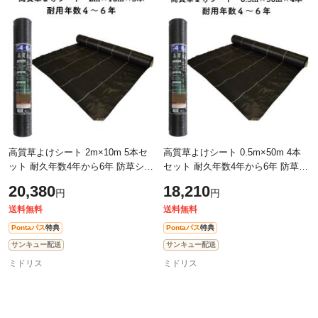
高質草よけシート 2m×10m 5本セ
高質草よけシート 0.5m×50m 4本
ット 耐久年数4年から6年 防草シー
セット 耐久年数4年から6年 防草シ
ト 抗菌剤 UV剤入り 人工芝下 雑草
ート 抗菌剤 UV剤入り 人工芝下 雑
20,380
18,210
円
円
対策 農業資材 太陽光発電 庭 マル
草対策 農業資材 太陽光発電 庭
チ
送料無料
送料無料
Pontaパス
特典
Pontaパス
特典
サンキュー配送
サンキュー配送
ミドリス
ミドリス