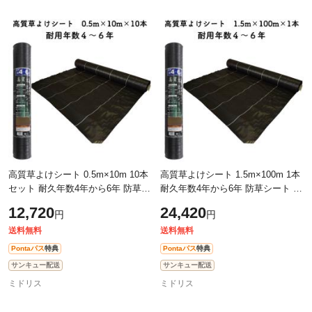
高質草よけシート 0.5m×10m 10本
高質草よけシート 1.5m×100m 1本
セット 耐久年数4年から6年 防草シ
耐久年数4年から6年 防草シート 抗
ート 抗菌剤 UV剤入り 人工芝下 雑
菌剤 UV剤入り 人工芝下 雑草対策
12,720
24,420
円
円
草対策 農業資材 太陽光発電 庭
農業資材 太陽光発電 庭 マルチ
送料無料
送料無料
Pontaパス
特典
Pontaパス
特典
サンキュー配送
サンキュー配送
ミドリス
ミドリス